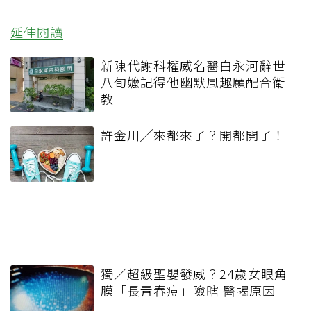
延伸閱讀
新陳代謝科權威名醫白永河辭世
八旬嬤記得他幽默風趣願配合衛
教
許金川╱來都來了？開都開了！
獨／超級聖嬰發威？24歲女眼角
膜「長青春痘」險瞎 醫揭原因