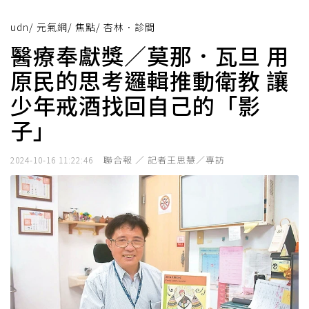
udn
/
元氣網
/
焦點
/
杏林．診間
醫療奉獻獎／莫那．瓦旦 用
原民的思考邏輯推動衛教 讓
少年戒酒找回自己的「影
子」
聯合報 ／ 記者王思慧／專訪
2024-10-16 11:22:46