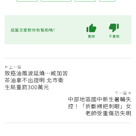
這篇文章對你有幫助嗎?
實用
不實用
上一篇
致癌油風波延燒…威加苦
茶油拿不出證明 北市衛
生局重罰300萬元
下一篇
中部地區國中新生暑輔失
控！「折斷掃把刺眼」女
老師受重傷恐失明