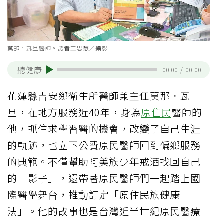
莫那．瓦旦醫師。記者王思慧／攝影
聽健康
00:00
/
00:00
花蓮縣吉安鄉衛生所醫師兼主任莫那．瓦
旦，在地方服務近40年，身為
原住民
醫師的
他，抓住求學習醫的機會，改變了自己生涯
的軌跡，也立下公費原民醫師回到偏鄉服務
的典範。不僅幫助阿美族少年戒酒找回自己
的「影子」，還帶著原民醫師們一起踏上國
際醫學舞台，推動訂定「原住民族健康
法」。他的故事也是台灣近半世紀原民醫療