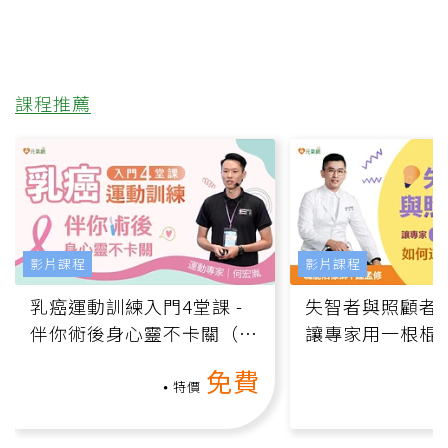
課程推薦
影片課程
影片課程
乳癌運動訓練入門4堂課 -
失智者與照顧者
伴你術後身心靈不卡關（線
讓專家用一根棍
上影音課）
何逆轉退化大腦
免費
課）
特價