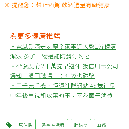
※ 提醒您：禁止酒駕 飲酒過量有礙健康
💪更多健康推薦
‧電風扇滿是灰塵？家事達人教1分鐘清
潔法 多加一物還能防髒汙附著
‧45歲男存2千萬提早退休 接信用卡公司
通知「淚回職場」：有錢也碰壁
‧用千元手機、拒絕社群網站 48歲社長
中年後重視和放棄的事：不為面子消費
原住民
醫療奉獻獎
肺結核
血癌