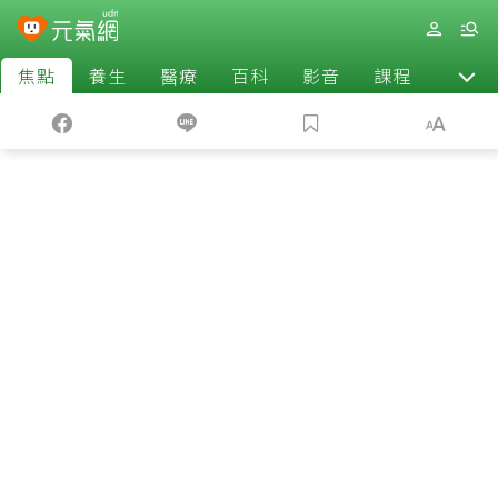
焦點
養生
醫療
百科
影音
課程
退休