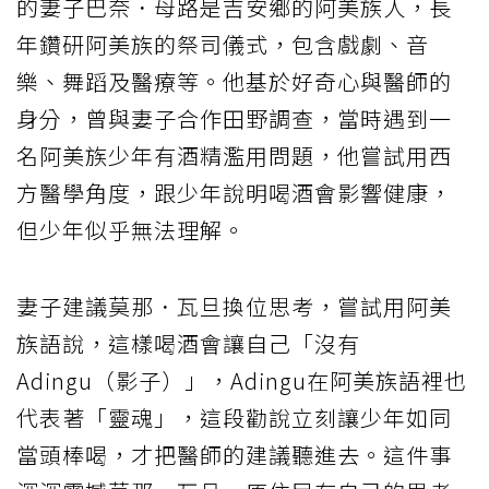
的妻子巴奈．母路是吉安鄉的阿美族人，長
年鑽研阿美族的祭司儀式，包含戲劇、音
樂、舞蹈及醫療等。他基於好奇心與醫師的
身分，曾與妻子合作田野調查，當時遇到一
名阿美族少年有酒精濫用問題，他嘗試用西
方醫學角度，跟少年說明喝酒會影響健康，
但少年似乎無法理解。
妻子建議莫那．瓦旦換位思考，嘗試用阿美
族語說，這樣喝酒會讓自己「沒有
Adingu（影子）」，Adingu在阿美族語裡也
代表著「靈魂」，這段勸說立刻讓少年如同
當頭棒喝，才把醫師的建議聽進去。這件事