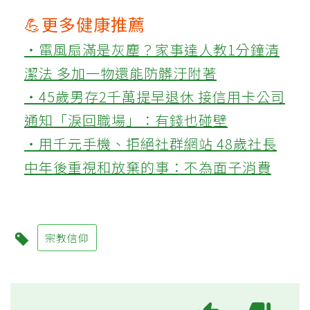
💪更多健康推薦
‧電風扇滿是灰塵？家事達人教1分鐘清
潔法 多加一物還能防髒汙附著
‧45歲男存2千萬提早退休 接信用卡公司
通知「淚回職場」：有錢也碰壁
‧用千元手機、拒絕社群網站 48歲社長
中年後重視和放棄的事：不為面子消費
宗教信仰