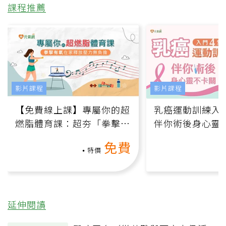
課程推薦
影片課程
影片課程
【免費線上課】專屬你的超
乳癌運動訓練入門
燃脂體育課：超夯「拳擊有
伴你術後身心靈
氧」高壓族在家釋放壓力無
上影音課）
免費
負擔
特價
延伸閱讀