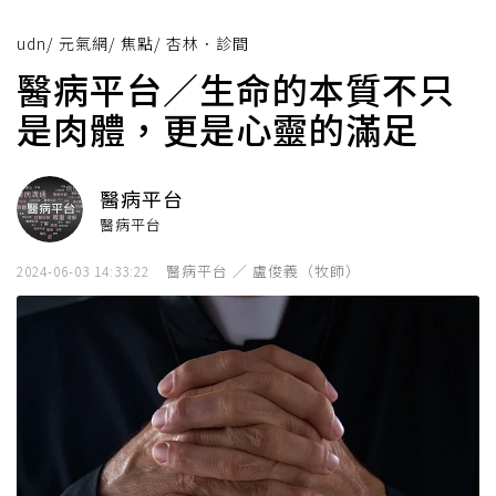
udn
/
元氣網
/
焦點
/
杏林．診間
醫病平台／生命的本質不只
是肉體，更是心靈的滿足
醫病平台
醫病平台
醫病平台 ／ 盧俊義（牧師）
2024-06-03 14:33:22