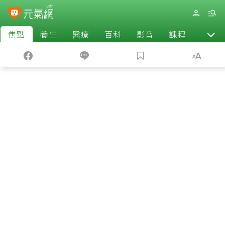
焦點
養生
醫療
百科
影音
課程
退休