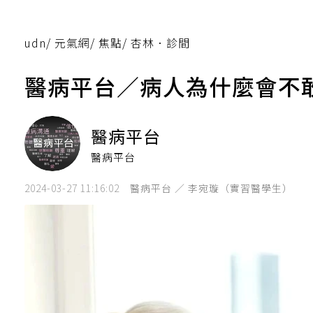
udn
/
元氣網
/
焦點
/
杏林．診間
醫病平台／病人為什麼會不
醫病平台
醫病平台
2024-03-27 11:16:02
醫病平台 ／ 李宛璇（實習醫學生）