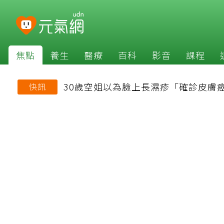
焦點
養生
醫療
百科
影音
課程
30歲空姐以為臉上長濕疹「確診皮膚
快訊