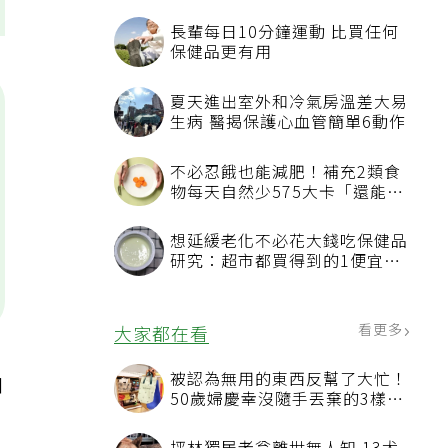
長輩每日10分鐘運動 比買任何
保健品更有用
夏天進出室外和冷氣房溫差大易
生病 醫揭保護心血管簡單6動作
不必忍餓也能減肥！補充2類食
物每天自然少575大卡「還能吃
飽飽的」
想延緩老化不必花大錢吃保健品
研究：超市都買得到的1便宜食
品就可以
看更多
大家都在看
被認為無用的東西反幫了大忙！
和
50歲婦慶幸沒隨手丟棄的3樣物
。
品