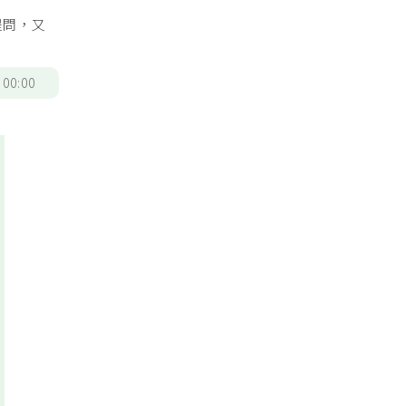
提問，又
/
00:00