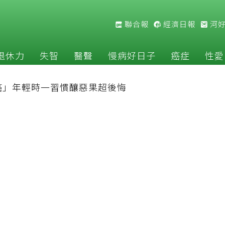
聯合報
經濟日報
河
退休力
失智
醫聲
慢病好日子
癌症
性愛
癌」年輕時一習慣釀惡果超後悔