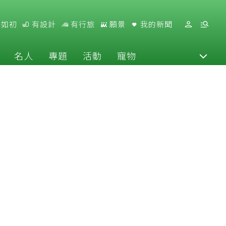
好如初
有設計
有行旅
願景
我的新聞
名人
專題
活動
寵物