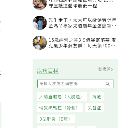
坪林獨居老翁離世無人知 13犬
守屋護遺體伴最後一程
先生走了，太太可以續領勞保年
的
金嗎？專家揭遺屬年金怎麼領，
看順位還要看資格
接
15歲經營之神3.9億暴富落幕 麥
克風少年蘇友謙：每天領700元
過日子
嘗
看更多
疾病百科
她
大腸直腸癌（大腸癌）
痔瘡
骨質疏鬆症（骨鬆）
失智症
B型肝炎（B肝）