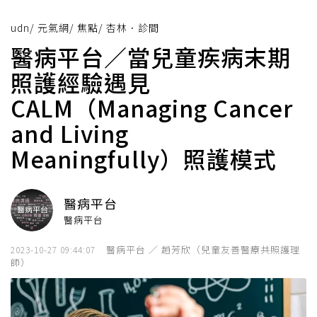
udn
/
元氣網
/
焦點
/
杏林．診間
醫病平台／當兒童疾病末期
照護經驗遇見
CALM（Managing Cancer
and Living
Meaningfully）照護模式
醫病平台
醫病平台
醫病平台 ／ 趙芳欣（兒童友善醫療共照護理
2023-10-27 09:44:07
師）