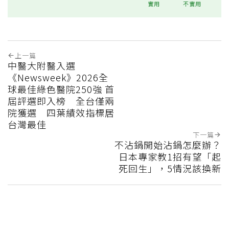
實用
不實用
上一篇
中醫大附醫入選
《Newsweek》2026全
球最佳綠色醫院250強 首
屆評選即入榜 全台僅兩
院獲選 四葉績效指標居
台灣最佳
下一篇
不沾鍋開始沾鍋怎麼辦？
日本專家教1招有望「起
死回生」，5情況該換新