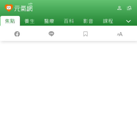
焦點
養生
醫療
百科
影音
課程
退休