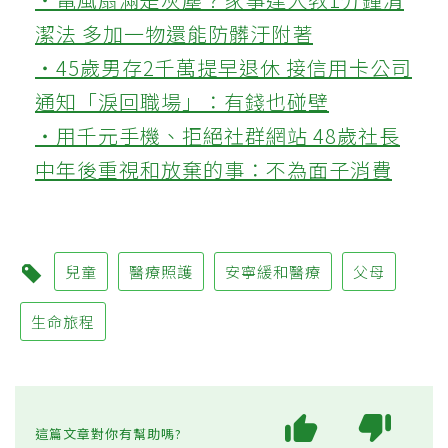
潔法 多加一物還能防髒汙附著
‧45歲男存2千萬提早退休 接信用卡公司
通知「淚回職場」：有錢也碰壁
‧用千元手機、拒絕社群網站 48歲社長
中年後重視和放棄的事：不為面子消費
兒童
醫療照護
安寧緩和醫療
父母
生命旅程
這篇文章對你有幫助嗎?