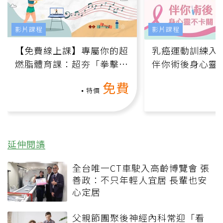
影片課程
影片課程
【免費線上課】專屬你的超
乳癌運動訓練入門
燃脂體育課：超夯「拳擊有
伴你術後身心靈
氧」高壓族在家釋放壓力無
上影音課）
免費
負擔
特價
延伸閱讀
全台唯一CT車駛入高齡博覽會 張
善政：不只年輕人宜居 長輩也安
心定居
父親節團聚後神經內科常迎「看