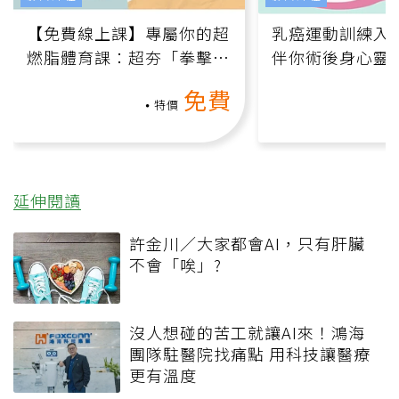
【免費線上課】專屬你的超
乳癌運動訓練入門
燃脂體育課：超夯「拳擊有
伴你術後身心靈
氧」高壓族在家釋放壓力無
上影音課）
免費
負擔
特價
延伸閱讀
許金川／大家都會AI，只有肝臟
不會「唉」?
沒人想碰的苦工就讓AI來！鴻海
團隊駐醫院找痛點 用科技讓醫療
更有溫度