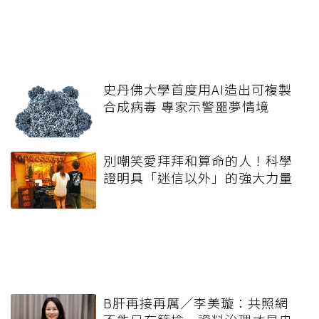
史丹佛大學首度用AI造出可複製
合成病毒 專家示警噩夢情境
別嘲笑愛拜拜和算命的人！科學
證明具「迷信以外」的強大力量
B肝再接再厲／李美璇：共照網