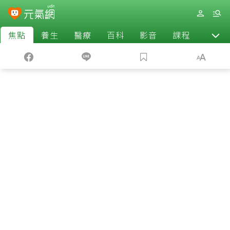
焦點
養生
醫療
百科
影音
課程
退休