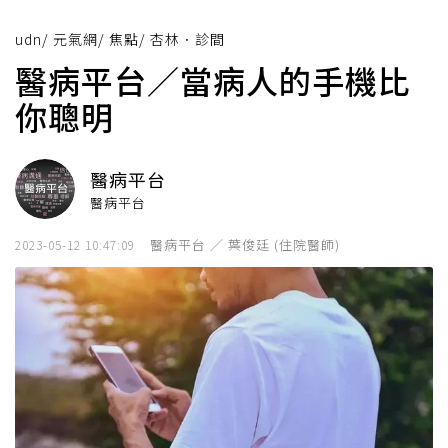
udn
/
元氣網
/
焦點
/
杏林．診間
醫病平台／當病人的手機比
你聰明
醫病平台
醫病平台
醫病平台 ／ 葉俊廷 (住院醫師)
2023-05-12 10:47:09