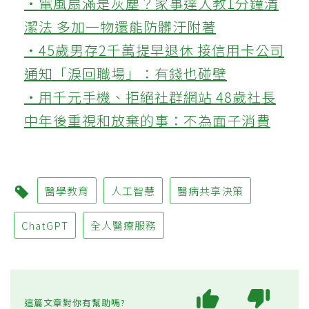
‧電風扇滿是灰塵？家事達人教1分鐘清
潔法 多加一物還能防髒汙附著
‧45歲男存2千萬提早退休 接信用卡公司
通知「淚回職場」：有錢也碰壁
‧用千元手機、拒絕社群網站 48歲社長
中年後重視和放棄的事：不為面子消費
醫學教育
人工智慧
醫病共享決策
ChatGPT
全人醫療服務
這篇文章對你有幫助嗎?