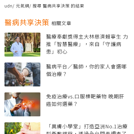
udn
/
元氣網
/
搜尋 醫病共享決策 的結果
醫病共享決策
相關文章
醫療奉獻獎得主大林慈濟賴寧生 力
推「智慧醫療」，來自「守護病
患」初心
醫病平台／醫師，你的家人會選哪
個治療？
免疫治療vs.口服標靶藥物 晚期肝
癌如何選藥？
「異膚小學堂」打造亞洲No.1治療
型衛教課程，透過全台問卷調查了