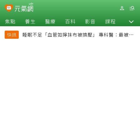
焦點
養生
醫療
百科
影音
課程
退休
睡眠不足「血管如擰抹布被擠壓」 專科醫：最被忽
快訊
略的抗老方法