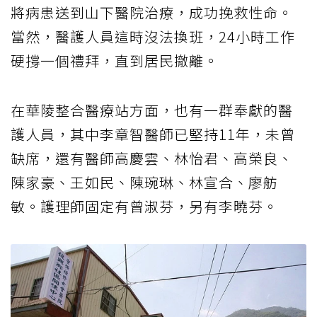
將病患送到山下醫院治療，成功挽救性命。
當然，醫護人員這時沒法換班，24小時工作
硬撐一個禮拜，直到居民撤離。
在華陵整合醫療站方面，也有一群奉獻的醫
護人員，其中李章智醫師已堅持11年，未曾
缺席，還有醫師高慶雲、林怡君、高榮良、
陳家豪、王如民、陳琬琳、林宣合、廖舫
敏。護理師固定有曾淑芬，另有李曉芬。