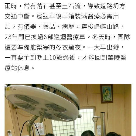
雨時，常有落石甚至土石流，導致道路坍方
交通中斷。巡迴車後車箱裝滿醫療必需用
品，有儀器、藥品、病歷，穿梭崎嶇山路，
23年間已換過6部巡迴醫療車。冬天時，團隊
還要準備能禦寒的冬衣過夜。一大早出發，
一直要忙到晚上10點過後，才能回到華陵醫
療站休息。