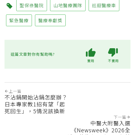
聖保祿醫院
山地醫療團隊
巡迴醫療車
緊急醫療
醫療奉獻獎
這篇文章對你有幫助嗎?
實用
不實用
上一篇
不沾鍋開始沾鍋怎麼辦？
日本專家教1招有望「起
死回生」，5情況該換新
下一篇
中醫大附醫入選
《Newsweek》2026全