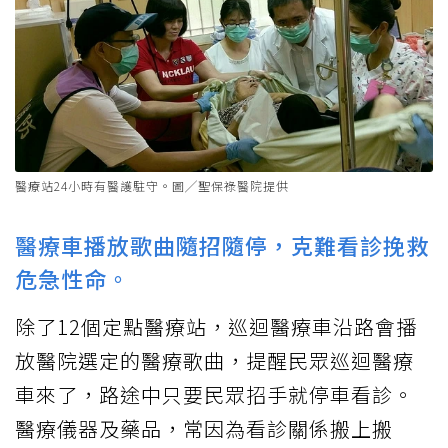
醫療站24小時有醫護駐守。圖╱聖保祿醫院提供
醫療車播放歌曲隨招隨停，克難看診挽救
危急性命。
除了12個定點醫療站，巡迴醫療車沿路會播
放醫院選定的醫療歌曲，提醒民眾巡迴醫療
車來了，路途中只要民眾招手就停車看診。
醫療儀器及藥品，常因為看診關係搬上搬