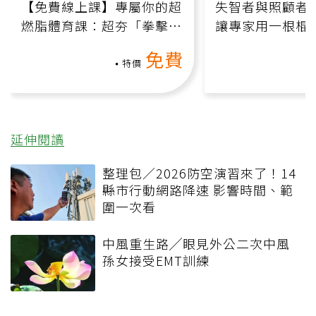
【免費線上課】專屬你的超
失智者與照顧者
燃脂體育課：超夯「拳擊有
讓專家用一根棍
氧」高壓族在家釋放壓力無
何逆轉退化大腦
免費
負擔
課）
特價
延伸閱讀
整理包／2026防空演習來了！14
縣市行動網路降速 影響時間、範
圍一次看
中風重生路╱眼見外公二次中風
孫女接受EMT訓練