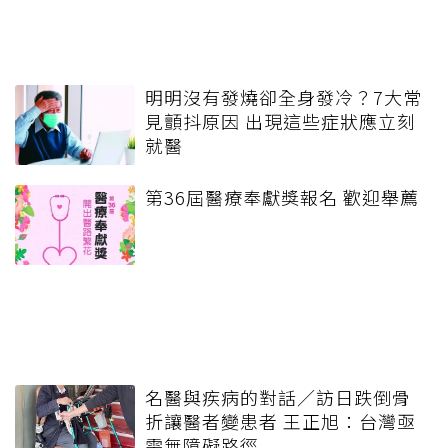
明明沒有發燒卻全身發冷？7大常
見顫抖原因 出現這些症狀應立刻
就醫
第36屆醫療奉獻獎報名 歡迎舉薦
名醫與疾病的對話／訪日跌倒骨
折讓醫者變患者 王正旭：台灣亟
需無障礙路徑