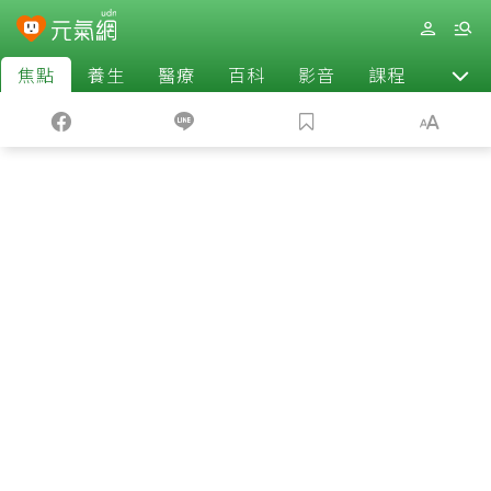
焦點
養生
醫療
百科
影音
課程
退休