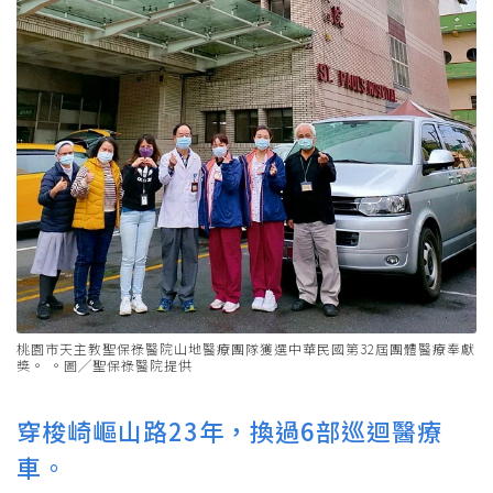
桃園市天主教聖保祿醫院山地醫療團隊獲選中華民國第32屆團體醫療奉獻
獎。 。圖╱聖保祿醫院提供
穿梭崎嶇山路23年，換過6部巡迴醫療
車。