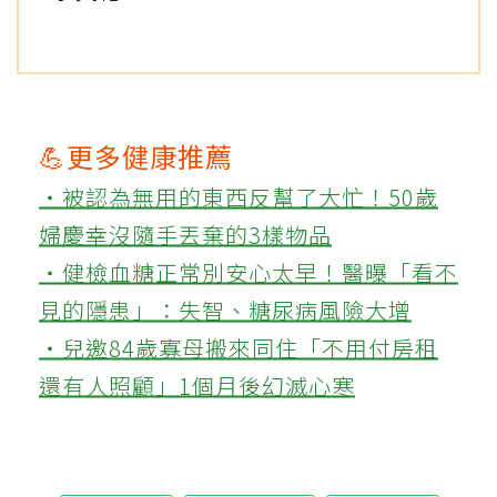
💪更多健康推薦
‧被認為無用的東西反幫了大忙！50歲
婦慶幸沒隨手丟棄的3樣物品
‧健檢血糖正常別安心太早！醫曝「看不
見的隱患」：失智、糖尿病風險大增
‧兒邀84歲寡母搬來同住「不用付房租
還有人照顧」1個月後幻滅心寒