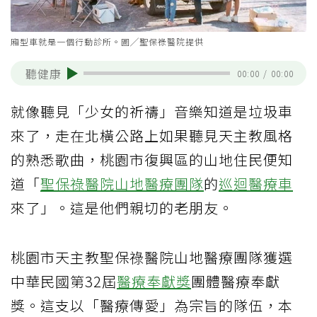
廂型車就是一個行動診所。圖╱聖保祿醫院提供
聽健康
00:00
/
00:00
就像聽見「少女的祈禱」音樂知道是垃圾車
來了，走在北橫公路上如果聽見天主教風格
的熟悉歌曲，桃園市復興區的山地住民便知
道「
聖保祿醫院
山地醫療團隊
的
巡迴醫療車
來了」。這是他們親切的老朋友。
桃園市天主教聖保祿醫院山地醫療團隊獲選
中華民國第32屆
醫療奉獻獎
團體醫療奉獻
獎。這支以「醫療傳愛」為宗旨的隊伍，本