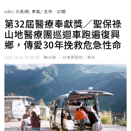
udn
/
元氣網
/
焦點
/
杏林．診間
第32屆醫療奉獻獎／聖保祿
山地醫療團巡迴車跑遍復興
鄉，傳愛30年挽救危急性命
聯合報 ／ 記者鄭國樑╱專訪
2022-10-21 20:00:00