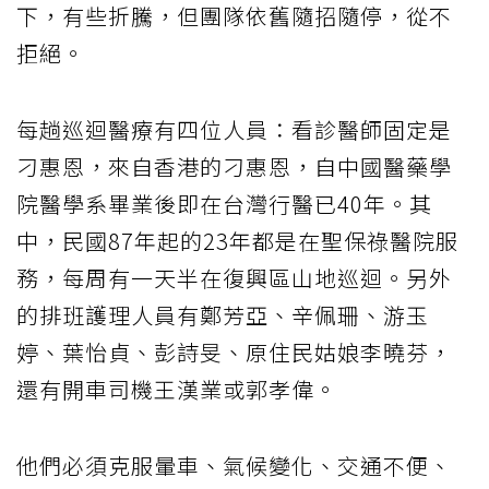
下，有些折騰，但團隊依舊隨招隨停，從不
拒絕。
每趟巡迴醫療有四位人員：看診醫師固定是
刁惠恩，來自香港的刁惠恩，自中國醫藥學
院醫學系畢業後即在台灣行醫已40年。其
中，民國87年起的23年都是在聖保祿醫院服
務，每周有一天半在復興區山地巡迴。另外
的排班護理人員有鄭芳亞、辛佩珊、游玉
婷、葉怡貞、彭詩旻、原住民姑娘李曉芬，
還有開車司機王漢業或郭孝偉。
他們必須克服暈車、氣候變化、交通不便、