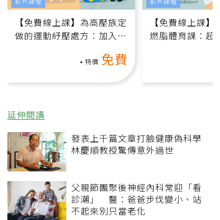
影片課程
影片課程
【免費線上課】為高壓族定
【免費線上課】
做的運動紓壓處方：加入行
燃脂體育課：超
動、增肌、互動元素，0基
氧」高壓族在家
免費
礎也能做！
負擔
特價
延伸閱讀
發表上千篇文章打臉健康偽科學
林慶順教授驚傳意外過世
父親節團聚後神經內科常迎「看
診潮」 醫：爸爸步伐變小、站
不起來別只當老化