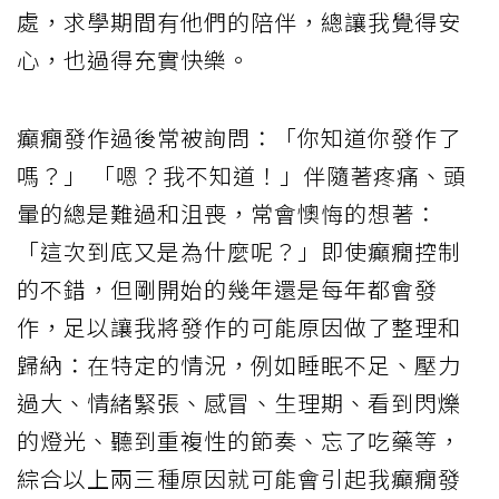
處，求學期間有他們的陪伴，總讓我覺得安
心，也過得充實快樂。
癲癇發作過後常被詢問：「你知道你發作了
嗎？」 「嗯？我不知道！」伴隨著疼痛、頭
暈的總是難過和沮喪，常會懊悔的想著：
「這次到底又是為什麼呢？」即使癲癇控制
的不錯，但剛開始的幾年還是每年都會發
作，足以讓我將發作的可能原因做了整理和
歸納：在特定的情況，例如睡眠不足、壓力
過大、情緒緊張、感冒、生理期、看到閃爍
的燈光、聽到重複性的節奏、忘了吃藥等，
綜合以上兩三種原因就可能會引起我癲癇發