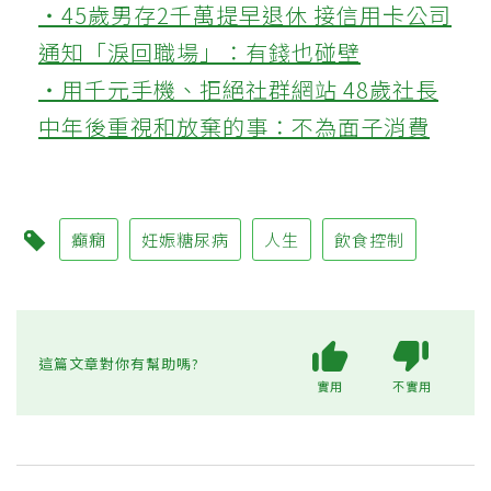
‧45歲男存2千萬提早退休 接信用卡公司
通知「淚回職場」：有錢也碰壁
‧用千元手機、拒絕社群網站 48歲社長
中年後重視和放棄的事：不為面子消費
癲癇
妊娠糖尿病
人生
飲食控制
這篇文章對你有幫助嗎?
實用
不實用