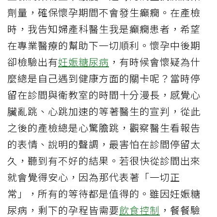
劑量，確保懷孕期間不會發生癲癇。在產檢
時，我告知婦產科醫生我是癲癇患者，希望
在專業醫療的幫助下一切順利。懷孕中後期
卻檢驗出有
妊娠糖尿病
，有時候會懷疑為什
麼總是自己遇到健康方面的關卡呢？當時停
留在診間與衛教室的時間十分漫長，感覺心
臟亂跳、心跳加速的等著醫生的宣判，從此
之後的產檢總是心驚膽跳，觀察醫生看報告
的表情、說明的聲調，最害怕在診間停留太
久，聽到有不好的結果。若很快從診間出來
就會覺得安心，因為那代表著「一切正
常」，所有的等待都是值得的。雖因妊娠糖
尿病，剩下的孕程皆需要
飲食控制
，餐餐驗