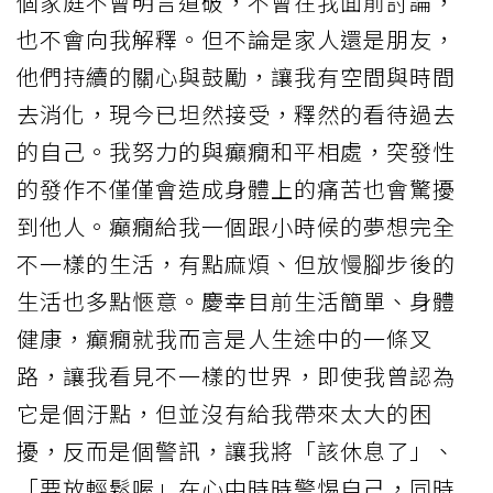
個家庭不會明言道破，不會在我面前討論，
也不會向我解釋。但不論是家人還是朋友，
他們持續的關心與鼓勵，讓我有空間與時間
去消化，現今已坦然接受，釋然的看待過去
的自己。我努力的與癲癇和平相處，突發性
的發作不僅僅會造成身體上的痛苦也會驚擾
到他人。癲癇給我一個跟小時候的夢想完全
不一樣的生活，有點麻煩、但放慢腳步後的
生活也多點愜意。慶幸目前生活簡單、身體
健康，癲癇就我而言是人生途中的一條叉
路，讓我看見不一樣的世界，即使我曾認為
它是個汙點，但並沒有給我帶來太大的困
擾，反而是個警訊，讓我將「該休息了」、
「要放輕鬆喔」在心中時時警惕自己，同時