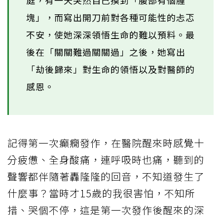
庭，有一天突然自己摸到「腹部有個腫
塊」，而寫出開刀前對各種可能性的忐忑
不安，使她深深領悟生命的難以預料。最
後在「關關難過關關過」之後，她寫出
「劫後歸來」對生命的領悟以及對醫師的
感恩。
記得第一次癲癇發作，在醫院醒來時感覺十
分疲憊、全身酸痛，連呼吸時也痛，聽到的
聲響都伴隨著轟隆隆的回音，不知道發生了
什麼事？當時才15歲的我很害怕，不知所
措、哭個不停，這是第一次發作後醒來的深