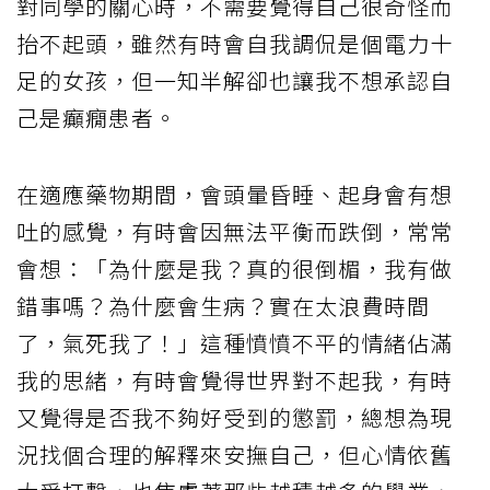
對同學的關心時，不需要覺得自己很奇怪而
抬不起頭，雖然有時會自我調侃是個電力十
足的女孩，但一知半解卻也讓我不想承認自
己是癲癇患者。
在適應藥物期間，會頭暈昏睡、起身會有想
吐的感覺，有時會因無法平衡而跌倒，常常
會想：「為什麼是我？真的很倒楣，我有做
錯事嗎？為什麼會生病？實在太浪費時間
了，氣死我了！」這種憤憤不平的情緒佔滿
我的思緒，有時會覺得世界對不起我，有時
又覺得是否我不夠好受到的懲罰，總想為現
況找個合理的解釋來安撫自己，但心情依舊