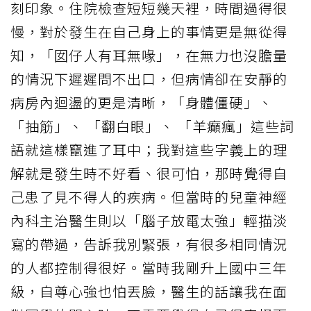
刻印象。住院檢查短短幾天裡，時間過得很
慢，對於發生在自己身上的事情更是無從得
知，「囡仔人有耳無喙」，在無力也沒膽量
的情況下遲遲問不出口，但病情卻在安靜的
病房內迴盪的更是清晰，「身體僵硬」、
「抽筋」、 「翻白眼」、 「羊癲瘋」這些詞
語就這樣竄進了耳中；我對這些字義上的理
解就是發生時不好看、很可怕，那時覺得自
己患了見不得人的疾病。但當時的兒童神經
內科主治醫生則以「腦子放電太強」輕描淡
寫的帶過，告訴我別緊張，有很多相同情況
的人都控制得很好。當時我剛升上國中三年
級，自尊心強也怕丟臉，醫生的話讓我在面