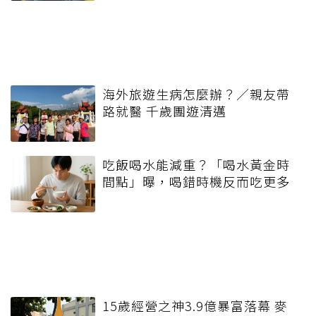
海外旅遊生病怎麼辦？／親友帶
路就醫 千歲團遊清邁
吃飯喝水能減重？「喝水黃金時
間點」曝，喝錯時機反而吃更多
15歲經營之神3.9億暴富落幕 麥