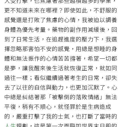
大受打擊，也焦慮著那些越積越多的學業，
更不知道未來在哪裡？即使如此，不舒服的
感覺還是打敗了焦慮的心情，我被迫以調養
身體為優先考量。藥物的副作用減緩後，回
到了日常生活，在追趕進度的壓力下，我選
擇忽略那害怕不安的感覺，用總是想睡的身
體和無法振作的心情苦苦撐著，希望一切都
是夢，讓我醒來後生活就恢復正常，就如同
過往一樣；看似繼續過著考生的日常，卻失
去了以往的自信與動力，也更加沉默了。心
中總是糾結著那「被擊倒的落敗情緒」無法
平復，稍有不順心，就怪罪於是生病造成
的，嚴重打擊了我的士氣，也打斷了當時的
人生
規劃，這是第一次面臨如世界末日般的