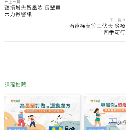
上一篇
聽損增失智風險 長輩量
六力揪警訊
下一篇
治疼痛莫等三伏天 炙療
四季可行
課程推薦