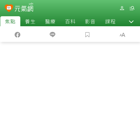
焦點
養生
醫療
百科
影音
課程
退休