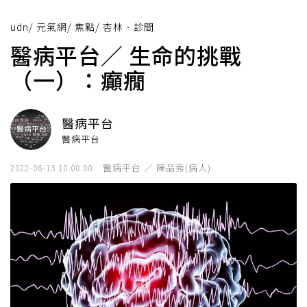
udn
/
元氣網
/
焦點
/
杏林．診間
醫病平台／ 生命的挑戰
（一）：癲癇
醫病平台
醫病平台
醫病平台 ／ 陳品秀(病人)
2022-06-13 10:00:00