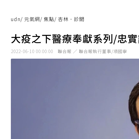
udn
/
元氣網
/
焦點
/
杏林．診間
大疫之下醫療奉獻系列/忠實
2022-06-10 00:00:00
聯合報 ／ 聯合報執行董事/項國寧