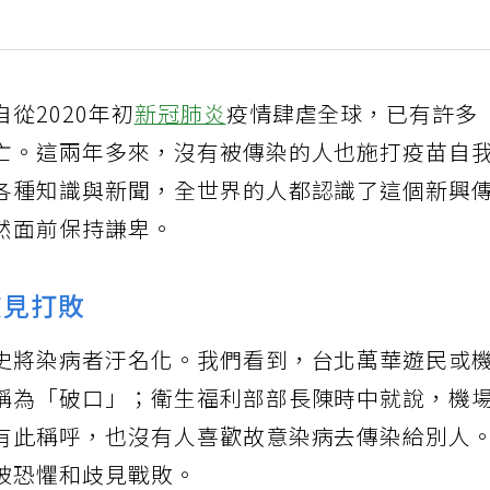
從2020年初
新冠肺炎
疫情肆虐全球，已有許多
亡。這兩年多來，沒有被傳染的人也施打疫苗自
各種知識與新聞，全世界的人都認識了這個新興
然面前保持謙卑。
歧見打敗
史將染病者汙名化。我們看到，台北萬華遊民或
稱為「破口」；衛生福利部部長陳時中就說，機
有此稱呼，也沒有人喜歡故意染病去傳染給別人
被恐懼和歧見戰敗。