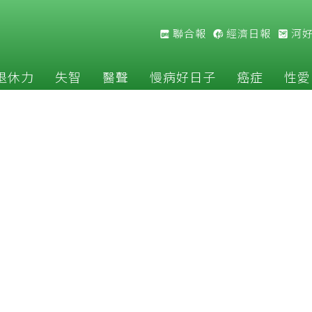
聯合報
經濟日報
河
退休力
失智
醫聲
慢病好日子
癌症
性愛