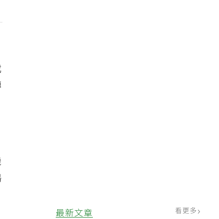
我
傳
機
場
。
看更多
最新文章