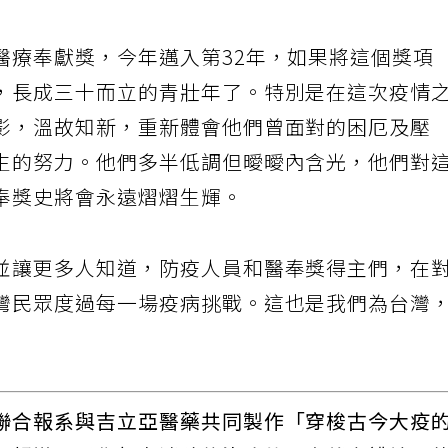
醫療奉獻獎，今年邁入第32年，如果將這個獎項
，長成三十而立的青壯年了。特別是在這次疫情
影，溫故知新，重新體會他們曾面對的困厄及壓
生的努力。他們多半低調但曖曖內含光，他們對
奉獎史將會永遠熠熠生輝。
並讓更多人知道，防疫人員和醫奉獎得主們，在
灣民眾度過每一場疫病挑戰。這也是我們為台灣
聯合報系與吉立亞醫藥共同製作「穿梭古今大疫