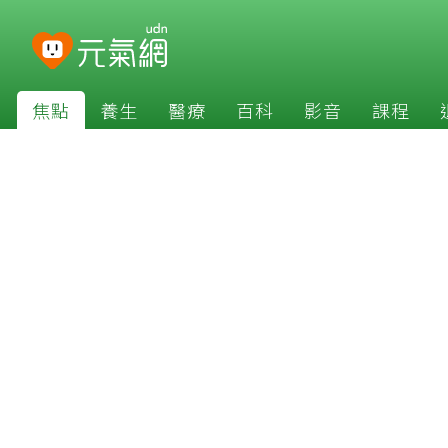
焦點
養生
醫療
百科
影音
課程