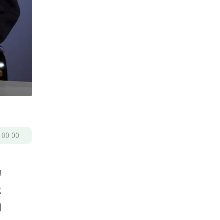
/
00:00
的
找
如