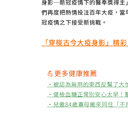
身影─新冠疫情下的醫奉獎得主
們再度把熱情投注百年大疫，當
冠疫情之下接受新挑戰。
「穿梭古今大疫身影」精彩
💪更多健康推薦
‧被認為無用的東西反幫了大
‧健檢血糖正常別安心太早！
‧兒邀84歲寡母搬來同住「