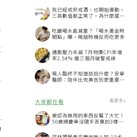
我已經戒菸戒酒，也開始運動，
三高數值都正常了，為什麼還不
能停藥？
之
吃飯喝水能減重？「喝水黃金時
間點」曝，喝錯時機反而吃更多
這
通膨壓力未減 7月物價CPI年增
率2.54% 連三個月破警戒線
親人臨終不知道該說什麼？安寧
醫師：陪伴比完美告別更重要，
對
4句話值得及早說出口
，
看更多
大家都在看
被認為無用的東西反幫了大忙！
50歲婦慶幸沒隨手丟棄的3樣物
的
品