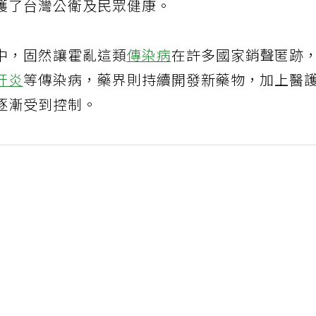
護了台灣公衛及民眾健康。
中，固然讓霍亂這類
傳染病
在許多國家銷聲匿跡
肝炎
等傳染病，藥界則持續開發新藥物，加上醫
逐漸受到控制。