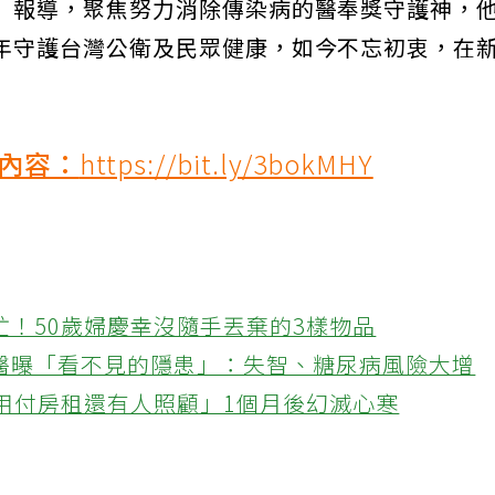
」報導，聚焦努力消除傳染病的醫奉獎守護神，
年守護台灣公衛及民眾健康，如今不忘初衷，在
內容：
https://bit.ly/3bokMHY
忙！50歲婦慶幸沒隨手丟棄的3樣物品
醫曝「看不見的隱患」：失智、糖尿病風險大增
不用付房租還有人照顧」1個月後幻滅心寒