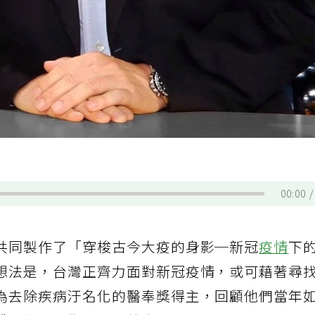
00:00
共同製作了「穿梭古今大疫的身影─新冠
疫情
下
想法是，台灣正齊力面對新冠疫情，或可藉著尋
為去除疾病汙名化的醫奉獎得主，回顧他們當年