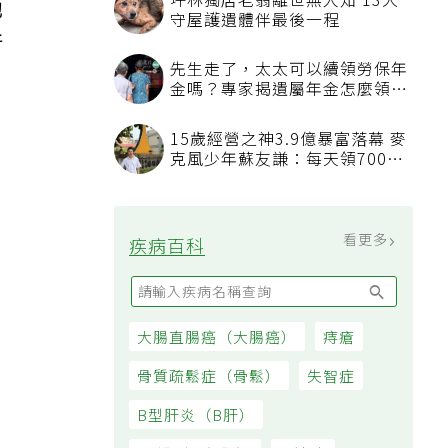
坪林獨居老翁離世無人知 13犬
他
守屋護遺體伴最後一程
新
先生走了，太太可以續領勞保年
金嗎？專家揭遺屬年金怎麼領，
看順位還要看資格
15歲經營之神3.9億暴富落幕 麥
克風少年蘇友謙：每天領700元
過日子
看更多
疾病百科
大腸直腸癌（大腸癌）
痔瘡
骨質疏鬆症（骨鬆）
失智症
B型肝炎（B肝）