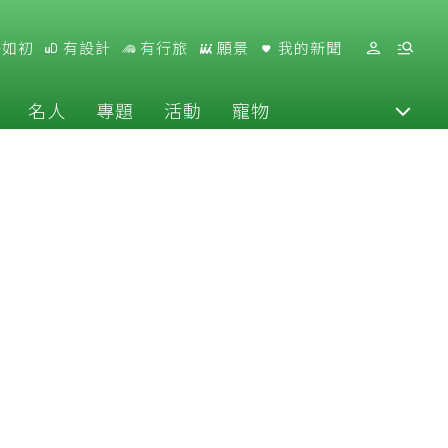
好如初
有設計
有行旅
願景
我的新聞
名人
專題
活動
寵物