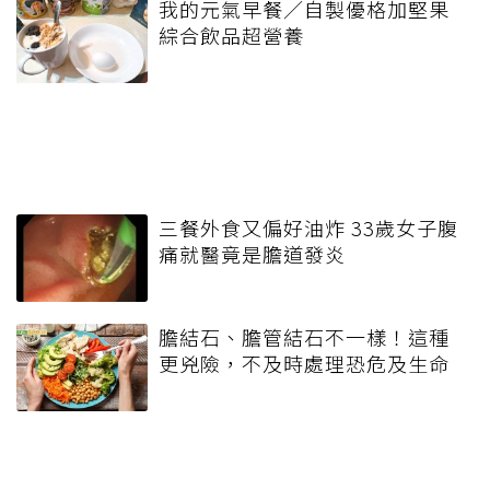
我的元氣早餐／自製優格加堅果
綜合飲品超營養
三餐外食又偏好油炸 33歲女子腹
痛就醫竟是膽道發炎
膽結石、膽管結石不一樣！這種
更兇險，不及時處理恐危及生命