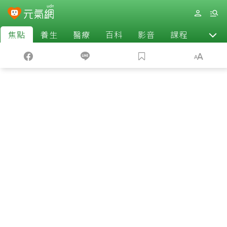
焦點
養生
醫療
百科
影音
課程
退休