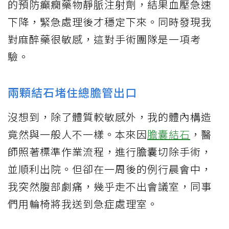
的預防癲癇藥物靜脈注射劑，結果血壓急速
下降，緊急處理後才穩定下來。同時發現我
對麻醉藥很敏感，這對手術團隊是一項考
驗。
兩顆結石堵住總膽管出口
沒想到，除了體質較敏感外，我的體內構造
竟然與一般人不一樣。本來因
膽囊結石
，醫
師照著標準作業流程，進行膽囊切除手術，
並順利出院。但卻在一周後的例行晨會中，
我突然腹部劇痛，幾乎走不出會議室，同事
們用輪椅將我送到急症處理室。