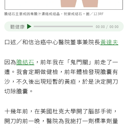
膽結石主要成因是膽汁濃縮成結晶，就變成結石。圖／123RF
聽健康
00:00
/
00:00
口述／和信治癌中心醫院董事兼院長
黃達夫
因為
膽結石
，前年我在「鬼門關」前走了一
遭。我會定期做健檢，前年體檢發現膽囊有
沙，不久後出現短暫的黃疸，於是決定開刀
切除膽囊。
十幾年前，在美國杜克大學開了腦部手術，
開刀的前一晚，醫院為我施打一劑標準劑量