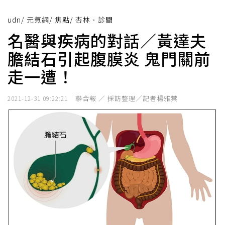
udn
/
元氣網
/
焦點
/
杏林．診間
名醫與疾病的對話／黃達夫
膽結石引起腹膜炎 鬼門關前
走一遭！
聯合報 ／ 採訪整理／記者楊雅棠
2021-12-31 09:22:21