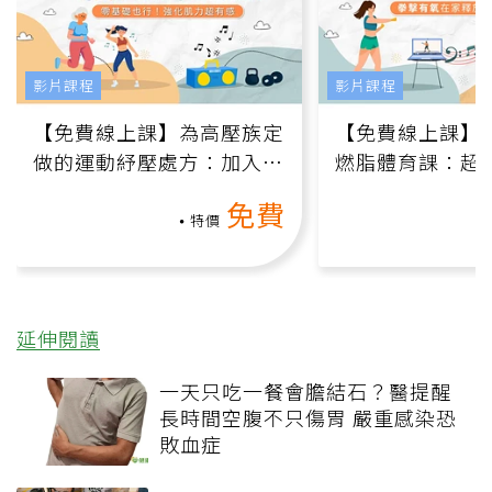
影片課程
影片課程
【免費線上課】為高壓族定
【免費線上課】
做的運動紓壓處方：加入行
燃脂體育課：超
動、增肌、互動元素，0基
氧」高壓族在家
免費
礎也能做！
負擔
特價
延伸閱讀
一天只吃一餐會膽結石？醫提醒
長時間空腹不只傷胃 嚴重感染恐
敗血症