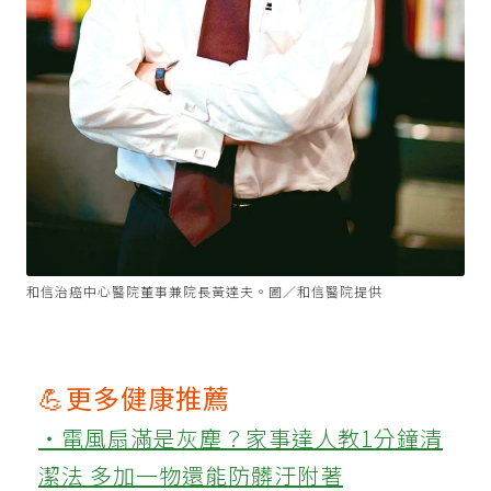
和信治癌中心醫院董事兼院長黃達夫。圖／和信醫院提供
💪更多健康推薦
‧電風扇滿是灰塵？家事達人教1分鐘清
潔法 多加一物還能防髒汙附著