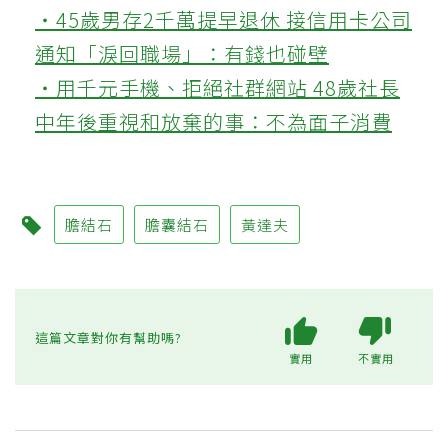
‧45歲男存2千萬提早退休 接信用卡公司
通知「淚回職場」：有錢也碰壁
‧用千元手機、拒絕社群網站 48歲社長
中年後重視和放棄的事：不為面子消費
膽結石
膽囊結石
黃達夫
這篇文章對你有幫助嗎?
實用
不實用