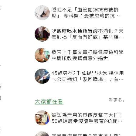
公
世
睡眠不足「血管如擰抹布被擠
壓」 專科醫：最被忽略的抗老
、
方法
吃飯時喝水稀釋胃酸不消化？營
養師揭「反而有好處」某些族群
才要禁
發表上千篇文章打臉健康偽科學
林慶順教授驚傳意外過世
外
45歲男存2千萬提早退休 接信用
，
卡公司通知「淚回職場」：有錢
也碰壁
傷
過
看更多
大家都在看
他
被認為無用的東西反幫了大忙！
自
50歲婦慶幸沒隨手丟棄的3樣物
品
去