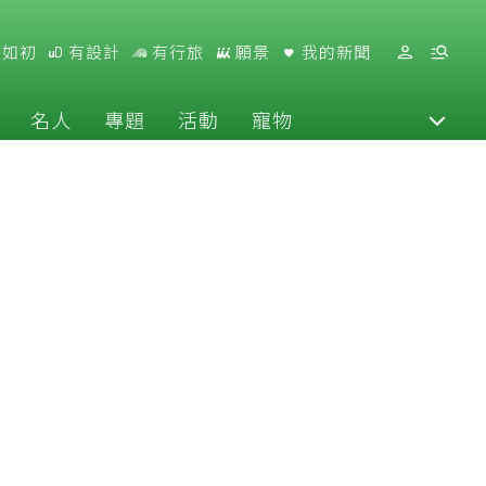
好如初
有設計
有行旅
願景
我的新聞
名人
專題
活動
寵物