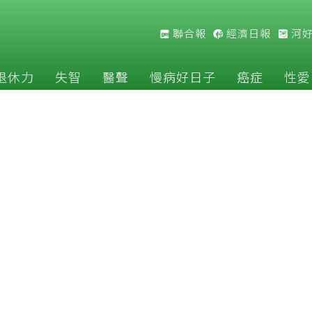
聯合報
經濟日報
河
退休力
失智
醫聲
慢病好日子
癌症
性愛