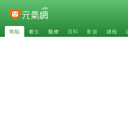
焦點
養生
醫療
百科
影音
課程