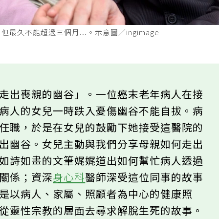
久不能超過三個月...。示意圖／ingimage
「走出喪親的幽谷」。一位癌末老年病人在接
，病人的女兒一時跌入憂傷幽谷不能自拔。病
院任職，於是在女兒的鼓勵下她接受這醫院的
走出幽谷。女兒主動與我們分享母親如何走出
以如詩如畫的文筆娓娓道出如何幫忙病人透過
的關係；資深
身心科
醫師深受這位同事的故事
護是以病人、家屬、照顧者為中心的健康照
屬從靈性宗教的層面去尋求解脫生死的故事。