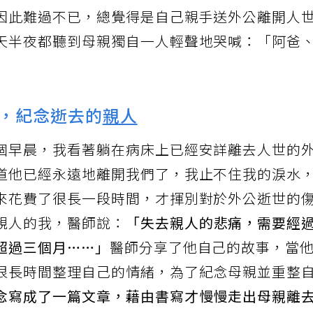
公的痛苦，母親下了決定，決定讓護理人員為外
因此難過不已，總覺得是自己親手送外公離開人
天半夜都聽到母親獨自一人輕聲地哭喊：「阿爸
，紀念逝去的
親人
個早晨，我看著躺在病床上已經安詳離去人世的
道他已經永遠地離開我們了，我止不住我的淚水
來花費了很長一段時間，才揮別對於外公逝世的
親人的我，醫師說：
「失去親人的悲痛，需要經
超過三個月……」
醫師分享了他自己的故事，當
很長時間整理自己的情緒，為了紀念母親並重整
念寫成了一篇文章，藉由書寫才慢慢走出母親離