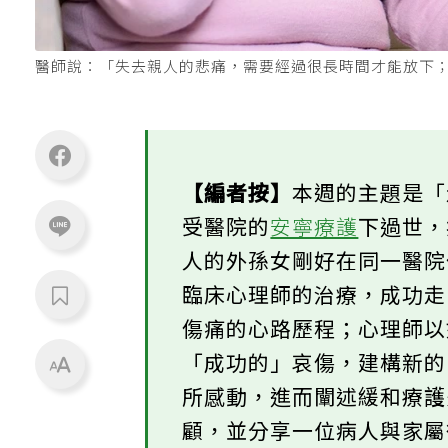
醫師說：「失去親人的悲痛，需要經過很長時間才能放下；但最
【編者按】
本週的主題是
受醫院的
安寧療護
下過世
人的外孫女剛好在同一醫
臨床心理師的治療，成功
傷痛的心路歷程；心理師
「成功的」哀傷，建構新
所感動，進而闡述緩和療
顧，並分享一位病人與家