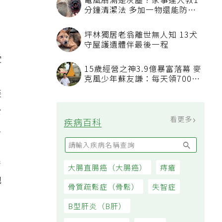
電風扇滿是灰塵？家事達人教1
分鐘清潔法 多加一物還能防髒
汙附著
坪林獨居老翁離世無人知 13犬
，
守屋護遺體伴最後一程
受
15歲經營之神3.9億暴富落幕 麥
，
克風少年蘇友謙：每天領700元
過日子
裝
公
看更多
疾病百科
只
，
善
大腸直腸癌（大腸癌）
痔瘡
他
骨質疏鬆症（骨鬆）
失智症
B型肝炎（B肝）