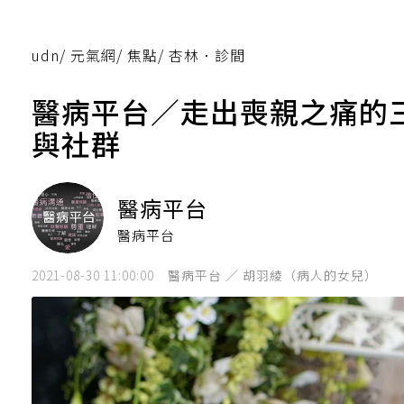
udn
/
元氣網
/
焦點
/
杏林．診間
醫病平台／走出喪親之痛的
與社群
醫病平台
醫病平台
2021-08-30 11:00:00
醫病平台 ／ 胡羽綾（病人的女兒）