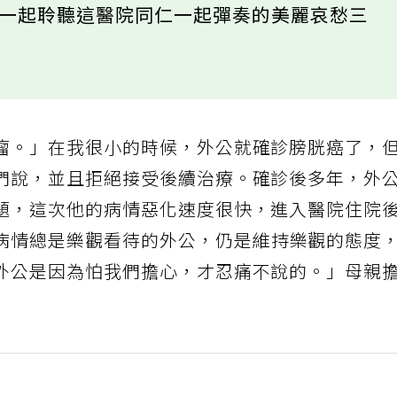
，一起聆聽這醫院同仁一起彈奏的美麗哀愁三
瘤。」在我很小的時候，外公就確診膀胱癌了，
們說，並且拒絕接受後續治療。確診後多年，外
題，這次他的病情惡化速度很快，進入醫院住院
病情總是樂觀看待的外公，仍是維持樂觀的態度
外公是因為怕我們擔心，才忍痛不說的。」母親