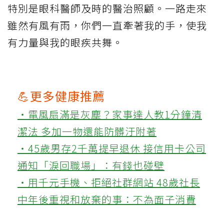
特別是眼科醫師及時的醫治照顧。一路走來
雖然有風有雨，你們一直牽著我的手，使我
有力量與我的眼疾共舞。
💪更多健康推薦
‧電風扇滿是灰塵？家事達人教1分鐘清
潔法 多加一物還能防髒汙附著
‧45歲男存2千萬提早退休 接信用卡公司
通知「淚回職場」：有錢也碰壁
‧用千元手機、拒絕社群網站 48歲社長
中年後重視和放棄的事：不為面子消費