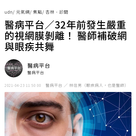
udn
/
元氣網
/
焦點
/
杏林．診間
醫病平台／32年前發生嚴重
的視網膜剝離！ 醫師補破網
與眼疾共舞
醫病平台
醫病平台
醫病平台 ／ 林信男（眼疾病人，也是醫師）
2021-04-23 11:50:00