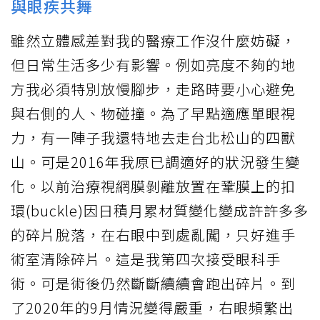
與眼疾共舞
雖然立體感差對我的醫療工作沒什麼妨礙，
但日常生活多少有影響。例如亮度不夠的地
方我必須特別放慢腳步，走路時要小心避免
與右側的人、物碰撞。為了早點適應單眼視
力，有一陣子我還特地去走台北松山的四獸
山。可是2016年我原已調適好的狀況發生變
化。以前治療視網膜剝離放置在鞏膜上的扣
環(buckle)因日積月累材質變化變成許許多多
的碎片脫落，在右眼中到處亂闖，只好進手
術室清除碎片。這是我第四次接受眼科手
術。可是術後仍然斷斷續續會跑出碎片。到
了2020年的9月情況變得嚴重，右眼頻繁出