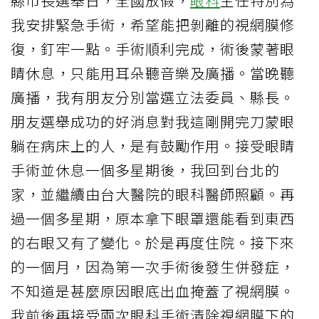
縣市長選舉日，全國放假，
眼科
主任特別為
我安排緊急手術，希望能把剝離的視網膜修
復，釘牢一點。手術順利完成，術後蒙著眼
睛休息，只能用耳朵聽音樂及廣播。當晚聽
廣播，我有朋友分別當選立法委員、縣長。
朋友選舉成功的好消息對我這剛開完刀蒙眼
躺在病床上的人，是有鼓勵作用。接受眼睛
手術並休息一個多星期後，我回到台北的
家，並繼續由台大醫院的眼科醫師照顧。再
過一個多星期，原本拿下眼罩還能看到東西
的右眼又有了變化。於是再度住院。接下來
的一個月，因為第一次手術後發生併發症，
不知道是甚麼原因眼底出血掩蓋了視網膜。
我前後再接受兩次眼科手術清除視網膜下的