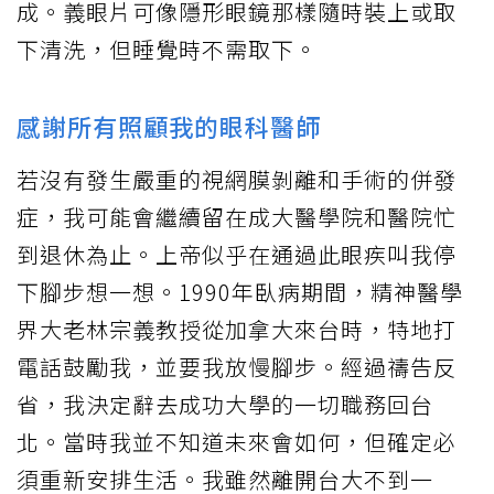
成。義眼片可像隱形眼鏡那樣隨時裝上或取
下清洗，但睡覺時不需取下。
感謝所有照顧我的眼科醫師
若沒有發生嚴重的視網膜剝離和手術的併發
症，我可能會繼續留在成大醫學院和醫院忙
到退休為止。上帝似乎在通過此眼疾叫我停
下腳步想一想。1990年臥病期間，精神醫學
界大老林宗義教授從加拿大來台時，特地打
電話鼓勵我，並要我放慢腳步。經過禱告反
省，我決定辭去成功大學的一切職務回台
北。當時我並不知道未來會如何，但確定必
須重新安排生活。我雖然離開台大不到一