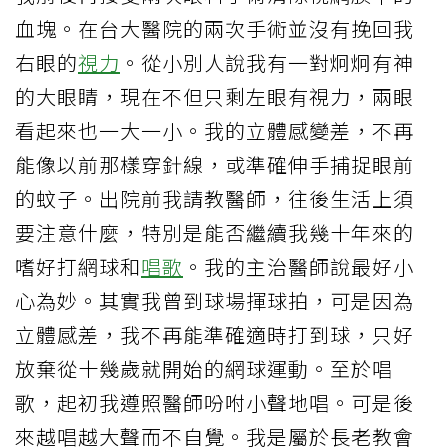
血塊。在台大醫院的兩次手術並沒有挽回我
右眼的
視力
。從小別人說我有一對炯炯有神
的大眼睛，現在不但只剩左眼有視力，兩眼
看起來也一大一小。我的立體感變差，不再
能像以前那樣穿針線，或準確伸手捕捉眼前
的蚊子。出院前我請教醫師，往後生活上須
要注意什麼，特別是能否繼續我幾十年來的
嗜好打網球和
唱歌
。我的主治醫師說最好小
心為妙。其實我曾到球場揮球拍，可是因為
立體感差，我不再能準確適時打到球，只好
放棄從十幾歲就開始的網球運動。至於唱
歌，起初我遵照醫師吩咐小聲地唱。可是後
來越唱越大聲而不自覺。我是屬於長老教會