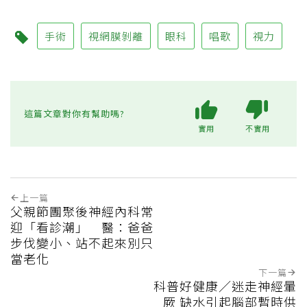
手術
視網膜剝離
眼科
唱歌
視力
這篇文章對你有幫助嗎?
實用
不實用
上一篇
父親節團聚後神經內科常
迎「看診潮」 醫：爸爸
步伐變小、站不起來別只
當老化
下一篇
科普好健康／迷走神經暈
厥 缺水引起腦部暫時供