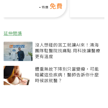
氧」高壓族在家釋放壓力無
何逆轉退化大腦
免費
負擔
課）
特價
延伸閱讀
沒人想碰的苦工就讓AI來！鴻海
團隊駐醫院找痛點 用科技讓醫療
更有溫度
體重無故下降別只當變瘦，可能
暗藏這些疾病！醫師告訴你什麼
時候該就醫？