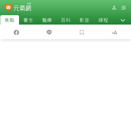
焦點
養生
醫療
百科
影音
課程
退休