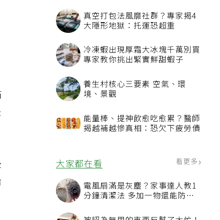
；
真空打包法風靡社群？專家揭4
大隱形地獄：托運恐超重
冷凍蝦出現厚霜大冰塊千萬別買
專家教你挑出緊實鮮甜蝦子
養生村核心三要素 空氣、環
滿
境、景觀
是
能量棒、提神飲愈吃愈累？醫師
揭越補越慘真相：恐欠下疲勞債
後
看更多
大家都在看
始
電風扇滿是灰塵？家事達人教1
分鐘清潔法 多加一物還能防髒
汙附著