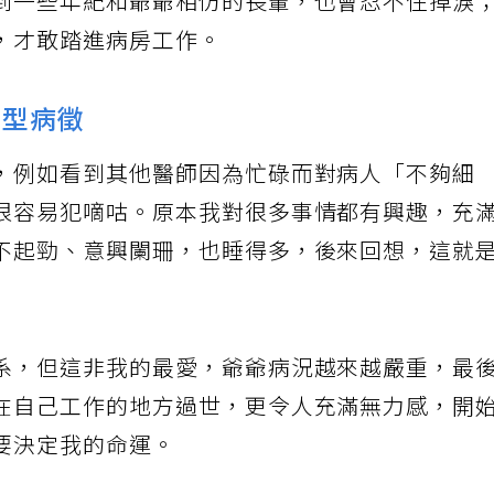
到一些年紀和爺爺相仿的長輩，也會忍不住掉淚
，才敢踏進病房工作。
典型病徵
，例如看到其他醫師因為忙碌而對病人「不夠細
很容易犯嘀咕。原本我對很多事情都有興趣，充
不起勁、意興闌珊，也睡得多，後來回想，這就
系，但這非我的最愛，爺爺病況越來越嚴重，最
在自己工作的地方過世，更令人充滿無力感，開
要決定我的命運。