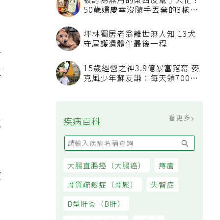
被認為無用的東西反幫了大忙！
50歲婦慶幸沒隨手丟棄的3樣物
品
坪林獨居老翁離世無人知 13犬
守屋護遺體伴最後一程
對
15歲經營之神3.9億暴富落幕 麥
立
克風少年蘇友謙：每天領700元
過日子
看更多
疾病百科
幫
大腸直腸癌（大腸癌）
痔瘡
實
骨質疏鬆症（骨鬆）
失智症
B型肝炎（B肝）