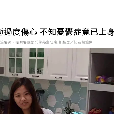
逝過度傷心 不知憂鬱症竟已上
主治醫師、振興醫院銀光學苑主任袁瑋 整理／記者楊雅棠