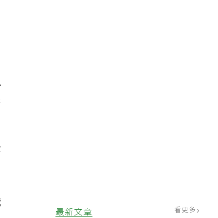
風
是
將
我
看更多
最新文章