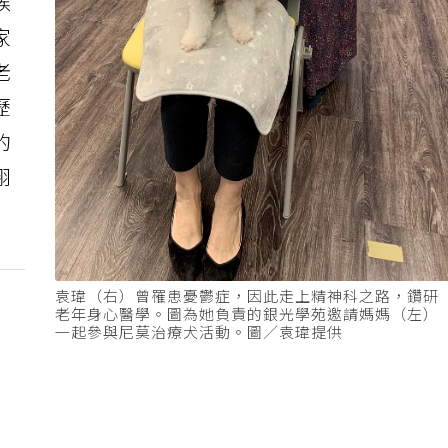
候
家
老
歷
的
栩
袁瑋（右）曾罹患憂鬱症，因此走上精神科之路，鑽研
老年身心醫學。圖為她負責的銀光學苑邀請媽媽（左）
一起參與尼莫治療犬活動。圖／袁瑋提供