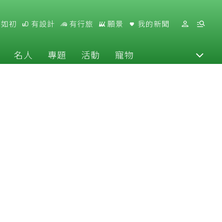
好如初
有設計
有行旅
願景
我的新聞
名人
專題
活動
寵物