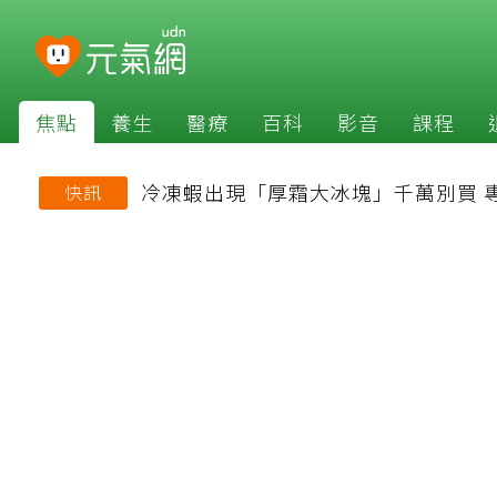
焦點
養生
醫療
百科
影音
課程
冷凍蝦出現「厚霜大冰塊」千萬別買 
快訊