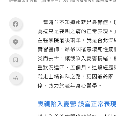
銀光學苑由袁瑋（前排左一）及心理治療師等組成照護團
「當時並不知道那就是
憂鬱症
，
為這只是喪親之痛的正常表現。
在醫學院最後兩年，我是台北榮
實習醫師，爺爺因罹患壞死性筋
炎而去世，讓我陷入憂鬱情緒，
重狀況達四、五個月。這段經歷
我走上精神科之路，更因爺爺關
係，致力於老年身心醫學。
喪親陷入憂鬱 誤當正常表