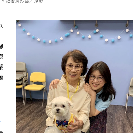
隊。記者黃妙雲╱攝影
以
」
總
膜
嚴
讓
現