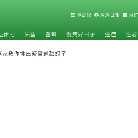
聯合報
經濟日報
河
退休力
失智
醫聲
慢病好日子
癌症
性愛
專家教你挑出緊實鮮甜蝦子