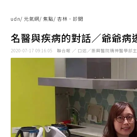
udn
/
元氣網
/
焦點
/
杏林．診間
名醫與疾病的對話／爺爺病
2020-07-17 09:16:05
聯合報 ／ 口述／振興醫院精神醫學部