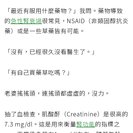
「最近有服用什麼藥物？」我問。藥物導致
的
急性腎衰竭
很常見，NSAID（非類固醇抗炎
藥）或是一些草藥皆有可能。
「沒有，已經很久沒看醫生了。」
「有自己買藥草吃嗎？」
老婆搖搖頭，連搖頭都虛虛的，沒力。
抽了血檢查，肌酸酐（Creatinine）是很高的
7.3 mg/dl。這是用來衡量
腎功能
的指標之