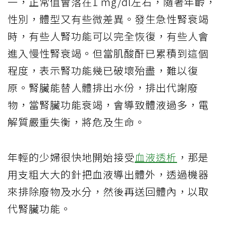
一，正常值會落在1 mg/dl左右，隨著年齡，
性別，體型又有些微差異。發生急性腎衰竭
時，有些人腎功能可以完全恢復，有些人會
進入慢性腎衰竭。但當肌酸酐已累積到這個
程度，表示腎功能幾已破壞殆盡，難以復
原。腎臟能替人體排出水份，排出代謝廢
物，當腎臟功能衰竭，會導致體液過多，電
解質嚴重失衡，將危及生命。
年輕的少婦很快地開始接受
血液透析
，那是
用支粗大大的針把血液導出體外，透過機器
來排除廢物及水分，然後再送回體內，以取
代腎臟功能。