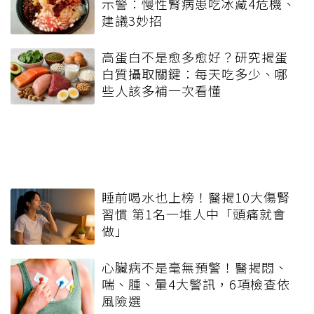
示警：慢性腎病患吃冰藏4危機、
建議3妙招
高蛋白不是愈多愈好？研究揭蛋
白質攝取關鍵：每天吃多少、哪
些人該多補一次看懂
睡前喝水也上榜！醫揭10大傷腎
習慣 第1名一堆人中「頭痛就會
做」
心臟病不是毫無預警！醫揭悶、
喘、腫、暈4大警訊，6項檢查依
風險選