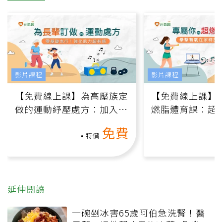
影片課程
影片課程
【免費線上課】為高壓族定
【免費線上課】
做的運動紓壓處方：加入行
燃脂體育課：超
動、增肌、互動元素，0基
氧」高壓族在家
免費
礎也能做！
負擔
特價
延伸閱讀
一碗剉冰害65歲阿伯急洗腎！醫