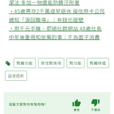
潔法 多加一物還能防髒汙附著
‧45歲男存2千萬提早退休 接信用卡公司
通知「淚回職場」：有錢也碰壁
‧用千元手機、拒絕社群網站 48歲社長
中年後重視和放棄的事：不為面子消費
腎臟功能
急性腎衰竭
腎功能
腎臟移植
血液透析
這篇文章對你有幫助嗎?
實用
不實用