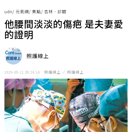
udn
/
元氣網
/
焦點
/
杏林．診間
他腰間淡淡的傷疤 是夫妻愛
的證明
照護線上
照護線上 ／ 照護線上
2019-09-11 09:26:14