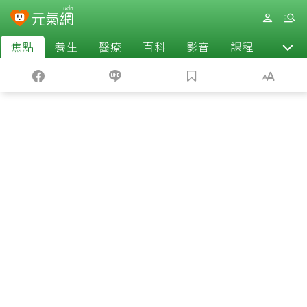
焦點
養生
醫療
百科
影音
課程
退休