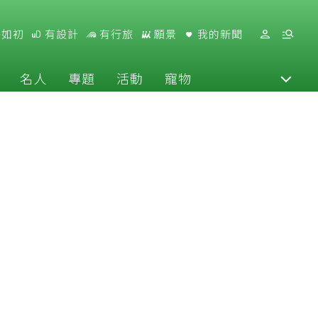
好如初
有設計
有行旅
願景
我的新聞
名人
專題
活動
寵物