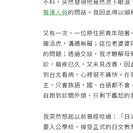
不料，突然發現他竟然流下眼淚
醫護人員
的問話。我因此得以順
又有一次，一位原住民青年陪著
龍活虎，溝通無礙；這位老婆婆
的問題；透過交談，我才瞭解母
診，痼疾已久，又未見改善，因
到台北看病，心裡很不痛快。在
主，只會族語，國、台語都不會
自跑到診間外頭，只剩下尷尬的
我突然想起以前曾經唸過：「日
要入公學校，接受正式的日文教