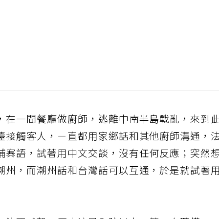
，在一間餐廳做廚師，逃離中南半島戰亂，來到
檯接觸客人，ㄧ直都用家鄉話和其他廚師溝通，
埔寨語，試著用中文交談，沒有任何反應；突然
潮州，而潮州話和台灣話可以互通，於是就試著