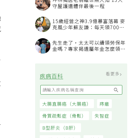
坪林獨居老翁離世無人知 13犬
守屋護遺體伴最後一程
她
15歲經營之神3.9億暴富落幕 麥
克風少年蘇友謙：每天領700元
感
過日子
先生走了，太太可以續領勞保年
金嗎？專家揭遺屬年金怎麼領，
看順位還要看資格
有
看更多
疾病百科
文
，
大腸直腸癌（大腸癌）
痔瘡
骨質疏鬆症（骨鬆）
失智症
打
B型肝炎（B肝）