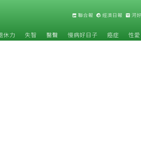
聯合報
經濟日報
河
退休力
失智
醫聲
慢病好日子
癌症
性愛