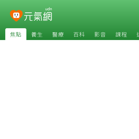
焦點
養生
醫療
百科
影音
課程