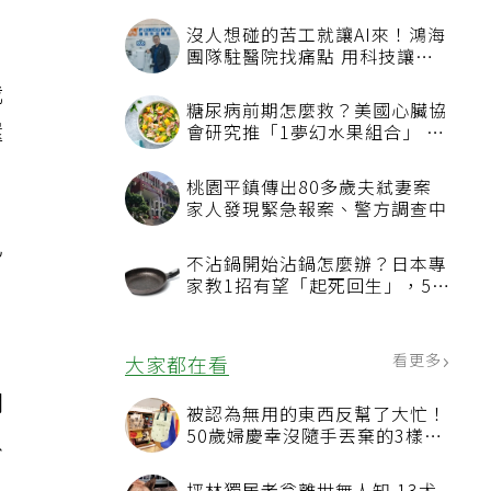
沒人想碰的苦工就讓AI來！鴻海
團隊駐醫院找痛點 用科技讓醫
療更有溫度
我
糖尿病前期怎麼救？美國心臟協
還
會研究推「1夢幻水果組合」 酪
梨加它改善血管功能
桃園平鎮傳出80多歲夫弒妻案
家人發現緊急報案、警方調查中
已
不沾鍋開始沾鍋怎麼辦？日本專
，
家教1招有望「起死回生」，5情
況該換新
看更多
大家都在看
開
被認為無用的東西反幫了大忙！
50歲婦慶幸沒隨手丟棄的3樣物
以
品