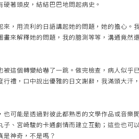
有硬著頭皮，結結巴巴地問起病史。
起來，用流利的日語講起她的問題，她的擔心。
圖畫來解釋她的問題，我的臆測等等，溝通竟然
也被這個轉變給嚇了一跳。做完檢查，病人似乎
度行禮，口中說出優雅的日文謝辭，我滿頭大汗
，也可能是透過對彼此都熟悉的文學作品或音樂
丸子、宮崎駿的卡通劇情而建立互動；這些也可