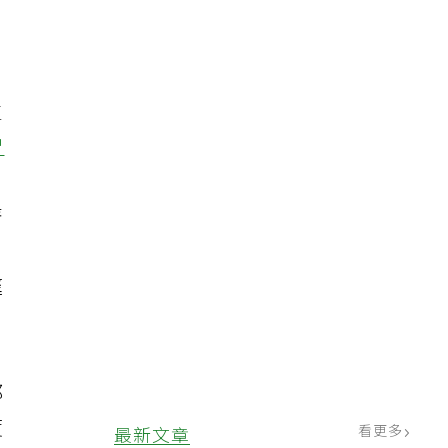
生
智
著
逕
都
度
看更多
最新文章