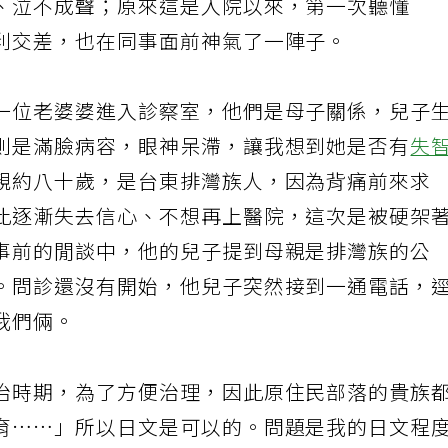
、泣不成聲；原來這是入院以來，第一次聽懂
利交差，也在同事面前神氣了一陣子。
一位老婆婆進入診察室，他們是母子關係，兒子
則是滿臉病容，眼神呆滯，讓我想到她是否有
失
親約八十歲，是台東排灣族人，因為背痛前來求
此逐漸失去信心、不想再上醫院，這次是被硬架
事前的閒談中，他的兒子提到母親是排灣族的公
。問診還沒有開始，他兒子突然接到一通電話，
我們倆。
治時期，為了方便治理，因此原住民部落的貴族
育……」所以日文是可以的。問題是我的日文程