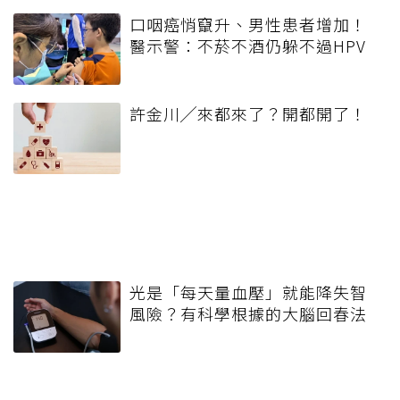
口咽癌悄竄升、男性患者增加！
醫示警：不菸不酒仍躲不過HPV
許金川╱來都來了？開都開了！
光是「每天量血壓」就能降失智
風險？有科學根據的大腦回春法