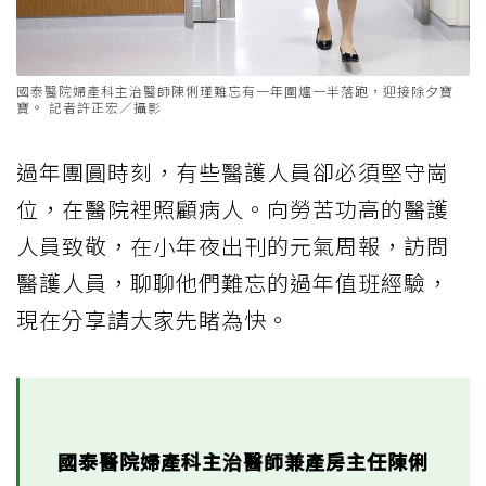
國泰醫院婦產科主治醫師陳俐瑾難忘有一年圍爐一半落跑，迎接除夕寶
寶。 記者許正宏／攝影
過年團圓時刻，有些醫護人員卻必須堅守崗
位，在醫院裡照顧病人。向勞苦功高的醫護
人員致敬，在小年夜出刊的元氣周報，訪問
醫護人員，聊聊他們難忘的過年值班經驗，
現在分享請大家先睹為快。
國泰醫院婦產科主治醫師兼產房主任陳俐