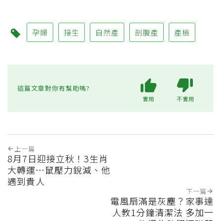
孕婦
接生
自然產
剖腹產
產檢
這篇文章對你有幫助嗎?
實用
不實用
上一篇
8月7日迎接立秋！3生肖
大轉運…鼠壓力銳減、他
遇到貴人
下一篇
電風扇滿是灰塵？家事達
人教1分鐘清潔法 多加一