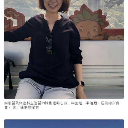
國泰醫院婦產科主治醫師陳俐瑾難忘有一年圍爐一半落跑，迎接除夕寶
寶。 圖／陳俐瑾提供