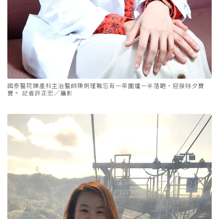
國泰醫院婦產科主治醫師陳俐瑾難忘有一年圍爐一半落跑，迎接除夕寶
寶。 記者許正宏／攝影