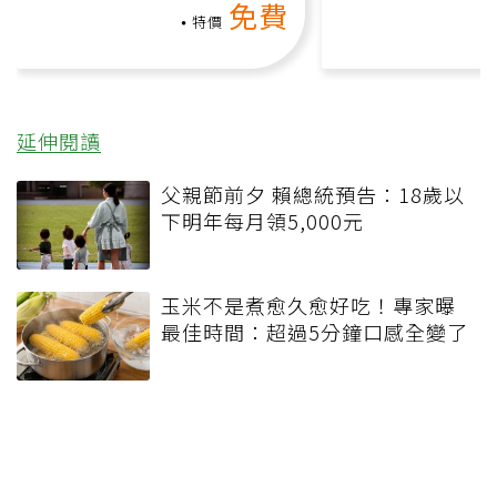
免費
礎也能做！
負擔
特價
延伸閱讀
父親節前夕 賴總統預告：18歲以
下明年每月領5,000元
玉米不是煮愈久愈好吃！專家曝
最佳時間：超過5分鐘口感全變了