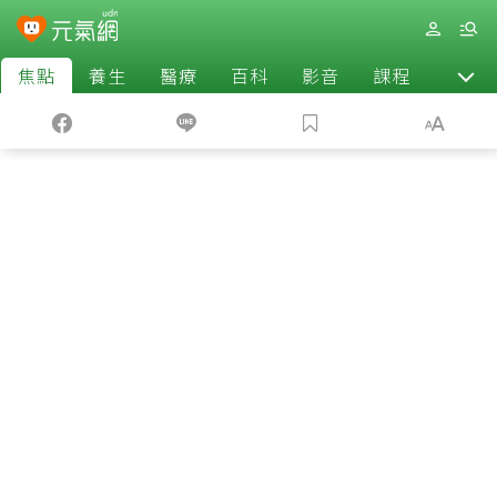
焦點
養生
醫療
百科
影音
課程
退休