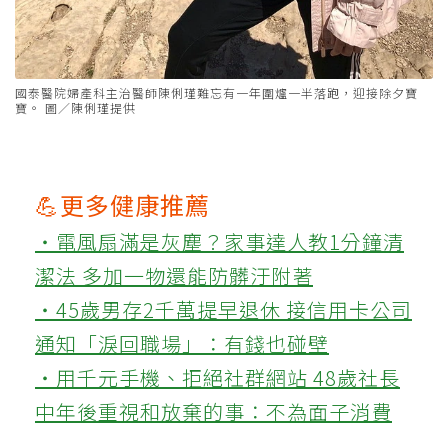
國泰醫院婦產科主治醫師陳俐瑾難忘有一年圍爐一半落跑，迎接除夕寶
寶。 圖／陳俐瑾提供
💪更多健康推薦
‧電風扇滿是灰塵？家事達人教1分鐘清
潔法 多加一物還能防髒汙附著
‧45歲男存2千萬提早退休 接信用卡公司
通知「淚回職場」：有錢也碰壁
‧用千元手機、拒絕社群網站 48歲社長
中年後重視和放棄的事：不為面子消費