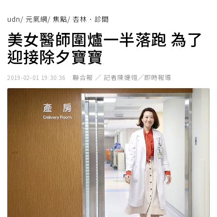
udn
/
元氣網
/
焦點
/
杏林．診間
美女醫師圍爐一半落跑 為了
迎接除夕寶寶
聯合報 ／ 記者陳婕翎╱即時報導
2019-02-01 19:30:36