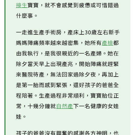
接生
寶寶，就不會感覺到疲憊或可惜錯過
什麼事。
一走進生產手術房，產床上30歲左右新手
媽媽陣痛頻率越來越密集，她所有
產檢
都
由我執行，是我很親近的一名產婦。她在
除夕當天早上出現產兆，開始陣痛就趕緊
來醫院待產，無法回家過除夕夜，再加上
是第一胎而感到緊張，還好孩子的爸爸全
程陪著。生產過程非常順利，寶寶胎位正
常，十幾分鐘就
自然產
下一名健康的女娃
娃。
孩子的爸爸沒有興奮的感謝各方神明，也