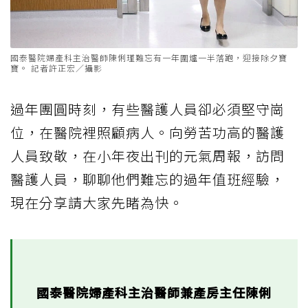
國泰醫院婦產科主治醫師陳俐瑾難忘有一年圍爐一半落跑，迎接除夕寶
寶。 記者許正宏／攝影
過年團圓時刻，有些醫護人員卻必須堅守崗
位，在醫院裡照顧病人。向勞苦功高的醫護
人員致敬，在小年夜出刊的元氣周報，訪問
醫護人員，聊聊他們難忘的過年值班經驗，
現在分享請大家先睹為快。
國泰醫院婦產科主治醫師兼產房主任陳俐