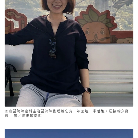
國泰醫院婦產科主治醫師陳俐瑾難忘有一年圍爐一半落跑，迎接除夕寶
寶。 圖／陳俐瑾提供