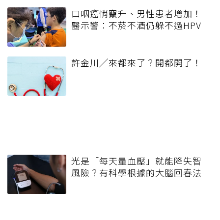
口咽癌悄竄升、男性患者增加！
醫示警：不菸不酒仍躲不過HPV
許金川╱來都來了？開都開了！
光是「每天量血壓」就能降失智
風險？有科學根據的大腦回春法