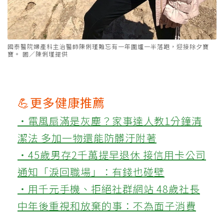
國泰醫院婦產科主治醫師陳俐瑾難忘有一年圍爐一半落跑，迎接除夕寶
寶。 圖／陳俐瑾提供
💪更多健康推薦
‧電風扇滿是灰塵？家事達人教1分鐘清
潔法 多加一物還能防髒汙附著
‧45歲男存2千萬提早退休 接信用卡公司
通知「淚回職場」：有錢也碰壁
‧用千元手機、拒絕社群網站 48歲社長
中年後重視和放棄的事：不為面子消費