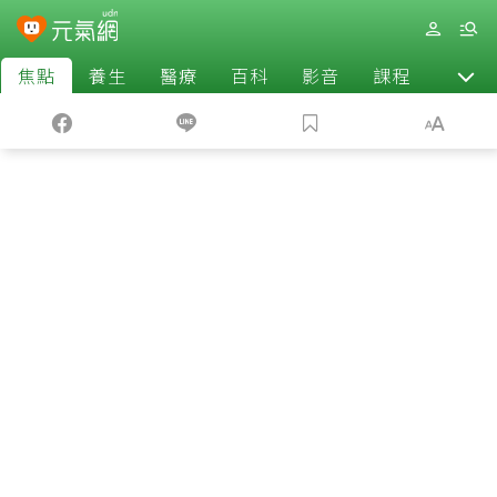
焦點
養生
醫療
百科
影音
課程
退休