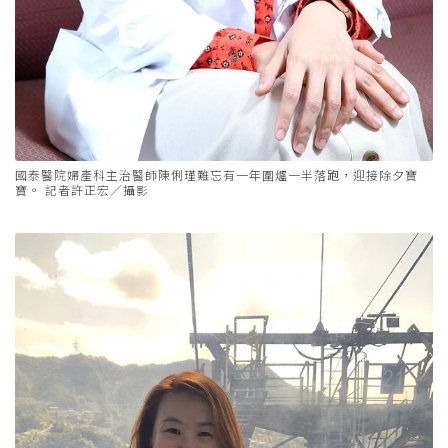
國泰醫院婦產科主治醫師陳俐瑾難忘有一年圍爐一半落跑，迎接除夕寶
寶。 記者許正宏／攝影