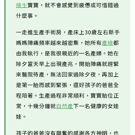
接生
寶寶，就不會感覺到疲憊或可惜錯過
什麼事。
一走進生產手術房，產床上30歲左右新手
媽媽陣痛頻率越來越密集，她所有
產檢
都
由我執行，是我很親近的一名產婦。她在
除夕當天早上出現產兆，開始陣痛就趕緊
來醫院待產，無法回家過除夕夜，再加上
是第一胎而感到緊張，還好孩子的爸爸全
程陪著。生產過程非常順利，寶寶胎位正
常，十幾分鐘就
自然產
下一名健康的女娃
娃。
孩子的爸爸沒有興奮的感謝各方神明，也