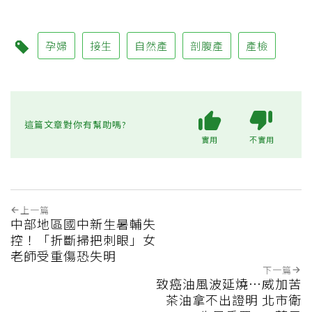
孕婦
接生
自然產
剖腹產
產檢
這篇文章對你有幫助嗎?
實用
不實用
上一篇
中部地區國中新生暑輔失
控！「折斷掃把刺眼」女
老師受重傷恐失明
下一篇
致癌油風波延燒…威加苦
茶油拿不出證明 北市衛