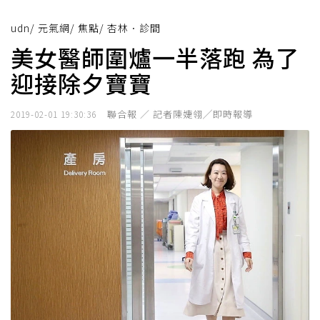
udn
/
元氣網
/
焦點
/
杏林．診間
美女醫師圍爐一半落跑 為了
迎接除夕寶寶
聯合報 ／ 記者陳婕翎╱即時報導
2019-02-01 19:30:36