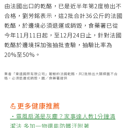
由法國出口的乾酪，已是近半年第2度檢出不
合格，劉芳銘表示，這2批合計36公斤的法國
乾酪，於邊境必須退運或銷毀，食藥署已從
今年11月11日起，至12月24日止，針對法國
乾酪於邊境採加強抽批查驗，抽驗比率為
20%至50%。
業者「東遠國際有限公司」報驗的法國乾酪，共2批檢出大腸桿菌不合
格，必須退運或銷毀。圖／食藥署提供
💪更多健康推薦
‧電風扇滿是灰塵？家事達人教1分鐘清
潔法 多加一物還能防髒汙附著