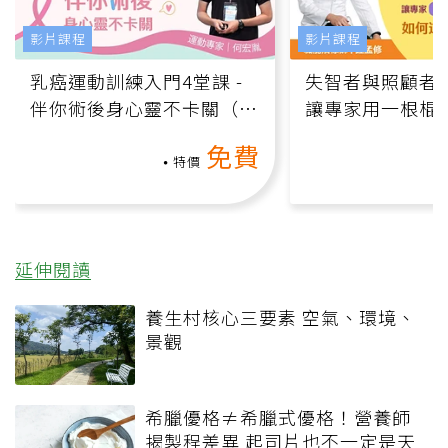
影片課程
影片課程
乳癌運動訓練入門4堂課 -
失智者與照顧者
伴你術後身心靈不卡關（線
讓專家用一根棍
上影音課）
何逆轉退化大腦
免費
課）
特價
延伸閱讀
養生村核心三要素 空氣、環境、
景觀
希臘優格≠希臘式優格！營養師
揭製程差異 起司片也不一定是天