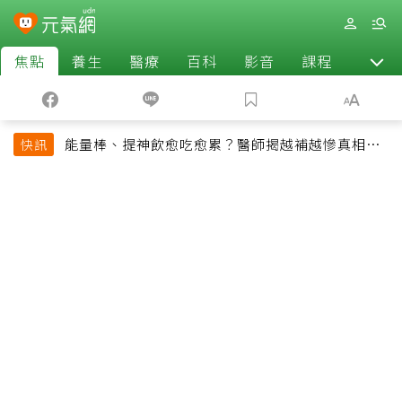
焦點
養生
醫療
百科
影音
課程
退休
能量棒、提神飲愈吃愈累？醫師揭越補越慘真相：
快訊
恐欠下疲勞債