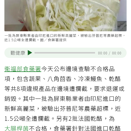
一批為屏東縣業者由印尼進口的新鮮高麗菜，被驗出芬普尼等農藥超標，
近1.5公噸全遭攔截。圖／食藥署提供
聽健康
00:00
/
00:00
衛福部
食藥署
今天公布邊境查驗不合格品
項，包含蔬果、八角茴香、冷凍鰻魚、乾酪
等共8項違規產品在邊境遭攔截，要求退運或
銷毀。其中一批為屏東縣業者由印尼進口的
新鮮高麗菜，被驗出芬普尼等農藥超標，近
1.5公噸全遭攔截。另有2批法國乾酪，為
大腸桿菌
不合格，食藥署針對法國進口乾酪