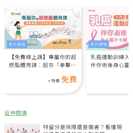
影片課程
影片課程
【免費線上課】專屬你的超
乳癌運動訓練入門
燃脂體育課：超夯「拳擊有
伴你術後身心靈
氧」高壓族在家釋放壓力無
上影音課）
免費
負擔
特價
延伸閱讀
特留分是保障還是傷害？看懂現