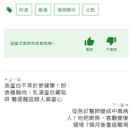
財產
離婚
婚姻關係
出軌
這篇文章對你有幫助嗎?
實用
不實用
上一篇
高蛋白不等於更健康！即
食雞胸肉、乳清蛋白藏陷
阱 醫提醒這類人需當心
下一篇
從急診醫師變成中風病
人！他把廚房、客廳變復
健場 7個月後重返職場