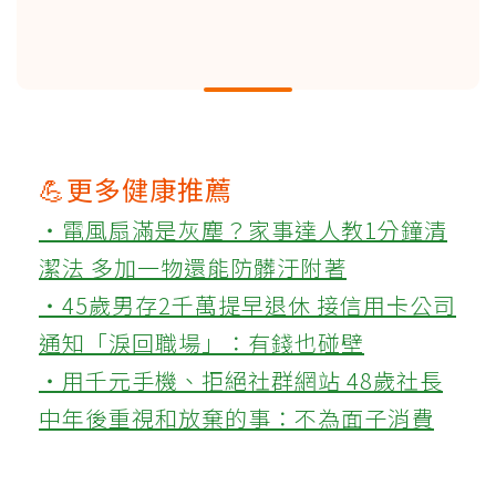
💪更多健康推薦
‧電風扇滿是灰塵？家事達人教1分鐘清
潔法 多加一物還能防髒汙附著
‧45歲男存2千萬提早退休 接信用卡公司
通知「淚回職場」：有錢也碰壁
‧用千元手機、拒絕社群網站 48歲社長
中年後重視和放棄的事：不為面子消費