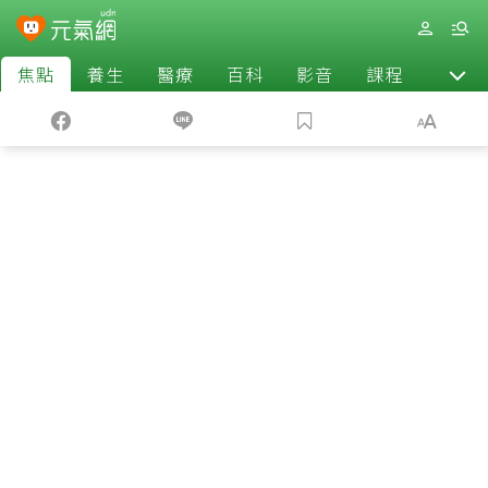
焦點
養生
醫療
百科
影音
課程
退休