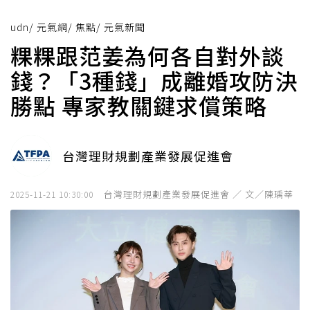
udn
/
元氣網
/
焦點
/
元氣新聞
粿粿跟范姜為何各自對外談
錢？「3種錢」成離婚攻防決
勝點 專家教關鍵求償策略
台灣理財規劃產業發展促進會
台灣理財規劃產業發展促進會 ／ 文／陳瑀莘
2025-11-21 10:30:00