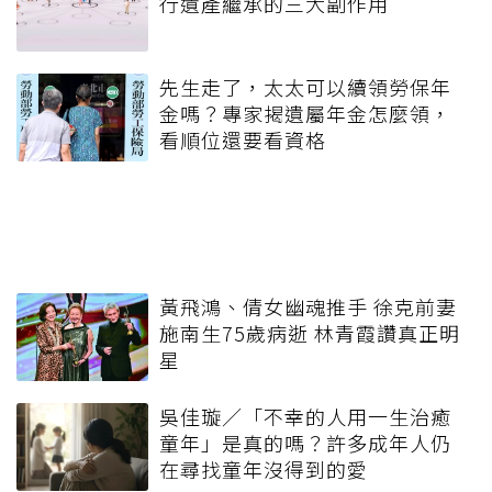
行遺產繼承的三大副作用
先生走了，太太可以續領勞保年
金嗎？專家揭遺屬年金怎麼領，
看順位還要看資格
黃飛鴻、倩女幽魂推手 徐克前妻
施南生75歲病逝 林青霞讚真正明
星
吳佳璇／「不幸的人用一生治癒
童年」是真的嗎？許多成年人仍
在尋找童年沒得到的愛