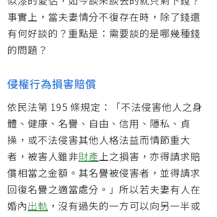
似漆的愛侶，如今談來談去的就只剩下錢？
事實上，當夫妻情分不復存在時，除了錢還
有何好談的？重點是：需要談的是哪幾種錢
的問題？
侵權行為損害賠償
依民法第 195 條規定：「不法侵害他人之身
體、健康、名譽、自由、信用、隱私、貞
操，或不法侵害其他人格法益而情節重大
者，被害人雖非
財產
上之損害，亦得請求賠
償相當之金額。其名譽被侵害者，並得請求
回復名譽之適當處分。」所以若夫妻有人在
婚內
出軌
，沒有過失的一方可以向另一半或