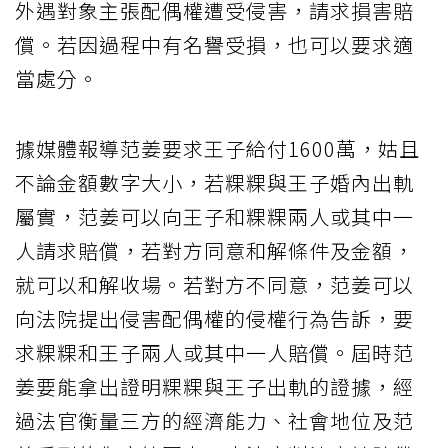
外遇對象主張配偶權遭受侵害，請求損害賠
償。若因過程中有名譽受損，也可以要求適
當處分。
據媒體報導范姜要求王子給付1600萬，姑且
不論金額數字大小，若粿粿與王子婚內出軌
屬實，范姜可以向王子和粿粿兩人或其中一
人請求賠償，若對方同意和解條件及金額，
就可以和解收場。若對方不同意，范姜可以
向法院提出侵害配偶權的侵權行為告訴，要
求粿粿和王子兩人或其中一人賠償。屆時范
姜要能拿出證明粿粿與王子出軌的證據，經
過法官衡量三方的經濟能力、社會地位及范