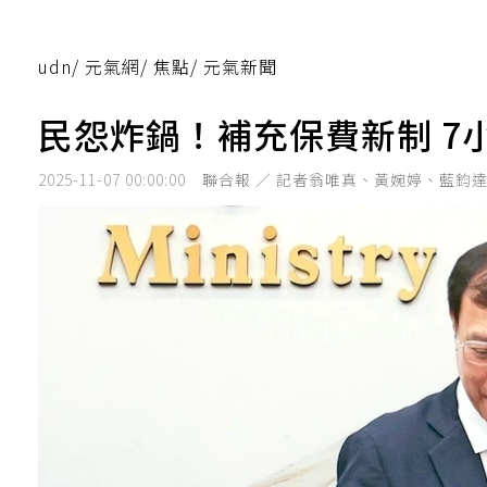
udn
/
元氣網
/
焦點
/
元氣新聞
民怨炸鍋！補充保費新制 7
2025-11-07 00:00:00
聯合報 ／ 記者翁唯真、黃婉婷、藍鈞