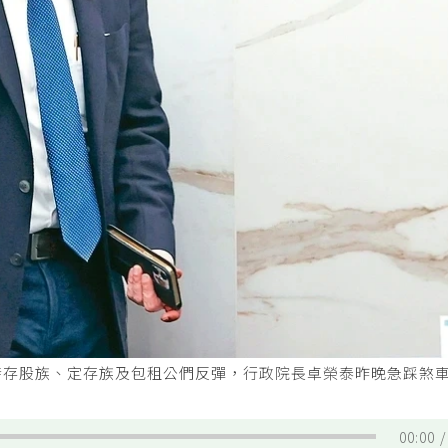
發存股族、定存族及包租公們反彈，行政院長卓榮泰昨晚急踩煞
00:00