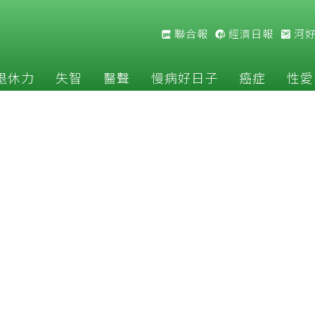
聯合報
經濟日報
河
退休力
失智
醫聲
慢病好日子
癌症
性愛