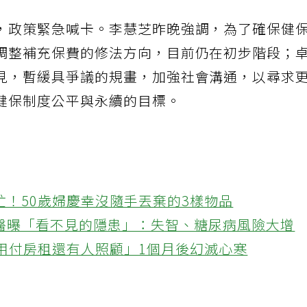
，政策緊急喊卡。李慧芝昨晚強調，為了確保健
調整補充保費的修法方向，目前仍在初步階段；
見，暫緩具爭議的規畫，加強社會溝通，以尋求
健保制度公平與永續的目標。
忙！50歲婦慶幸沒隨手丟棄的3樣物品
醫曝「看不見的隱患」：失智、糖尿病風險大增
不用付房租還有人照顧」1個月後幻滅心寒