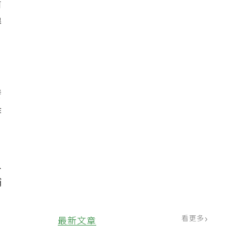
前
得
、
發
作
以
補
看更多
最新文章