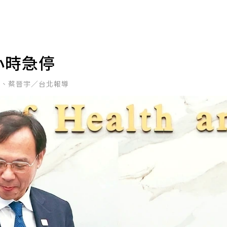
小時急停
達、蔡晉宇／台北報導