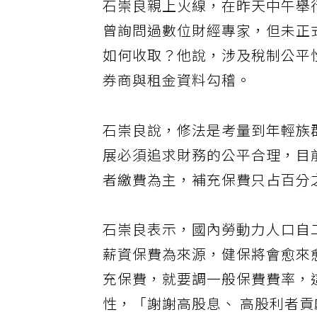
石崇良親上火線，在昨天中午舉
曾詢問過數位財經專家，但未正
如何收取？他說，涉及稅制公平
券商與租金資料勾稽。
石崇良說，修法是考量到年輕族
展必須追求財務的公平合理，目
者繳費為主，補充保費只占百分
石崇良表示，國內勞動力人口自
薪資保費為來源，健保將會愈來
充保費，就要調一般保費費率，
性，「謝謝高股息、 高股利者