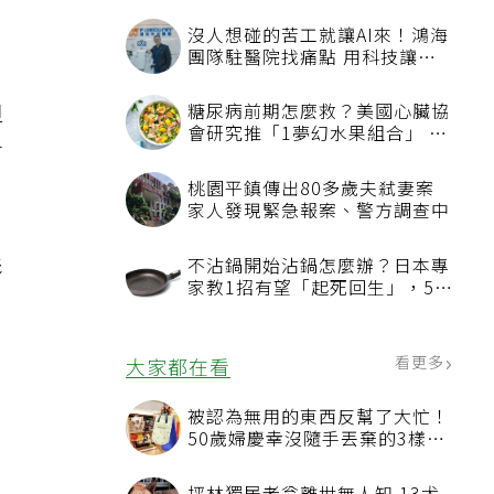
沒人想碰的苦工就讓AI來！鴻海
團隊駐醫院找痛點 用科技讓醫
療更有溫度
但
糖尿病前期怎麼救？美國心臟協
會研究推「1夢幻水果組合」 酪
會
梨加它改善血管功能
桃園平鎮傳出80多歲夫弒妻案
家人發現緊急報案、警方調查中
影
不沾鍋開始沾鍋怎麼辦？日本專
家教1招有望「起死回生」，5情
況該換新
看更多
大家都在看
被認為無用的東西反幫了大忙！
50歲婦慶幸沒隨手丟棄的3樣物
品