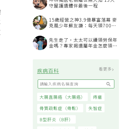
坪林獨居老翁離世無人知 13犬
守屋護遺體伴最後一程
保
15歲經營之神3.9億暴富落幕 麥
卓
克風少年蘇友謙：每天領700元
更
過日子
先生走了，太太可以續領勞保年
金嗎？專家揭遺屬年金怎麼領，
看順位還要看資格
看更多
疾病百科
大腸直腸癌（大腸癌）
痔瘡
骨質疏鬆症（骨鬆）
失智症
B型肝炎（B肝）