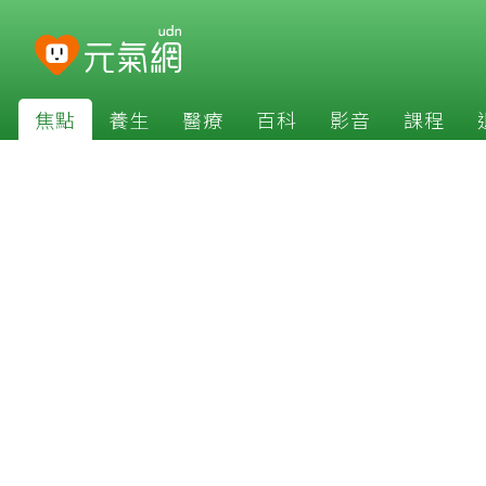
焦點
養生
醫療
百科
影音
課程