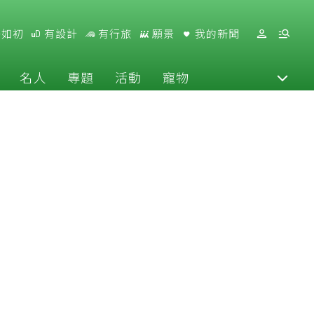
好如初
有設計
有行旅
願景
我的新聞
名人
專題
活動
寵物