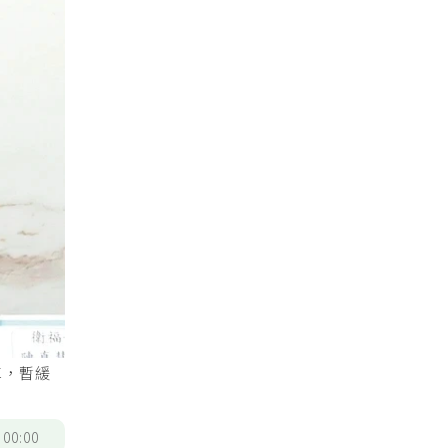
車，暫緩
/
00:00