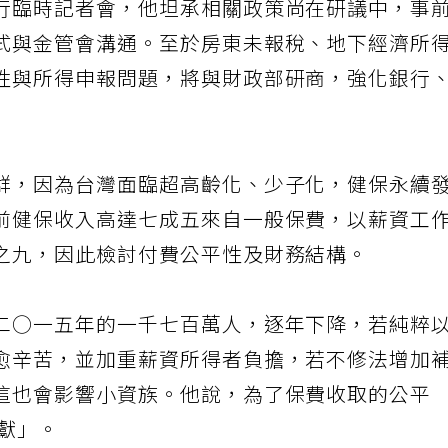
行臨時記者會，他坦承相關政策尚在研議中，事
式與金管會溝通。至於房東未報稅、地下經濟所
性與所得申報問題，將與財政部研商，強化銀行
群，因為台灣面臨超高齡化、少子化，健保永續
前健保收入高達七成五來自一般保費，以薪資工
之九，因此檢討付費公平性及財務結構。
二○一五年的一千七百萬人，逐年下降，若純粹
愈辛苦，並加重薪資所得者負擔，若不修法增加
這也會影響小資族。他說，為了保費收取的公平
貢獻」。