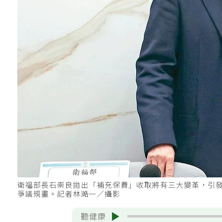
衛福部長石崇良拋出「補充保費」收取將有三大變革，引
爭議規畫。記者林澔一／攝影
聽健康