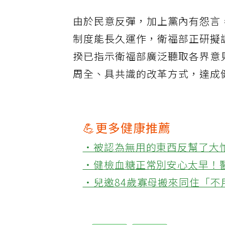
由於民意反彈，加上黨內有怨言
制度能長久運作，衛福部正研擬
揆已指示衛福部廣泛聽取各界意
周全、具共識的改革方式，達成
💪更多健康推薦
‧被認為無用的東西反幫了大
‧健檢血糖正常別安心太早！
‧兒邀84歲寡母搬來同住「