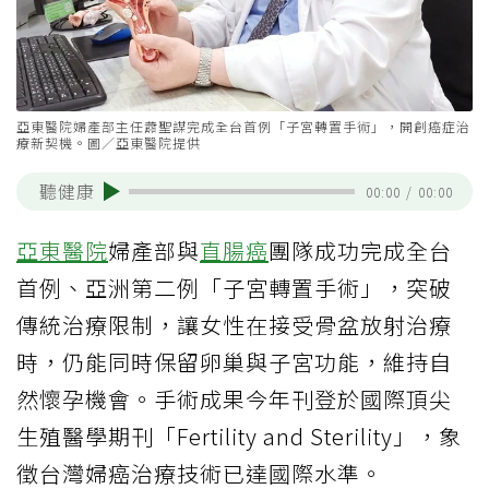
亞東醫院婦產部主任蕭聖謀完成全台首例「子宮轉置手術」，開創癌症治
療新契機。圖／亞東醫院提供
聽健康
00:00
/
00:00
亞東醫院
婦產部與
直腸癌
團隊成功完成全台
首例、亞洲第二例「子宮轉置手術」，突破
傳統治療限制，讓女性在接受骨盆放射治療
時，仍能同時保留卵巢與子宮功能，維持自
然懷孕機會。手術成果今年刊登於國際頂尖
生殖醫學期刊「Fertility and Sterility」，象
徵台灣婦癌治療技術已達國際水準。