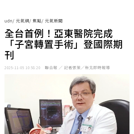
udn
/
元氣網
/
焦點
/
元氣新聞
全台首例！亞東醫院完成
「子宮轉置手術」登國際期
刊
聯合報 ／ 記者張策／新北即時報導
2025-11-05 10:58:20