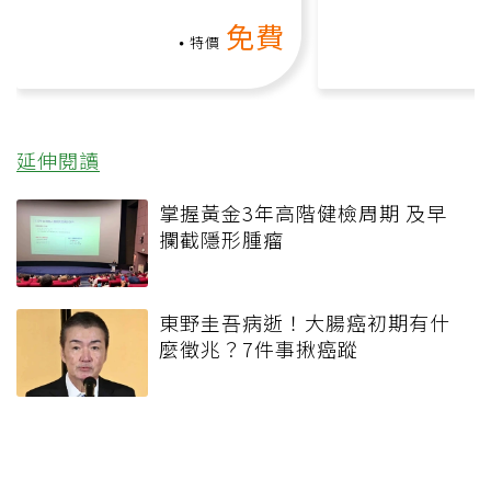
上影音課）
何逆轉退化大腦
免費
課）
特價
延伸閱讀
掌握黃金3年高階健檢周期 及早
攔截隱形腫瘤
東野圭吾病逝！大腸癌初期有什
麼徵兆？7件事揪癌蹤