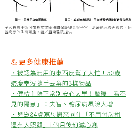
子宮轉置手術可在骨盆放療期間保護卵巢與子宮，治療結束後再復位，保
留病患的生育可能。圖／亞東醫院提供
💪更多健康推薦
‧被認為無用的東西反幫了大忙！50歲
婦慶幸沒隨手丟棄的3樣物品
‧健檢血糖正常別安心太早！醫曝「看不
見的隱患」：失智、糖尿病風險大增
‧兒邀84歲寡母搬來同住「不用付房租
還有人照顧」1個月後幻滅心寒