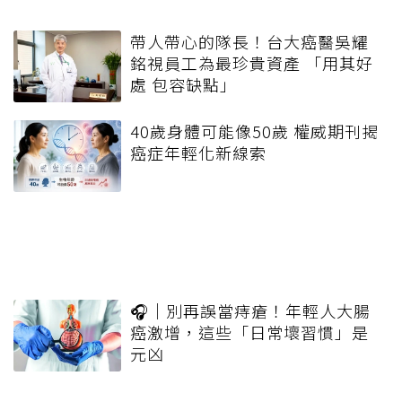
帶人帶心的隊長！台大癌醫吳耀
銘視員工為最珍貴資產 「用其好
處 包容缺點」
40歲身體可能像50歲 權威期刊揭
癌症年輕化新線索
🎧｜別再誤當痔瘡！年輕人大腸
癌激增，這些「日常壞習慣」是
元凶