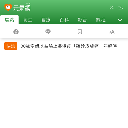
焦點
養生
醫療
百科
影音
課程
退休
30歲空姐以為臉上長濕疹「確診皮膚癌」年輕時一
快訊
習慣釀惡果超後悔