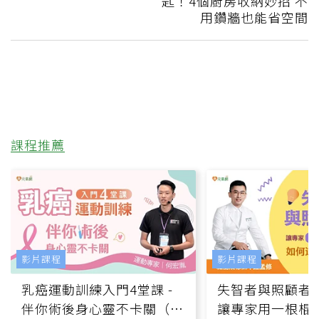
匙！4個廚房收納妙招 不
用鑽牆也能省空間
課程推薦
影片課程
影片課程
乳癌運動訓練入門4堂課 -
失智者與照顧者
伴你術後身心靈不卡關（線
讓專家用一根棍