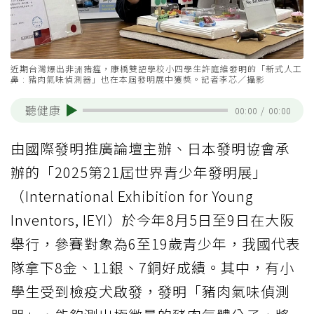
近期台灣爆出非洲豬瘟，康橋雙語學校小四學生許庭維發明的「新式人工
鼻 : 豬肉氣味偵測器」也在本屆發明展中獲獎。記者李芯／攝影
聽健康
00:00
/
00:00
由國際發明推廣論壇主辦、日本發明協會承
辦的「2025第21屆世界青少年發明展」
（International Exhibition for Young
Inventors, IEYI）於今年8月5日至9日在大阪
舉行，參賽對象為6至19歲青少年，我國代表
隊拿下8金、11銀、7銅好成績。其中，有小
學生受到檢疫犬啟發，發明「豬肉氣味偵測