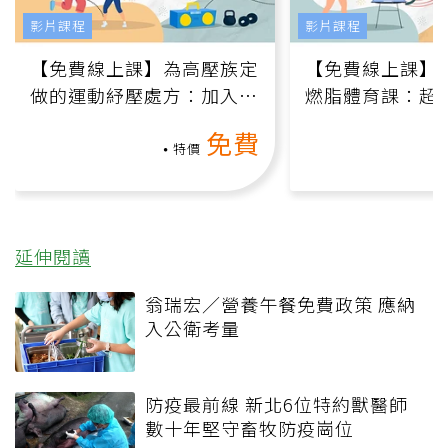
影片課程
影片課程
【免費線上課】為高壓族定
【免費線上課】
做的運動紓壓處方：加入行
燃脂體育課：超
動、增肌、互動元素，0基
氧」高壓族在家
免費
礎也能做！
負擔
特價
延伸閱讀
翁瑞宏／營養午餐免費政策 應納
入公衛考量
防疫最前線 新北6位特約獸醫師
數十年堅守畜牧防疫崗位