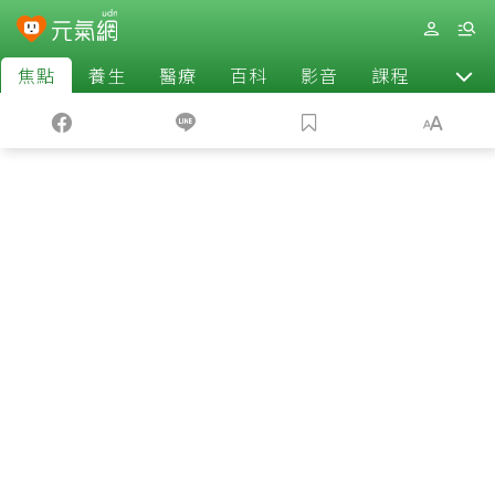
焦點
養生
醫療
百科
影音
課程
退休