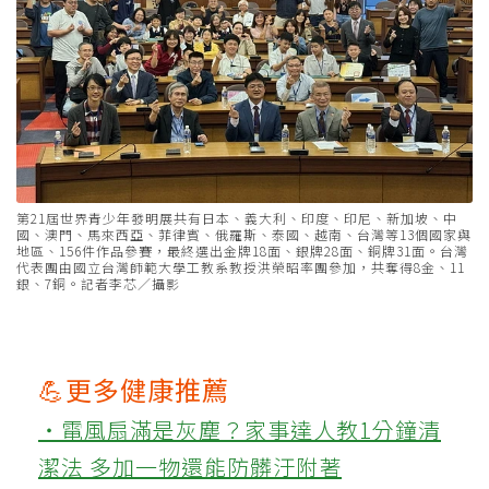
第21屆世界青少年發明展共有日本、義大利、印度、印尼、新加坡、中
國、澳門、馬來西亞、菲律賓、俄羅斯、泰國、越南、台灣等13個國家與
地區、156件作品參賽，最終選出金牌18面、銀牌28面、銅牌31面。台灣
代表團由國立台灣師範大學工教系教授洪榮昭率團參加，共奪得8金、11
銀、7銅。記者李芯／攝影
💪更多健康推薦
‧電風扇滿是灰塵？家事達人教1分鐘清
潔法 多加一物還能防髒汙附著