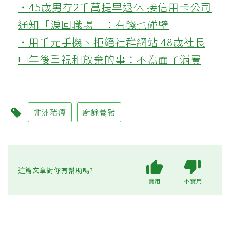
‧45歲男存2千萬提早退休 接信用卡公司
通知「淚回職場」：有錢也碰壁
‧用千元手機、拒絕社群網站 48歲社長
中年後重視和放棄的事：不為面子消費
非洲豬瘟
廚餘養豬
這篇文章對你有幫助嗎?
實用
不實用