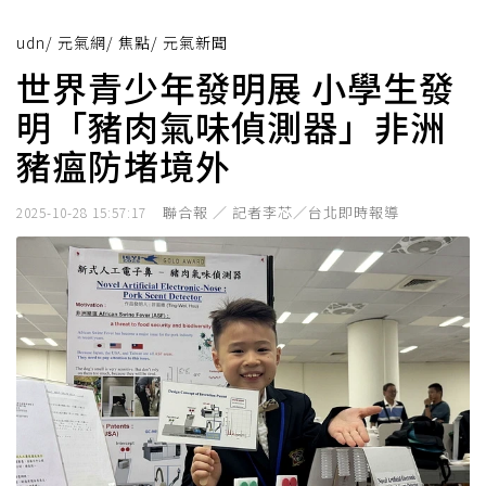
udn
/
元氣網
/
焦點
/
元氣新聞
世界青少年發明展 小學生發
明「豬肉氣味偵測器」非洲
豬瘟防堵境外
聯合報 ／ 記者李芯／台北即時報導
2025-10-28 15:57:17