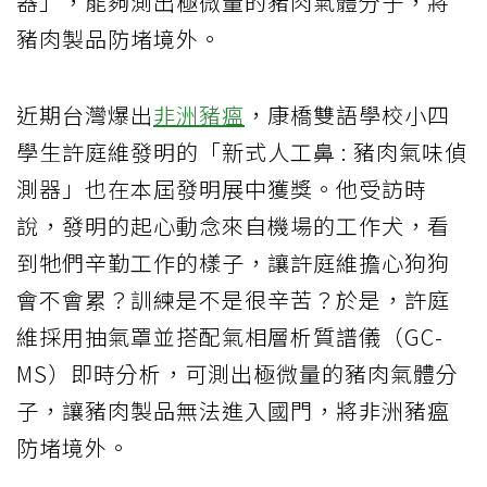
器」，能夠測出極微量的豬肉氣體分子，將
豬肉製品防堵境外。
近期台灣爆出
非洲豬瘟
，康橋雙語學校小四
學生許庭維發明的「新式人工鼻 : 豬肉氣味偵
測器」也在本屆發明展中獲獎。他受訪時
說，發明的起心動念來自機場的工作犬，看
到牠們辛勤工作的樣子，讓許庭維擔心狗狗
會不會累？訓練是不是很辛苦？於是，許庭
維採用抽氣罩並搭配氣相層析質譜儀（GC-
MS）即時分析，可測出極微量的豬肉氣體分
子，讓豬肉製品無法進入國門，將非洲豬瘟
防堵境外。