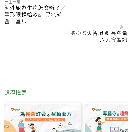
上一篇
海外旅遊生病怎麼辦？／
隱形眼鏡給教訓 異地就
醫一堂課
下一篇
聽損增失智風險 長輩量
六力揪警訊
課程推薦