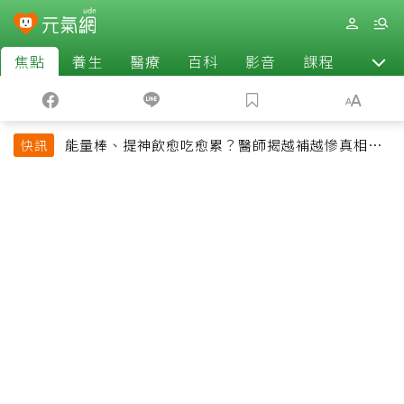
焦點
養生
醫療
百科
影音
課程
退休
能量棒、提神飲愈吃愈累？醫師揭越補越慘真相：
快訊
恐欠下疲勞債