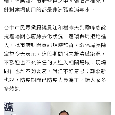
驗，但應該在市府監控之中。張敬昌補充，
針對案場使用的都是非洲豬瘟消毒水。
台中市民眾黨籍議員江和樹昨天到霧峰廚餘
掩埋場關心廚餘去化狀況，遭環保局拒絕進
入，批市府封閉資訊規避監督。環保局長陳
宏益今天表示，這段期間尚未釐清感染源，
不歡迎也不允許任何人進入相關場域，現場
同仁也許不夠委婉，對江不好意思；鄭照新
也說，防疫期間已防疫人員為主，請大家多
多體諒。