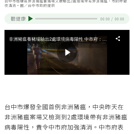
台中市梧棲區非洲豬瘟養豬場又被驗出2處環境帶有非洲豬瘟，市府昨徹
夜清消。圖／台中市政府提供
聽健康
00:00
/
00:00
台中市爆發全國首例非洲豬瘟，中央昨天在
非洲豬瘟案場又檢測到2處環境帶有非洲豬瘟
病毒陽性，責令中市府加強清消。中市府表