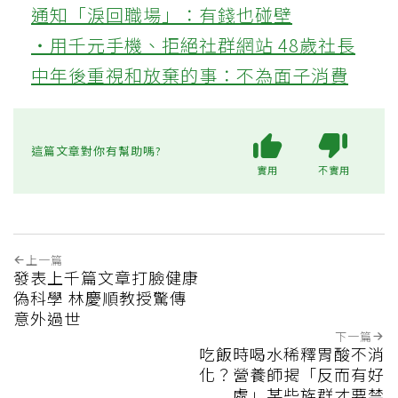
通知「淚回職場」：有錢也碰壁
‧用千元手機、拒絕社群網站 48歲社長
中年後重視和放棄的事：不為面子消費
這篇文章對你有幫助嗎?
實用
不實用
上一篇
發表上千篇文章打臉健康
偽科學 林慶順教授驚傳
意外過世
下一篇
吃飯時喝水稀釋胃酸不消
化？營養師揭「反而有好
處」某些族群才要禁