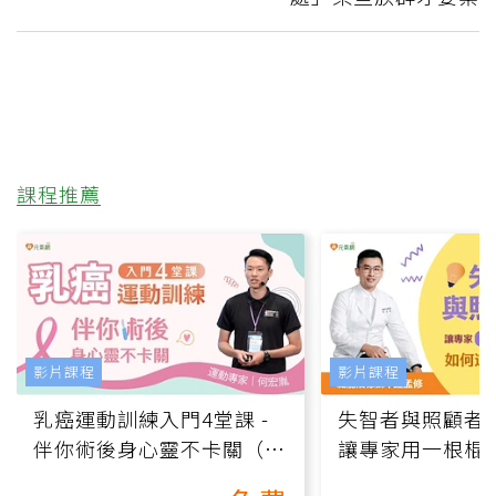
課程推薦
影片課程
影片課程
乳癌運動訓練入門4堂課 -
失智者與照顧者
伴你術後身心靈不卡關（線
讓專家用一根棍
上影音課）
何逆轉退化大腦