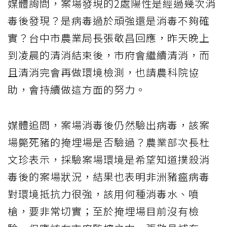
媒體詢問，案場發現的2處陽性是經過幾次消
毒後發現？是病毒過於頑強還是消毒不夠確
實？台中市農業局長張敬昌回應，昨天晚上
到凌晨的清消結束後，市府會繼續清消，而
且清消完會再做環境檢測，也請農科院協
助，會持續做這方面的努力。
媒體追問，案場消毒後仍然驗出病毒，該案
場斃死豬的掩埋場是否驗過？農業部次長杜
文珍表示，採驗案場環境是希望知道撲殺消
毒後的案場狀況，結果也表明非洲豬瘟病毒
對環境抵抗力很強，該用何種消毒水、噴
槍，要非常切實；至於掩埋場目前沒有檢