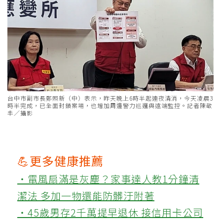
台中市副市長鄭照新（中）表示，昨天晚上6時半起連夜清消，今天凌晨3
時半完成，已全面封鎖案場，也增加周邊警力巡邏與遠端監控。記者陳敬
丰／攝影
💪更多健康推薦
‧電風扇滿是灰塵？家事達人教1分鐘清
潔法 多加一物還能防髒汙附著
‧45歲男存2千萬提早退休 接信用卡公司