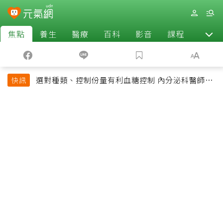
焦點
養生
醫療
百科
影音
課程
退休
選對種類、控制份量有利血糖控制 內分泌科醫師最
快訊
常吃的4種水果