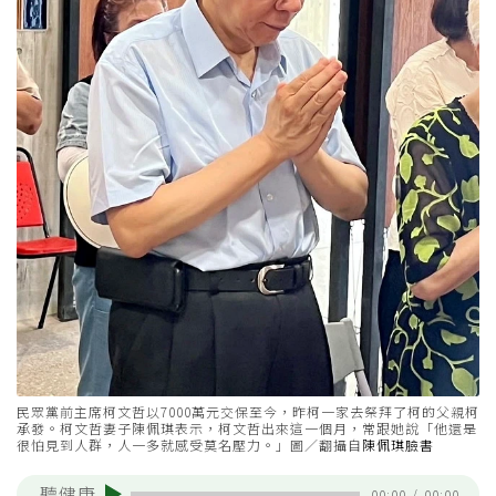
民眾黨前主席柯文哲以7000萬元交保至今，昨柯一家去祭拜了柯的父親柯
承發。柯文哲妻子陳佩琪表示，柯文哲出來這一個月，常跟她說「他還是
很怕見到人群，人一多就感受莫名壓力。」圖／翻攝自
陳佩琪臉書
聽健康
00:00
/
00:00