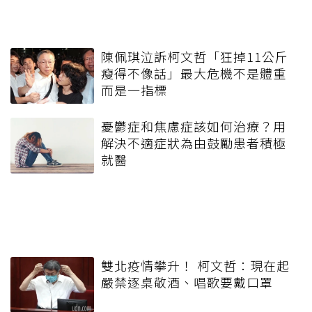
陳佩琪泣訴柯文哲「狂掉11公斤
瘦得不像話」最大危機不是體重
而是一指標
憂鬱症和焦慮症該如何治療？用
解決不適症狀為由鼓勵患者積極
就醫
雙北疫情攀升！ 柯文哲：現在起
嚴禁逐桌敬酒、唱歌要戴口罩