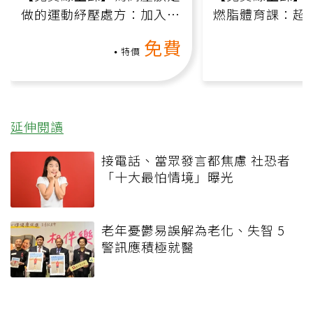
做的運動紓壓處方：加入行
燃脂體育課：超
動、增肌、互動元素，0基
氧」高壓族在家
免費
礎也能做！
負擔
特價
延伸閱讀
接電話、當眾發言都焦慮 社恐者
「十大最怕情境」曝光
老年憂鬱易誤解為老化、失智 5
警訊應積極就醫