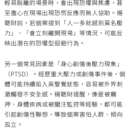
輕易脫離的場景時，會出現恐懼與焦慮，甚
至擔心在現場出現恐慌反應而無人協助。楊
聰財說，若個案提到「人一多就感到莫名壓
力」、「會立刻離開現場」等情況，可能反
映出潛在的恐懼型迴避行為。
另一個常見因素是「身心創傷後壓力現象」
（PTSD）。經歷重大壓力或創傷事件後，個
體可能持續陷入高警覺狀態，容易被外界刺
激觸發不安全感。楊聰財提醒，像是被羈
押、身體疾病或被關注監控等經驗，都可能
引起創傷性聯想，導致個案害怕人群、傾向
孤立。