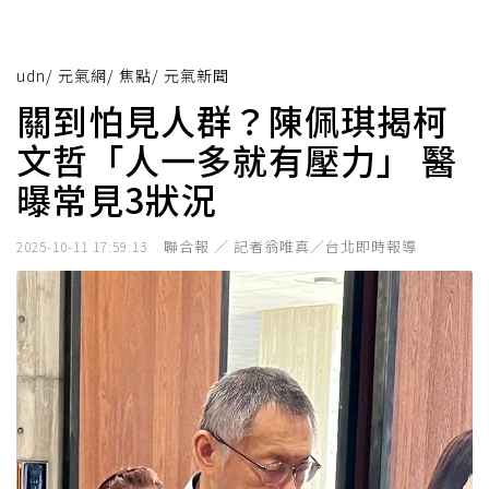
udn
/
元氣網
/
焦點
/
元氣新聞
關到怕見人群？陳佩琪揭柯
文哲「人一多就有壓力」 醫
曝常見3狀況
聯合報 ／ 記者翁唯真／台北即時報導
2025-10-11 17:59:13