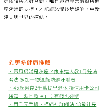
步恢復與人群互動。唯有透過專業治療與循
序漸進的支持，才能讓恐懼逐步緩解，重新
建立與世界的連結。
💪更多健康推薦
‧電風扇滿是灰塵？家事達人教1分鐘清
潔法 多加一物還能防髒汙附著
‧45歲男存2千萬提早退休 接信用卡公司
通知「淚回職場」：有錢也碰壁
‧用千元手機、拒絕社群網站 48歲社長