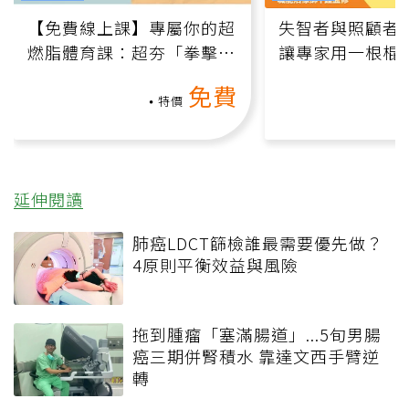
【免費線上課】專屬你的超
失智者與照顧者
燃脂體育課：超夯「拳擊有
讓專家用一根棍
氧」高壓族在家釋放壓力無
何逆轉退化大腦
免費
負擔
課）
特價
延伸閱讀
肺癌LDCT篩檢誰最需要優先做？
4原則平衡效益與風險
拖到腫瘤「塞滿腸道」...5旬男腸
癌三期併腎積水 靠達文西手臂逆
轉