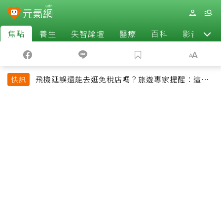
焦點
養生
失智論壇
醫療
百科
影音
飛機延誤還能去逛免稅店嗎？旅遊專家提醒：這個
快訊
時間最好別離開登機門