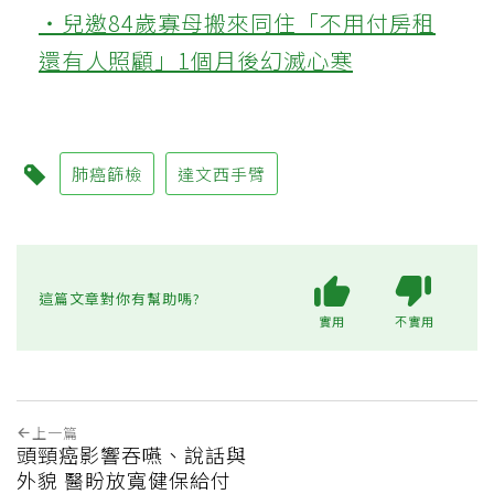
‧兒邀84歲寡母搬來同住「不用付房租
還有人照顧」1個月後幻滅心寒
肺癌篩檢
達文西手臂
這篇文章對你有幫助嗎?
實用
不實用
上一篇
頭頸癌影響吞嚥、說話與
外貌 醫盼放寬健保給付