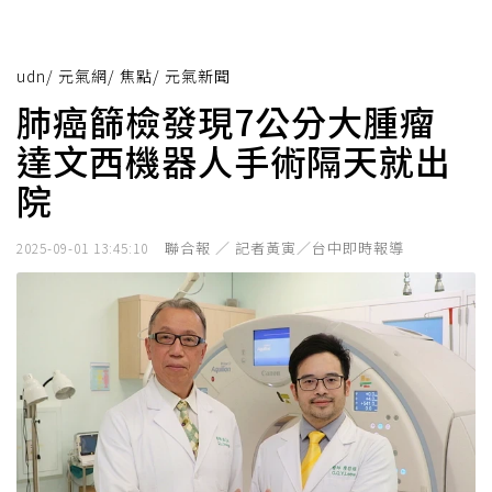
udn
/
元氣網
/
焦點
/
元氣新聞
肺癌篩檢發現7公分大腫瘤
達文西機器人手術隔天就出
院
聯合報 ／ 記者黃寅／台中即時報導
2025-09-01 13:45:10