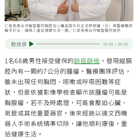
仁愛長庚合作聯盟醫院胸腔及心臟血管外科主任廖啟耀（右）與醫療團隊
聯手診治，讓病人重拾健康生活。圖／仁愛長庚合作聯盟醫院提供
聽健康
00:00
/
00:00
1名68歲男性接受健保的
肺癌篩檢
，發現縱膈
腔內有一顆約7公分的腫瘤。醫療團隊評估，
雖未出現任何胸悶、咳嗽或呼吸困難等症
狀，但是依據影像學檢查顯示該腫瘤可能是
胸腺瘤，若不及時處理，可能會壓迫心臟、
氣管或其他重要器官。後來經施以達文西機
器人手術系統精準切除，讓他順利康復，重
拾健康生活。