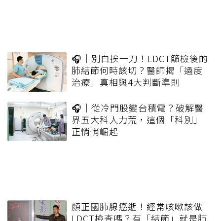
🎧｜別白挨一刀！LDCT篩檢後的
肺結節何時該切？醫師揭「過度
治療」真相與4大判斷準則
🎧｜從冷門股變台積電？破解醫
界五大科人力荒，這個「科別」
正悄悄崛起
顏正國肺腺癌逝！經常咳嗽該做
LDCT檢查嗎？有「結節」就是肺