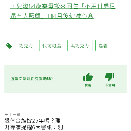
‧兒邀84歲寡母搬來同住「不用付房租
還有人照顧」1個月後幻滅心寒
巧克力
代可可脂
黑巧克力
嘉義
這篇文章對你有幫助嗎?
實用
不實用
上一篇
退休金能撐25年嗎？理
財專家提醒6大警訊：別