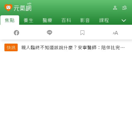
焦點
養生
醫療
百科
影音
課程
退休
親人臨終不知道該說什麼？安寧醫師：陪伴比完美
快訊
告別更重要，4句話值得及早說出口