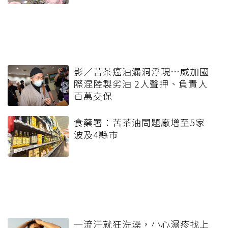
影／苦茶癌油漏洞浮現…威加國
際混陸製劣油 2人聲押、負責人
百萬交保
食藥署：苦茶油問題廠增至5家
波及4縣市
一流汗就狂洗澡，小心濕疹找上