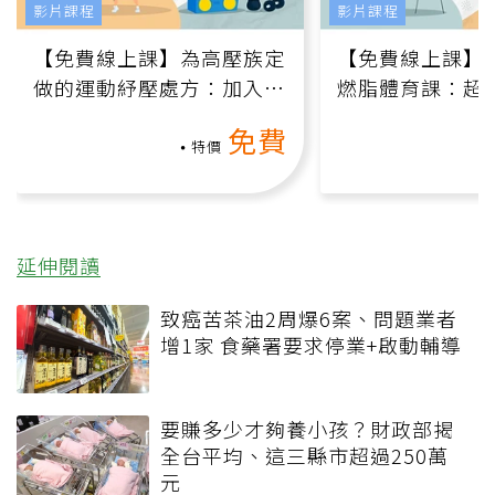
影片課程
影片課程
【免費線上課】為高壓族定
【免費線上課】
做的運動紓壓處方：加入行
燃脂體育課：超
動、增肌、互動元素，0基
氧」高壓族在家
免費
礎也能做！
負擔
特價
延伸閱讀
致癌苦茶油2周爆6案、問題業者
增1家 食藥署要求停業+啟動輔導
要賺多少才夠養小孩？財政部揭
全台平均、這三縣市超過250萬
元