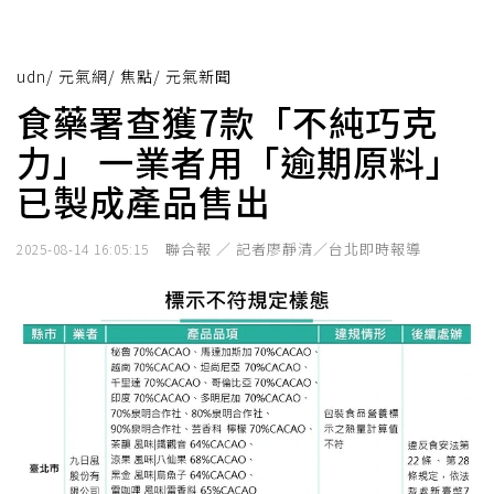
udn
/
元氣網
/
焦點
/
元氣新聞
食藥署查獲7款「不純巧克
力」 一業者用「逾期原料」
已製成產品售出
聯合報 ／ 記者廖靜清／台北即時報導
2025-08-14 16:05:15