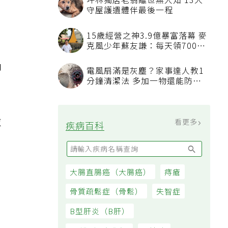
印
衣
，