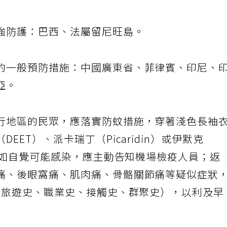
強防護：巴西、法屬留尼旺島。
的一般預防措施：中國廣東省、菲律賓、印尼、
亞。
行地區的民眾，應落實防蚊措施，穿著淺色長袖
ET）、派卡瑞丁（Picaridin）或伊默克
境時如自覺可能感染，應主動告知機場檢疫人員；返
痛、後眼窩痛、肌肉痛、骨骼關節痛等疑似症狀
C（旅遊史、職業史、接觸史、群聚史），以利及早