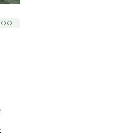
/
00:00
內
咬
症
惡