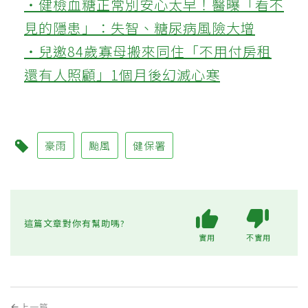
‧健檢血糖正常別安心太早！醫曝「看不
見的隱患」：失智、糖尿病風險大增
‧兒邀84歲寡母搬來同住「不用付房租
還有人照顧」1個月後幻滅心寒
豪雨
颱風
健保署
這篇文章對你有幫助嗎?
實用
不實用
上一篇