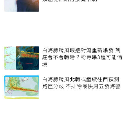
白海豚颱風眼牆對流重新爆發 到
底會不會轉彎？粉專曝3種可能情
境
白海豚颱風北轉或繼續往西預測
路徑分歧 不排除最快周五發海警