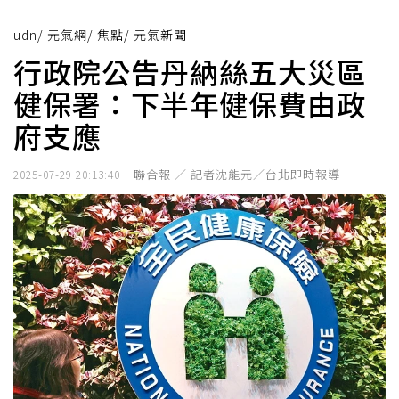
udn
/
元氣網
/
焦點
/
元氣新聞
行政院公告丹納絲五大災區
健保署：下半年健保費由政
府支應
聯合報 ／ 記者沈能元／台北即時報導
2025-07-29 20:13:40