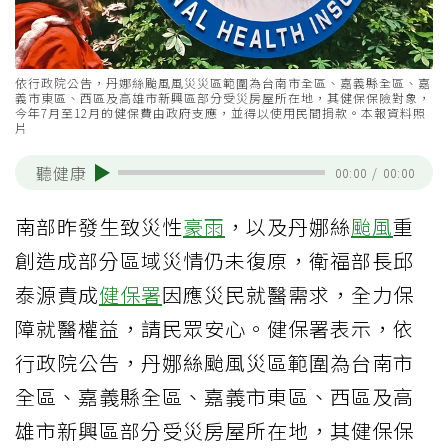
依行政院公告，丹娜絲颱風風災災區範圍為台南市全區、嘉義縣全區、嘉
義市東區、西區及高雄市新興區部分受災房屋所在地，其健保保險對象，
今年7月至12月的健保費由政府支應，並得以使用民間捐款。本報資料照
片
聽健康
00:00
/
00:00
南部昨發生致災性
豪雨
，以及丹娜絲
颱風
重
創造成部分區域災情仍未復原，衛福部長邱
泰源責成
健保署
因應災民就醫需求，全力保
障就醫權益，請民眾安心。健保署表示，依
行政院公告，丹娜絲颱風災區範圍為台南市
全區、嘉義縣全區、嘉義市東區、西區及高
雄市新興區部分受災房屋所在地，其健保保