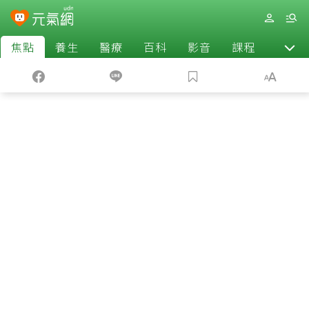
焦點
養生
醫療
百科
影音
課程
退休