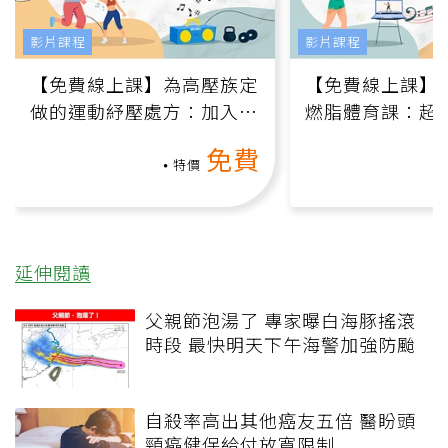
影片課程
影片課程
【免費線上課】為高壓族定
【免費線上課】
做的運動紓壓處方：加入行
燃脂體育課：超
動、增肌、互動元素，0基
氧」高壓族在家
免費
礎也能做！
負擔
特價
延伸閱讀
父親節泡湯了 專家曝白海豚搖滾
時段 最快明天下午海警加強防颱
自殺率高出其他癌友五倍 醫盼頭
頸癌健保給付放寬限制