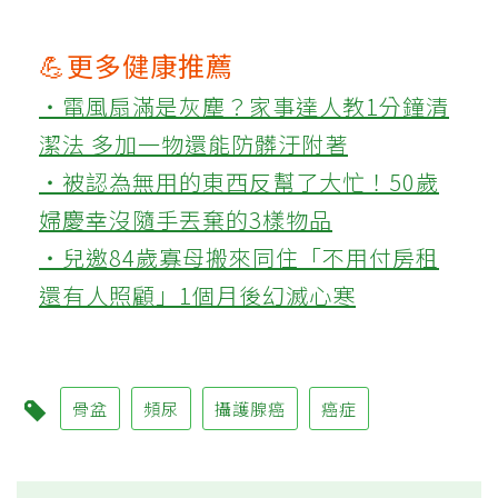
💪更多健康推薦
‧電風扇滿是灰塵？家事達人教1分鐘清
潔法 多加一物還能防髒汙附著
‧被認為無用的東西反幫了大忙！50歲
婦慶幸沒隨手丟棄的3樣物品
‧兒邀84歲寡母搬來同住「不用付房租
還有人照顧」1個月後幻滅心寒
骨盆
頻尿
攝護腺癌
癌症