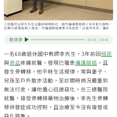
三總醫院泌尿外科主治醫師楊明昕說，國內攝護腺癌病人有年輕化趨勢，
近期50歲罹癌病人增加，而攝護腺癌通常沒有症狀。記者林琮恩／攝影
聽健康
00:00
/
00:00
一名68歲退休國中教師李先生，3年前因
頻尿
與
骨盆
疼痛就醫，發現已罹患
攝護腺癌
，且
發生骨轉移，他平時生活規律，常與妻子、
兒孫至戶外散步活動，至診間時病況嚴重到
無法行走，讓他擔心迅速惡化。在三總醫院
就醫，接受骨轉移藥物治療後，李先生骨轉
移併發症成功控制，且治療至今沒有復發或
惡化跡象。