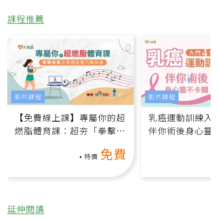
課程推薦
影片課程
影片課程
【免費線上課】專屬你的超
乳癌運動訓練入門
燃脂體育課：超夯「拳擊有
伴你術後身心靈
氧」高壓族在家釋放壓力無
上影音課）
免費
負擔
特價
延伸閱讀