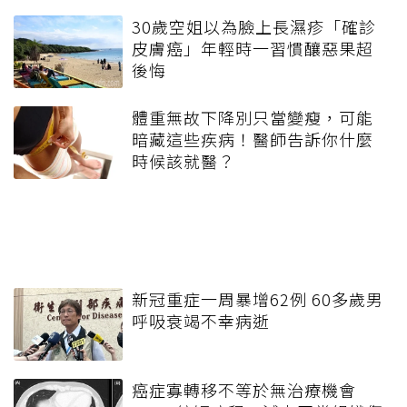
30歲空姐以為臉上長濕疹「確診
皮膚癌」年輕時一習慣釀惡果超
後悔
體重無故下降別只當變瘦，可能
暗藏這些疾病！醫師告訴你什麼
時候該就醫？
新冠重症一周暴增62例 60多歲男
呼吸衰竭不幸病逝
癌症寡轉移不等於無治療機會