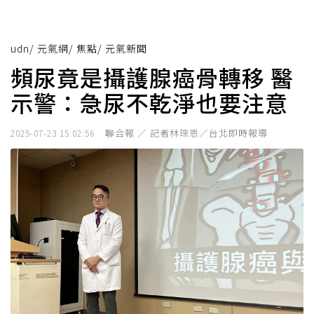
udn
/
元氣網
/
焦點
/
元氣新聞
頻尿竟是攝護腺癌骨轉移 醫
示警：急尿不乾淨也要注意
聯合報 ／ 記者林琮恩／台北即時報導
2025-07-23 15:02:56