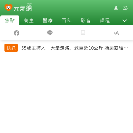
焦點
養生
醫療
百科
影音
課程
退休
55歲主持人「大量走路」減重近10公斤 她透露維持
快訊
十多年習慣心法