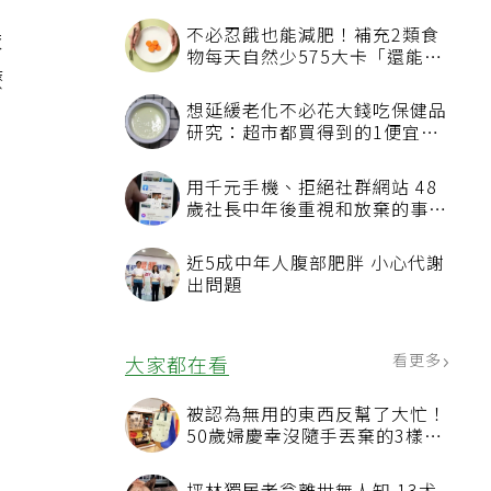
不必忍餓也能減肥！補充2類食
依
物每天自然少575大卡「還能吃
療
飽飽的」
想延緩老化不必花大錢吃保健品
研究：超市都買得到的1便宜食
品就可以
用千元手機、拒絕社群網站 48
歲社長中年後重視和放棄的事：
不為面子消費
近5成中年人腹部肥胖 小心代謝
出問題
看更多
大家都在看
被認為無用的東西反幫了大忙！
50歲婦慶幸沒隨手丟棄的3樣物
品