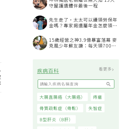
坪林獨居老翁離世無人知 13犬
守屋護遺體伴最後一程
先生走了，太太可以續領勞保年
金嗎？專家揭遺屬年金怎麼領，
看順位還要看資格
15歲經營之神3.9億暴富落幕 麥
克風少年蘇友謙：每天領700元
過日子
看更多
疾病百科
效
率
大腸直腸癌（大腸癌）
痔瘡
骨質疏鬆症（骨鬆）
失智症
B型肝炎（B肝）