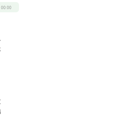
/
00:00
必
部
改
病