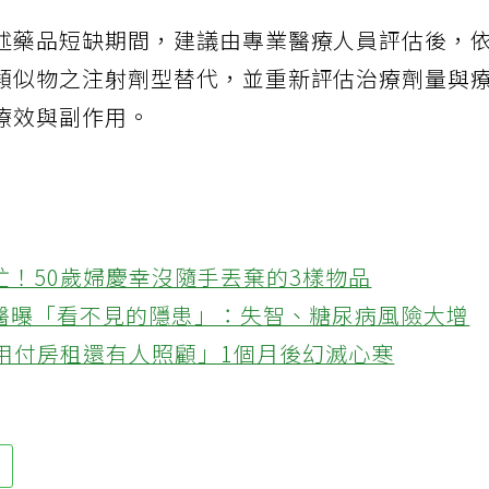
述藥品短缺期間，建議由專業醫療人員評估後，
類似物之注射劑型替代，並重新評估治療劑量與
療效與副作用。
忙！50歲婦慶幸沒隨手丟棄的3樣物品
醫曝「看不見的隱患」：失智、糖尿病風險大增
不用付房租還有人照顧」1個月後幻滅心寒
局