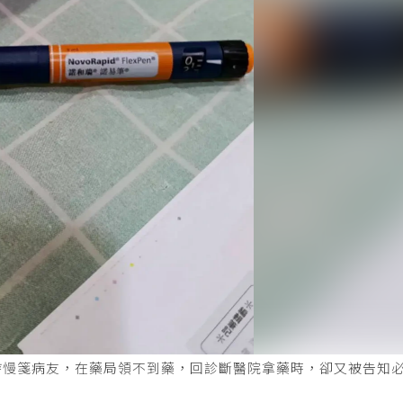
持慢箋病友，在藥局領不到藥，回診斷醫院拿藥時，卻又被告知