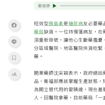
聽健康
短效型
胰島素
是
糖尿病
友必要藥
藥局
缺貨。一位持慢箋病友，在
須重新掛號，讓他心生斷藥擔憂
分區域醫院、地區醫院供貨吃緊
藥。
開業藥師沈采穎表示，政府總說
品，衛福部應該掌握生產狀態，
為開立替代用的愛胰達，現在基
人，回醫院拿藥，目前藥局「一