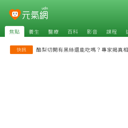
焦點
養生
醫療
百科
影音
課程
酪梨切開有黑絲還能吃嗎？專家揭真相
快訊