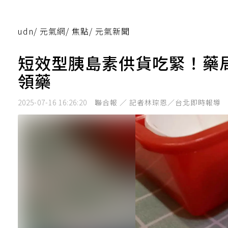
udn
/
元氣網
/
焦點
/
元氣新聞
短效型胰島素供貨吃緊！藥
領藥
2025-07-16 16:26:20
聯合報 ／ 記者林琮恩／台北即時報導