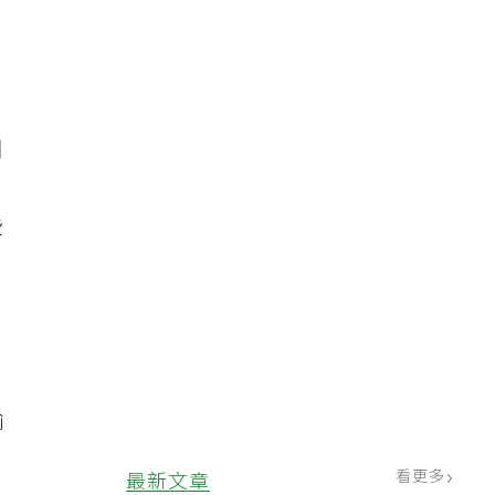
月
用
，
些
輸
看更多
最新文章