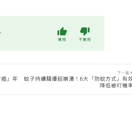
?
實用
不實用
下一篇
膚癌」年
蚊子持續騷擾超崩潰！6大「防蚊方式」有
降低被叮機