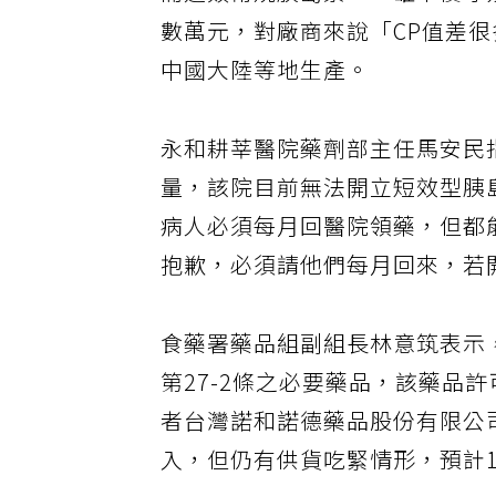
而這類常規胰島素，一罐市價才
數萬元，對廠商來說「CP值差
中國大陸等地生產。
永和耕莘醫院藥劑部主任馬安民
量，該院目前無法開立短效型胰
病人必須每月回醫院領藥，但都
抱歉，必須請他們每月回來，若
食藥署藥品組副組長林意筑表示，諾易
第27-2條之必要藥品，該藥品
者台灣諾和諾德藥品股份有限公
入，但仍有供貨吃緊情形，預計1