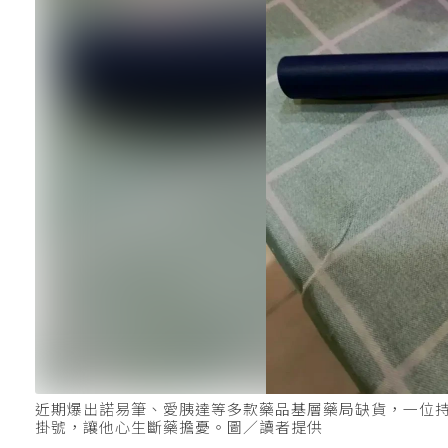
近期爆出諾易筆、愛胰達等多款藥品基層藥局缺貨，一位
掛號，讓他心生斷藥擔憂。圖／讀者提供