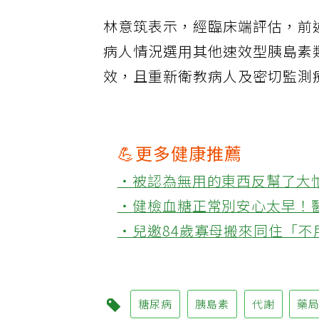
林意筑表示，經臨床端評估，前
病人情況選用其他速效型胰島素
效，且重新衛教病人及密切監測
💪更多健康推薦
‧被認為無用的東西反幫了大
‧健檢血糖正常別安心太早！
‧兒邀84歲寡母搬來同住「
糖尿病
胰島素
代謝
藥