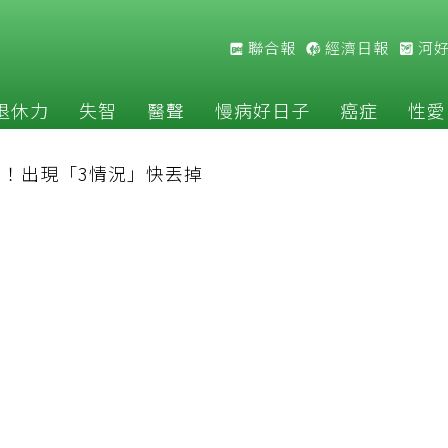
聯合報
經濟日報
河
退休力
失智
醫聲
慢病好日子
癌症
性愛
！出現「3情況」快丟掉