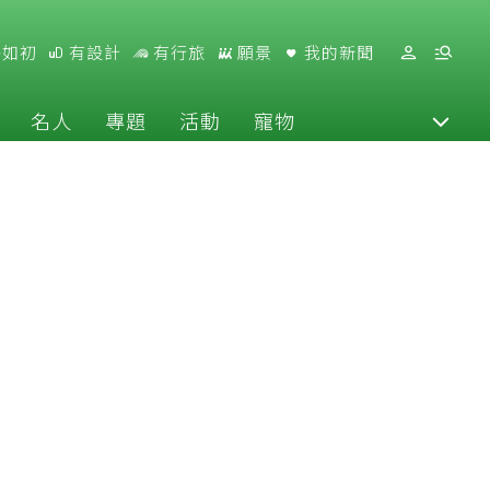
好如初
有設計
有行旅
願景
我的新聞
名人
專題
活動
寵物