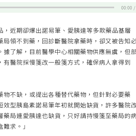
00:00
品，近期卻爆出諾易筆、愛胰達等多款藥品基層
藥局領不到藥，回診斷醫院拿藥時，卻又被告知
。據了解，目前醫學中心相關藥物供應無虞，但
，有醫院採慢箋改一般箋方式，確保病人拿得到
藥物不缺，或提出各種替代藥物，但針對必要藥
短效型胰島素諾易筆年初就開始缺貨，許多醫院
層藥局連愛胰達也缺貨，只好請持慢箋至藥局的
盒難求。」