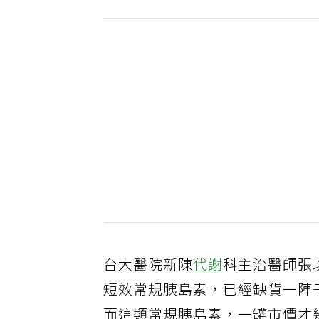
台大醫院新陳
代謝
科主治醫師張
短效常規胰島素，已經缺貨一陣