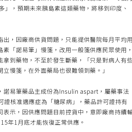
幾百元，比起可兼作減肥藥使用的腸泌素，每個
很多」，預期未來胰島素這類藥物，將移到印度、
指出，因廠商供貨問題，只能提供醫院每月平均
島素「諾易筆」慢箋，改用一般箋供應民眾使用
能拿到藥物，不至於發生斷藥，「只是對病人有
開立慢箋，在外面藥局也很難領到藥。」
筆藥品主成份為Insulin aspart，屬藥事法
許可證核准適應症為「糖尿病」，藥品許可證持有
司表示，因供應問題目前控貨中，意即廠商持續
15年1月底才能恢復正常供應。