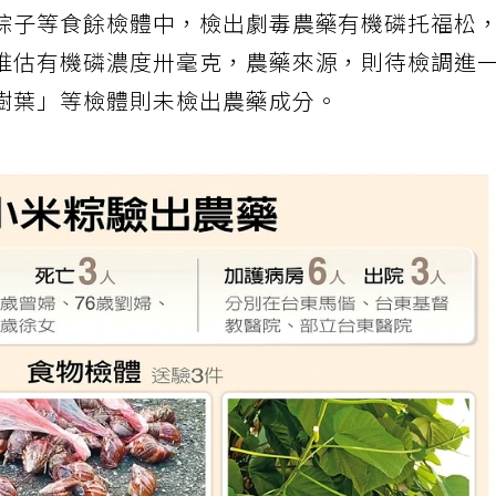
粽子等食餘檢體中，檢出劇毒農藥有機磷托福松
推估有機磷濃度卅毫克，農藥來源，則待檢調進
樹葉」等檢體則未檢出農藥成分。