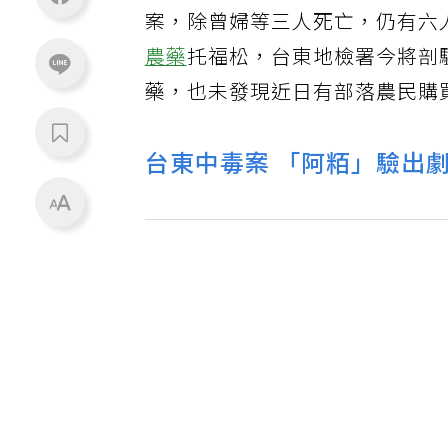
案，除曾婦等三人死亡，仍有六
農藥
托福松，台東地檢署今將剖
藥，也未發現近日有部落農民購
台東中毒案 「阿粨」驗出