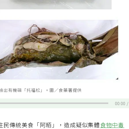
中檢出有機磷「托福松」。圖／食藥署提供
00:00
住民傳統美食「阿粨」，造成疑似集體
食物中毒