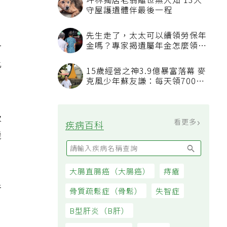
一
比
吸
機
行