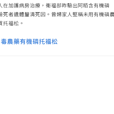
人在加護病房治療，衛福部昨驗出阿粨含有機磷
驗死者遺體釐清死因。曾婦家人堅稱未用有機磷
買托福松。
劇毒農藥有機磷托福松