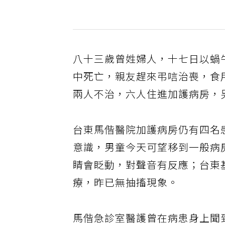
八十三歲曾姓婦人，十七日以蝸
中死亡，親友趕來弔唁治喪，食
兩人不治，六人住進加護病房，
台東馬偕醫院加護病房仍有四名
意識，男童今天可望移到一般病
睛會眨動，對聲音有反應；台東
療，昨已無抽搐現象。
馬偕急診室醫護曾在病患身上聞