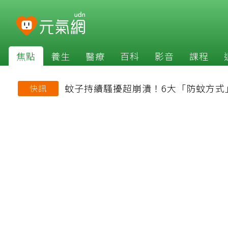
焦點
養生
醫療
百科
影音
課程
蚊子持續騷擾超崩潰！6大「防蚊方式
快訊