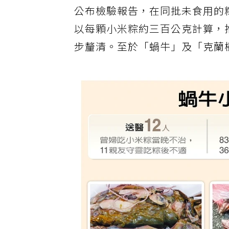
公布檢驗報告，在同批未食用的
以每顆小米粽約三百公克計算，
步釐清。至於「蝸牛」及「克蘭