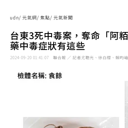
udn
/
元氣網
/
焦點
/
元氣新聞
台東3死中毒案，奪命「阿
藥中毒症狀有這些
2024-09-20 01:41:07
聯合報 ／ 記者尤聰光、徐白櫻、賴昀