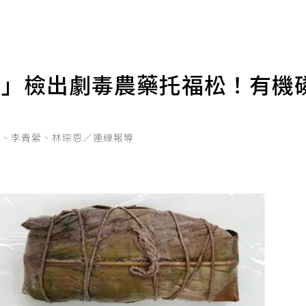
粨」檢出劇毒農藥托福松！有機
岫、李青縈、林琮恩／連線報導