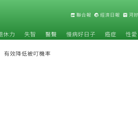
聯合報
經濟日報
河
退休力
失智
醫聲
慢病好日子
癌症
性愛
」有效降低被叮機率