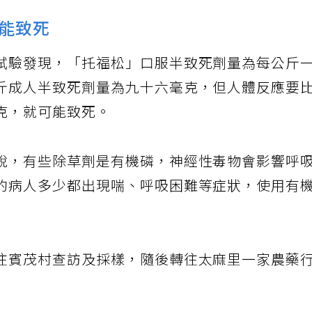
能致死
試驗發現，「托福松」口服半致死劑量為每公斤
斤成人半致死劑量為九十六毫克，但人體反應要
克，就可能致死。
說，有些除草劑是有機磷，神經性毒物會影響呼
的病人多少都出現喘、呼吸困難等症狀，使用有
往賓茂村查訪及採樣，隨後轉往太麻里一家農藥