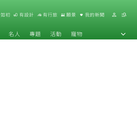
好如初
有設計
有行旅
願景
我的新聞
名人
專題
活動
寵物