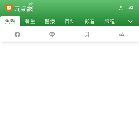
焦點
養生
醫療
百科
影音
課程
退休