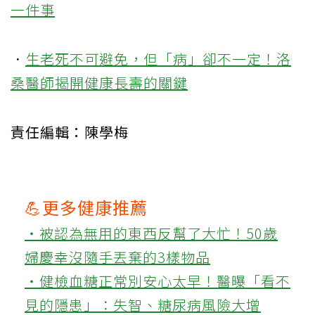
一件事
．
生老死不可避免，但「病」卻不一定！洛
桑醫師揭開健康長壽的關鍵
責任編輯：陳學梅
💪更多健康推薦
‧被認為無用的東西反幫了大忙！50歲
婦慶幸沒隨手丟棄的3樣物品
‧健檢血糖正常別安心太早！醫曝「看不
見的隱患」：失智、糖尿病風險大增