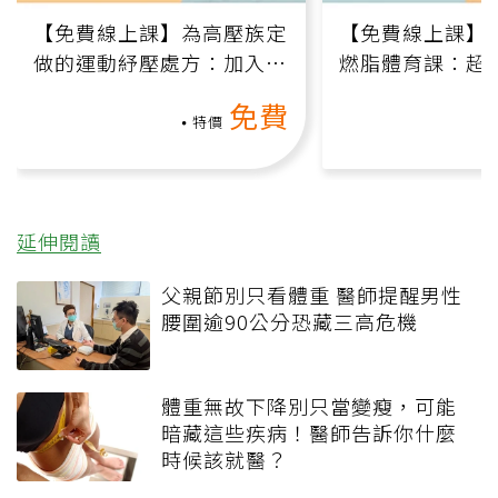
【免費線上課】為高壓族定
【免費線上課】
做的運動紓壓處方：加入行
燃脂體育課：超
動、增肌、互動元素，0基
氧」高壓族在家
免費
礎也能做！
負擔
特價
延伸閱讀
父親節別只看體重 醫師提醒男性
腰圍逾90公分恐藏三高危機
體重無故下降別只當變瘦，可能
暗藏這些疾病！醫師告訴你什麼
時候該就醫？