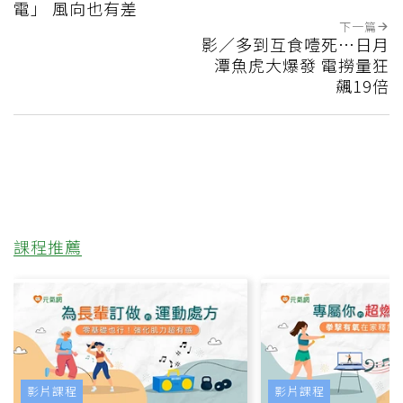
電」 風向也有差
下一篇
影／多到互食噎死…日月
潭魚虎大爆發 電撈量狂
飆19倍
課程推薦
影片課程
影片課程