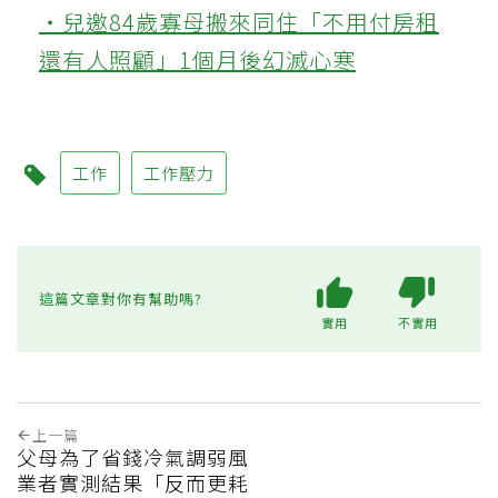
‧兒邀84歲寡母搬來同住「不用付房租
還有人照顧」1個月後幻滅心寒
工作
工作壓力
這篇文章對你有幫助嗎?
實用
不實用
上一篇
父母為了省錢冷氣調弱風
業者實測結果「反而更耗