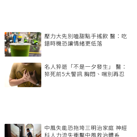
壓力大先別嗑甜點手搖飲 醫：吃
錯時機恐讓情緒更低落
名人猝逝「不是一夕發生」 醫：
猝死前5大警訊 胸悶、喘別再忍
中風失能恐拖垮三明治家庭 神經
科人力流失衝擊中風救治體系