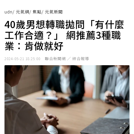
udn
/
元氣網
/
焦點
/
元氣新聞
40歲男想轉職拋問「有什麼
工作合適？」 網推薦3種職
業：肯做就好
聯合新聞網 ／ 綜合報導
2024-05-21 18:25:00