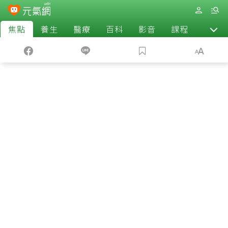
焦點
養生
醫療
百科
影音
課程
退休