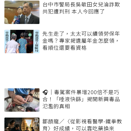
台中市警局長吳敬田女兒淪詐欺
共犯遭判刑 本人今回應了
先生走了，太太可以續領勞保年
金嗎？專家揭遺屬年金怎麼領，
看順位還要看資格
🎧｜毒駕案件暴增200倍不是巧
合！「唾液快篩」揭開新興毒品
氾濫的真相
鄒頡龍／〈從影視看醫學-鐵拳教
育〉好成績，可以靠吃藥換來