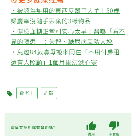
‧被認為無用的東西反幫了大忙！50歲
婦慶幸沒隨手丟棄的3樣物品
‧健檢血糖正常別安心太早！醫曝「看不
見的隱患」：失智、糖尿病風險大增
‧兒邀84歲寡母搬來同住「不用付房租
還有人照顧」1個月後幻滅心寒
敬老卡
詐騙
這篇文章對你有幫助嗎?
實用
不實用