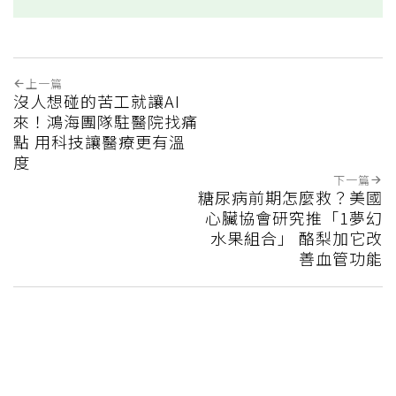
上一篇
沒人想碰的苦工就讓AI
來！鴻海團隊駐醫院找痛
點 用科技讓醫療更有溫
度
下一篇
糖尿病前期怎麼救？美國
心臟協會研究推「1夢幻
水果組合」 酪梨加它改
善血管功能