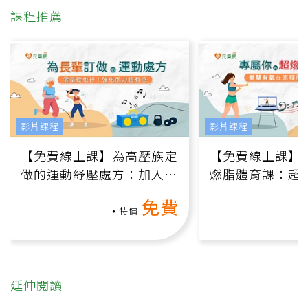
課程推薦
影片課程
影片課程
【免費線上課】為高壓族定
【免費線上課】
做的運動紓壓處方：加入行
燃脂體育課：超
動、增肌、互動元素，0基
氧」高壓族在家
免費
礎也能做！
負擔
特價
延伸閱讀