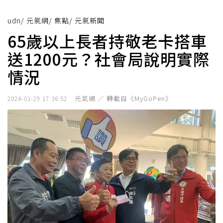
udn
/
元氣網
/
焦點
/
元氣新聞
65歲以上長者持敬老卡搭車
送1200元？社會局說明實際
情況
元氣網 ／ 轉載自《MyGoPen》
2024-01-29 17:36:52