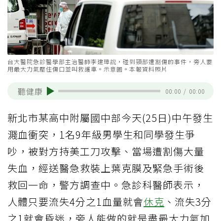
台大醫院急診醫學部主治醫師李建璋說，碰到頸部遭割傷的事件，旁人要
用最大力氣壓住傷口並叫救護車。示意圖。本報資料照片
聽健康
00:00
/
00:00
新北市某高中附屬國中部今天(25日)中午發生
濺血衝突，1名9年級男學生和同學發生爭
吵，被對方持美工刀攻擊、當場遭割傷大量
失血，經送醫急救裝上葉克膜及緊急手術後
救回一命，警方調查中。急診科醫師表示，
人體只要流失4分之1血量就會
休克
、流失3分
之1就會昏迷，旁人能做的就是盡最大力氣加