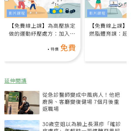
影片課程
影片課程
【免費線上課】為高壓族定
【免費線上課】
做的運動紓壓處方：加入行
燃脂體育課：超
動、增肌、互動元素，0基
氧」高壓族在家
免費
礎也能做！
負擔
特價
延伸閱讀
從急診醫師變成中風病人！他把
廚房、客廳變復健場 7個月後重
返職場
30歲空姐以為臉上長濕疹「確診
皮膚癌」年輕時一習慣釀惡果超