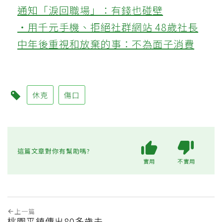
通知「淚回職場」：有錢也碰壁
‧用千元手機、拒絕社群網站 48歲社長
中年後重視和放棄的事：不為面子消費
休克
傷口
這篇文章對你有幫助嗎?
實用
不實用
上一篇
桃園平鎮傳出80多歲夫