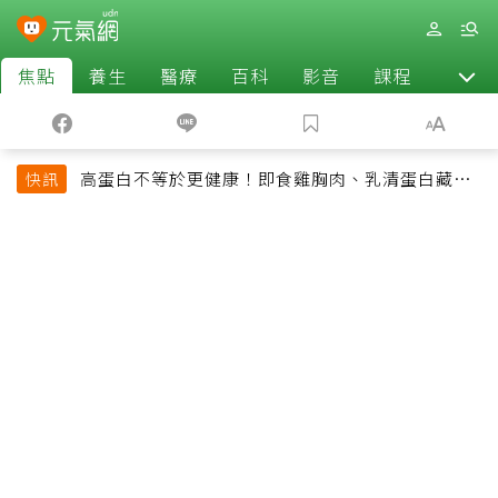
焦點
養生
醫療
百科
影音
課程
退休
高蛋白不等於更健康！即食雞胸肉、乳清蛋白藏陷
快訊
阱 醫提醒「這類人」尤其要小心