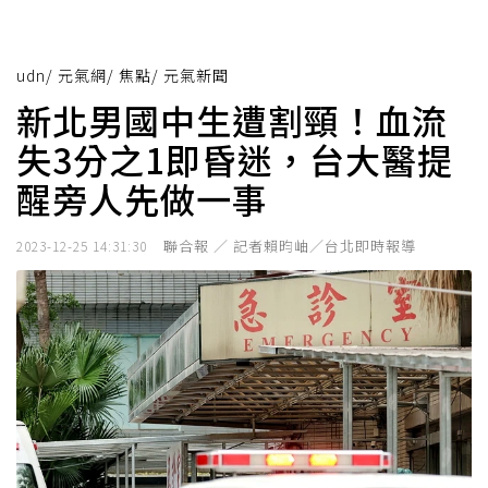
udn
/
元氣網
/
焦點
/
元氣新聞
新北男國中生遭割頸！血流
失3分之1即昏迷，台大醫提
醒旁人先做一事
聯合報 ／ 記者賴昀岫／台北即時報導
2023-12-25 14:31:30