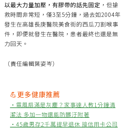
以最大力量加壓，有膠帶的話先固定
，但搶
救時間非常短，僅3至5分鐘，過去如2004年
發生在高雄長庚醫院美食街的西瓜刀割喉事
件，即便就發生在醫院，患者最終也還是無
力回天。
（責任編輯葉姿岑）
💪更多健康推薦
‧電風扇滿是灰塵？家事達人教1分鐘清
潔法 多加一物還能防髒汙附著
‧45歲男存2千萬提早退休 接信用卡公司