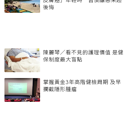
後悔
陳麗琴／看不見的護理價值 是健
保制度最大盲點
掌握黃金3年高階健檢周期 及早
攔截隱形腫瘤