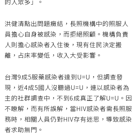
的人眾多」。
洪健清點出問題癥結，長照機構中的照服人
員擔心自身被感染，而拒絕照顧。機構負責
人則擔心感染者入住後，現有住民決定搬
離，占床率變低，收入大受影響。
台灣9成5服藥感染者達到U=U，但調查發
現，近4成5國人沒聽過U=U，連以感染者為
主的社群調查中，不到6成真正了解U=U。因
不瞭解，而有所誤解，當HIV感染者需長照服
務時，相關人員仍對HIV存有迷思，導致感染
者求助無門。