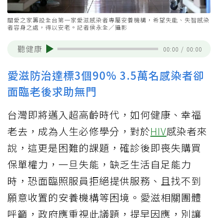
關愛之家籌設全台第一家愛滋感染者專屬安養機構，希望失能、失智感染
者容身之處，得以安老。記者侯永全／攝影
聽健康
00:00
/
00:00
愛滋防治達標3個90% 3.5萬名感染者卻
面臨老後求助無門
台灣即將邁入超高齡時代，如何健康、幸福
老去，成為人生必修學分，對於
HIV
感染者來
說，這更是困難的課題，確診後即喪失購買
保單權力，一旦失能，缺乏生活自足能力
時，恐面臨照服員拒絕提供服務、且找不到
願意收置的安養機構等困境。愛滋相關團體
呼籲，政府應重視此議題，提早因應，別讓