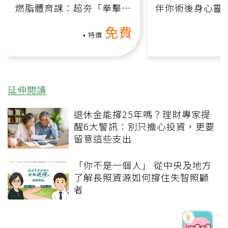
燃脂體育課：超夯「拳擊有
伴你術後身心靈
氧」高壓族在家釋放壓力無
上影音課）
免費
負擔
特價
延伸閱讀
退休金能撐25年嗎？理財專家提
醒6大警訊：別只擔心投資，更要
留意這些支出
「你不是一個人」 從中央及地方
了解長照資源如何撐住失智照顧
者