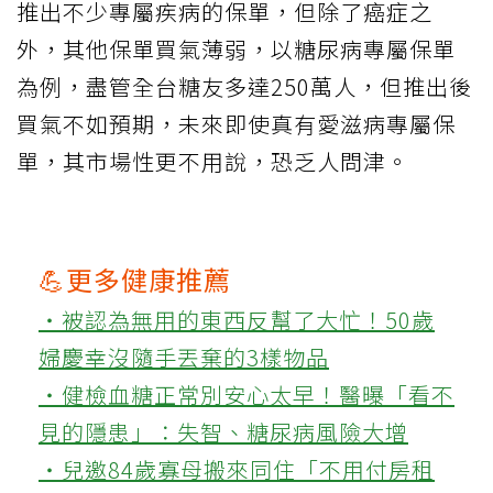
推出不少專屬疾病的保單，但除了癌症之
外，其他保單買氣薄弱，以糖尿病專屬保單
為例，盡管全台糖友多達250萬人，但推出後
買氣不如預期，未來即使真有愛滋病專屬保
單，其市場性更不用說，恐乏人問津。
💪更多健康推薦
‧被認為無用的東西反幫了大忙！50歲
婦慶幸沒隨手丟棄的3樣物品
‧健檢血糖正常別安心太早！醫曝「看不
見的隱患」：失智、糖尿病風險大增
‧兒邀84歲寡母搬來同住「不用付房租