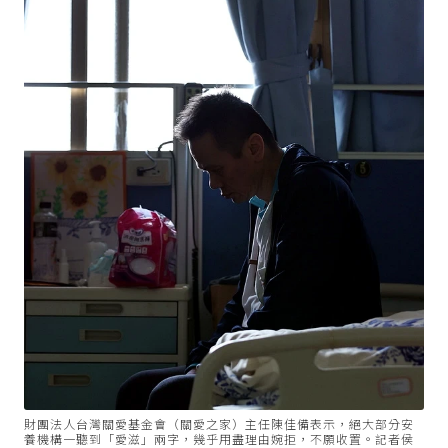
財團法人台灣關愛基金會（關愛之家）主任陳佳備表示，絕大部分安
養機構一聽到「愛滋」兩字，幾乎用盡理由婉拒，不願收置。記者侯