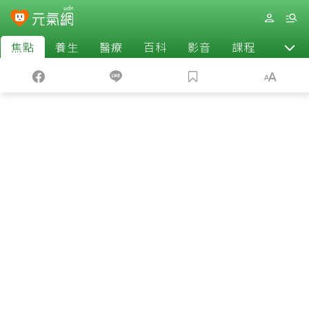
焦點
養生
醫療
百科
影音
課程
退休