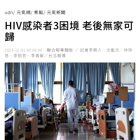
udn
/
元氣網
/
焦點
/
元氣新聞
HIV感染者3困境 老後無家可
歸
聯合報專輯版 ／ 記者李樹人、沈能元、林琮
2023-12-01 00:00:00
恩、李懿哲、李青縈／台北報導