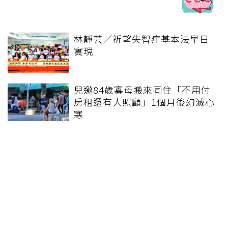
林靜芸／祈望失智症基本法早日
實現
兒邀84歲寡母搬來同住「不用付
房租還有人照顧」1個月後幻滅心
寒
中風失能恐拖垮三明治家庭 神經
科人力流失衝擊中風救治體系