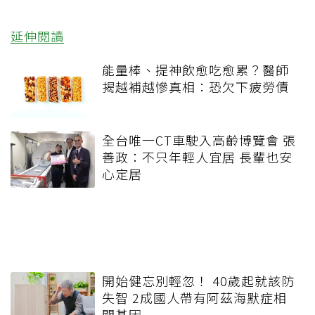
延伸閱讀
能量棒、提神飲愈吃愈累？醫師
揭越補越慘真相：恐欠下疲勞債
全台唯一CT車駛入高齡博覽會 張
善政：不只年輕人宜居 長輩也安
心定居
開始健忘別輕忽！ 40歲起就該防
失智 2成國人帶有阿茲海默症相
關基因