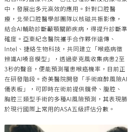
中，發展出多元高效的應用。針對口腔醫
療，北榮口腔醫學部團隊以核磁共振影像，
結合AI輔助診斷顳顎關節疾病，得提升診斷準
確度。亞東紀念醫院攜手合作夥伴遠傳、
Intel、捷絡生物科技，共同建立「喉癌病徵
辨識AI嗓音模型」，透過麥克風收集病患2至
3秒的聲音，便能預測罹患喉癌機率，目前正
在研發階段。奇美醫院開發「手術麻醉風險AI
儀表板」，可即時在術前提供髖骨、腹腔、
胸腔三類型手術的多種AI風險預測，其表現勝
於現行國際上常用的ASA五級評估分數。