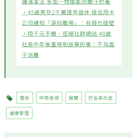
鐘清潔法 多加一物還能防髒汙附著
‧45歲男存2千萬提早退休 接信用卡
公司通知「淚回職場」：有錢也碰壁
‧用千元手機、拒絕社群網站 48歲
社長中年後重視和放棄的事：不為面
子消費
風險
呼吸衰竭
展覽
巴金森氏症
健康管理