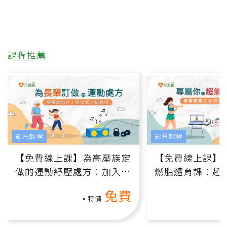
課程推薦
影片課程
影片課程
【免費線上課】為高壓族定
【免費線上課】
做的運動紓壓處方：加入行
燃脂體育課：超
動、增肌、互動元素，0基
氧」高壓族在家
免費
礎也能做！
負擔
特價