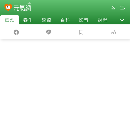
焦點
養生
醫療
百科
影音
課程
退休