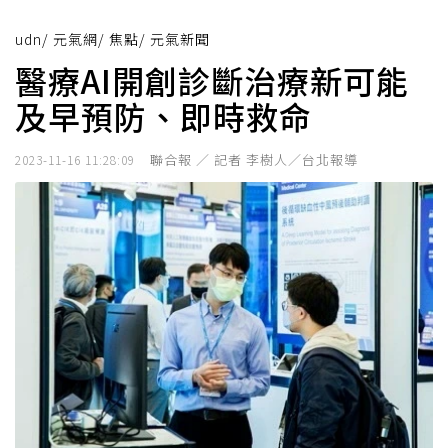
udn
/
元氣網
/
焦點
/
元氣新聞
醫療AI開創診斷治療新可能
及早預防、即時救命
聯合報 ／ 記者 李樹人／台北報導
2023-11-16 11:28:09