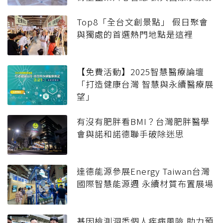
響力
Top8「全台文創景點」 假日聚會
與獨處的首選熱門地點是這裡
【免費活動】2025智慧醫療論壇
「打造健康台灣 智慧與永續醫療展
望」
有沒有肥胖看BMI？台灣肥胖醫學
會與諾和諾德聯手破除迷思
達德能源參展Energy Taiwan台灣
國際智慧能源週 永續材質布置展場
基因檢測洞悉個人疾病風險 助力預