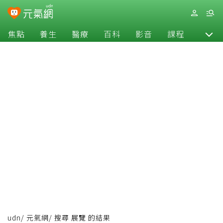
焦點
養生
醫療
百科
影音
課程
退休
udn
/
元氣網
/
搜尋 展覽 的結果