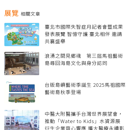
展覽
相關文章
臺北市國際失智症月記者會暨成果
發表展覽 智憶守護 臺北相伴 邀請
共襄盛舉
浪湧之間見鄉魂 第三屆馬祖藝術
島尋回海島文化與身分認同
台版島嶼藝術季誕生 2025馬祖國際
藝術島秋季登場
中醫大附醫攜手台灣世界展望會，
推動「Water to Kids」水資源展
衍生企業齊心響應 擴大醫療永續影