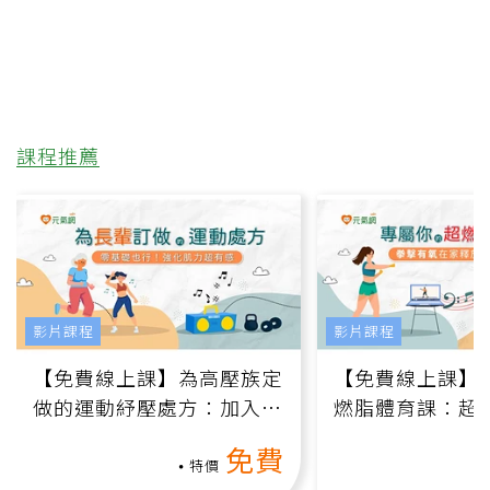
課程推薦
影片課程
影片課程
【免費線上課】為高壓族定
【免費線上課】
做的運動紓壓處方：加入行
燃脂體育課：超
動、增肌、互動元素，0基
氧」高壓族在家
免費
礎也能做！
負擔
特價