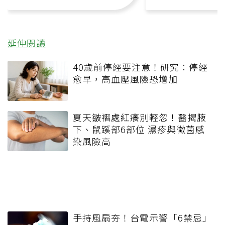
延伸閱讀
40歲前停經要注意！研究：停經
愈早，高血壓風險恐增加
夏天皺褶處紅癢別輕忽！醫揭腋
下、鼠蹊部6部位 濕疹與黴菌感
染風險高
手持風扇夯！台電示警「6禁忌」