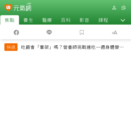
焦點
養生
醫療
百科
影音
課程
退休
吃飯會「暈碳」嗎？營養師挑戰連吃一週身體變化
快訊
揭控制血糖關鍵