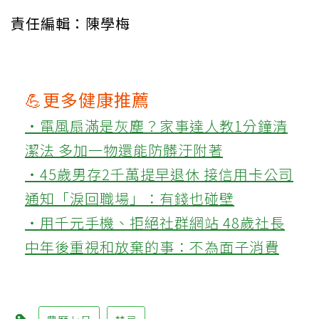
責任編輯：陳學梅
💪更多健康推薦
‧電風扇滿是灰塵？家事達人教1分鐘清
潔法 多加一物還能防髒汙附著
‧45歲男存2千萬提早退休 接信用卡公司
通知「淚回職場」：有錢也碰壁
‧用千元手機、拒絕社群網站 48歲社長
中年後重視和放棄的事：不為面子消費