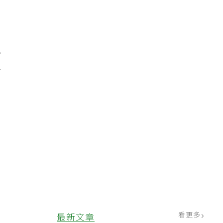
，
合
含
健
看更多
最新文章