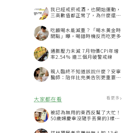
我已經戒菸戒酒，也開始運動，
三高數值都正常了，為什麼還不
能停藥？
吃飯喝水能減重？「喝水黃金時
間點」曝，喝錯時機反而吃更多
通膨壓力未減 7月物價CPI年增
率2.54% 連三個月破警戒線
、
親人臨終不知道該說什麼？安寧
醫師：陪伴比完美告別更重要，
心
4句話值得及早說出口
，
看更多
大家都在看
被認為無用的東西反幫了大忙！
50歲婦慶幸沒隨手丟棄的3樣物
品