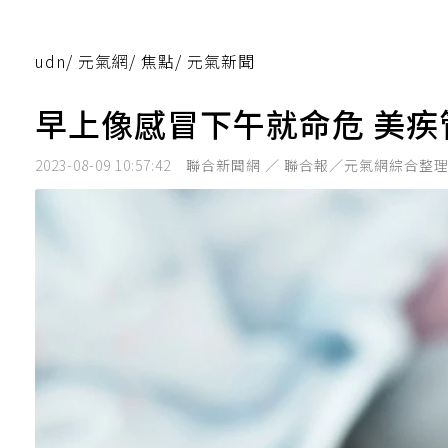
udn
/
元氣網
/
焦點
/
元氣新聞
早上像感冒下午就命危 美疾
2023-08-09 10:57:42
聯合新聞網 ／ 聯合報／元氣網綜合整