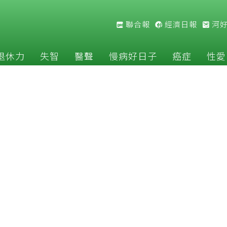
聯合報
經濟日報
河
退休力
失智
醫聲
慢病好日子
癌症
性愛