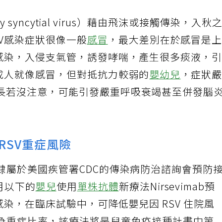
tory syncytial virus）藉由飛沫或接觸傳染，入秋
V感染症狀很像一般
感冒
，最大差別在於感冒是
道感染，入侵支氣管，誘發哮喘，產生很多痰液，
對成人就像感冒，但對抵抗力較弱的
嬰幼兒
，症狀
長若沒注意，可能引發嚴重呼吸衰竭甚至併發腦
RSV重症風險
隸屬於美國疾管署CDC的傳染病防治諮詢會預防
個月以下的
嬰兒
使用
單株抗體
新療法Nirsevimab預
感染，在臨床試驗中，可降低嬰兒因 RSV 住院風