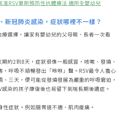
核准RSV單劑預防性抗體療法 適用全嬰幼兒
感、新冠肺炎感染，症狀哪裡不一樣？
、治療選擇，讓家有嬰幼兒的父母親、長者一次看
伏期約2到8天，症狀很像一般感冒，咳嗽、發燒
害，呼吸不順暢發出「咻咻」聲。RSV最令人擔
兩、三天，便可能從發燒發展為嚴重的呼吸窘迫
SV感染的孩子康復後也易留下氣喘長期後遺症。
身性症狀。例如腸胃道不適、肌肉痠痛。