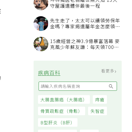
坪林獨居老翁離世無人知 13犬
守屋護遺體伴最後一程
院
先生走了，太太可以續領勞保年
金嗎？專家揭遺屬年金怎麼領，
看順位還要看資格
15歲經營之神3.9億暴富落幕 麥
克風少年蘇友謙：每天領700元
過日子
看更多
疾病百科
的
大腸直腸癌（大腸癌）
痔瘡
骨質疏鬆症（骨鬆）
失智症
B型肝炎（B肝）