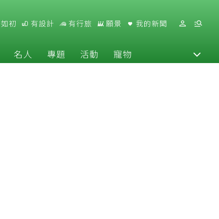
好如初
有設計
有行旅
願景
我的新聞
名人
專題
活動
寵物