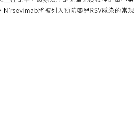
成急重症比率，該療法將是兒童免疫接種計畫中第
irsevimab將被列入預防嬰兒RSV感染的常規