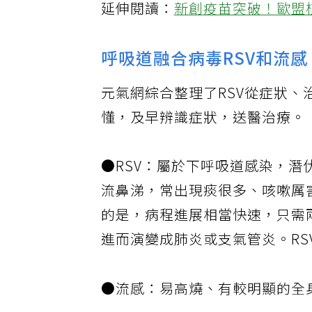
延伸閱讀：
新創疫苗突破！歐盟
呼吸道融合病毒RSV和流
元氣網綜合整理了RSV從症狀
懂，及早辨識症狀，送醫治療。
●RSV：屬於下呼吸道感染，潛
流鼻涕，常出現痰很多、咳嗽厲
的是，病程進展相當快速，只需
進而演變成肺炎或支氣管炎。R
●流感：易高燒、有較明顯的全