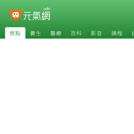
焦點
養生
醫療
百科
影音
課程