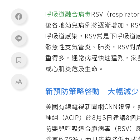
呼吸道融合病毒
RSV（respira
後各地幼兒病例將逐漸增加，RS
呼吸道感染，RSV常是下呼吸
發急性支氣管炎、肺炎，RSV
重得多，通常病程快速猛烈，家
或心肌炎危及生命。
新預防策略啓動 大幅減少
美國有線電視新聞網CNN報導，
種組（ACIP）於8月3日建議8
防嬰兒呼吸道合胞病毒（RSV）