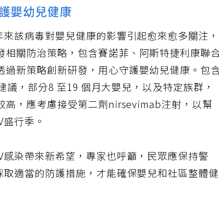
護嬰幼兒健康
近年來該病毒對嬰兒健康的影響引起愈來愈多關注
發相關防治策略，包含賽諾菲、阿斯特捷利康聯
透過新策略創新研發，用心守護嬰幼兒健康。包
建議，部分8 至19 個月大嬰兒，以及特定族群，
，應考慮接受第二劑nirsevimab注射，以幫
V盛行季。
SV感染帶來新希望，專家也呼籲，民眾應保持警
並採取適當的防護措施，才能確保嬰兒和社區整體