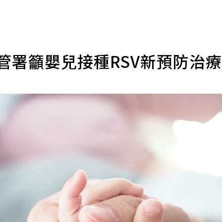
管署籲嬰兒接種RSV新預防治
理