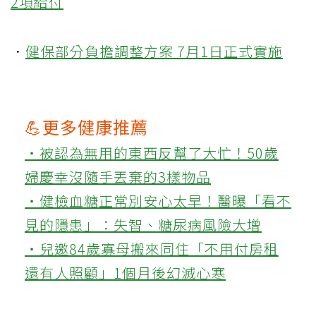
2項給付
．
健保部分負擔調整方案 7月1日正式實施
💪更多健康推薦
‧被認為無用的東西反幫了大忙！50歲
婦慶幸沒隨手丟棄的3樣物品
‧健檢血糖正常別安心太早！醫曝「看不
見的隱患」：失智、糖尿病風險大增
‧兒邀84歲寡母搬來同住「不用付房租
還有人照顧」1個月後幻滅心寒