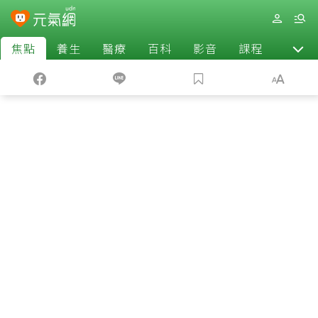
焦點
養生
醫療
百科
影音
課程
退休