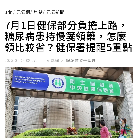
udn
/
元氣網
/
焦點
/
元氣新聞
7月1日健保部分負擔上路，
糖尿病患持慢箋領藥，怎麼
領比較省？健保署提醒5重點
元氣網 ／ 編輯葉姿岑整理
2023-07-04 08:27:00