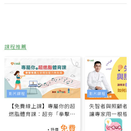
課程推薦
影片課程
影片課程
【免費線上課】專屬你的超
失智者與照顧者
燃脂體育課：超夯「拳擊有
讓專家用一根棍
氧」高壓族在家釋放壓力無
何逆轉退化大腦
免費
負擔
課）
特價