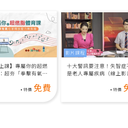
影片課程
上課】專屬你的超燃
十大警訊要注意！失智症
：超夯「拳擊有氧」
是老人專屬疾病（線上影
家釋放壓力無負擔
課）
免費
特價
特價