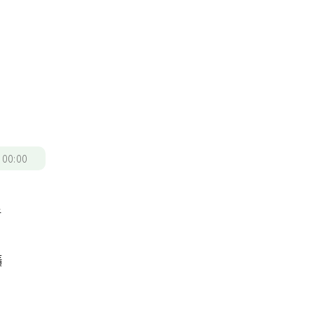
/
00:00
手
擴