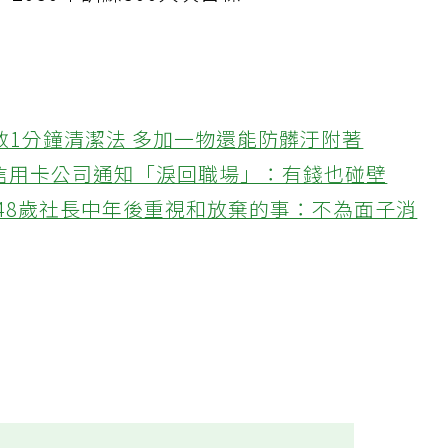
、2050年訓練500人次目標。
教1分鐘清潔法 多加一物還能防髒汙附著
接信用卡公司通知「淚回職場」：有錢也碰壁
48歲社長中年後重視和放棄的事：不為面子消