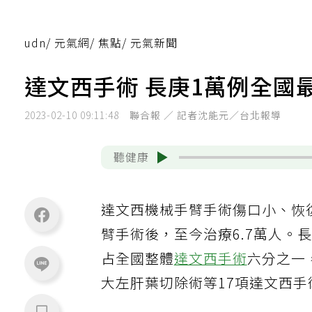
udn
/
元氣網
/
焦點
/
元氣新聞
達文西手術 長庚1萬例全國
2023-02-10 09:11:48
聯合報 ／ 記者沈能元／台北報導
聽健康
達文西機械手臂手術傷口小、恢
臂手術後，至今治療6.7萬人
占全國整體
達文西手術
六分之一
大左肝葉切除術等17項達文西手