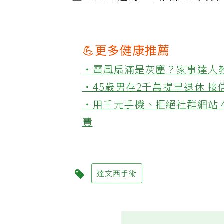
望2025年達到一年訓練250人次
💪更多健康推薦
‧電風扇滿是灰塵？家事達人
‧45歲男存2千萬提早退休 
‧用千元手機、拒絕社群網站 
費
達文西手術