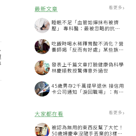
看更多
最新文章
睡眠不足「血管如擰抹布被擠
壓」 專科醫：最被忽略的抗老
方法
吃飯時喝水稀釋胃酸不消化？營
養師揭「反而有好處」某些族群
才要禁
運
停
發表上千篇文章打臉健康偽科學
？
林慶順教授驚傳意外過世
45歲男存2千萬提早退休 接信用
卡公司通知「淚回職場」：有錢
也碰壁
看更多
大家都在看
被認為無用的東西反幫了大忙！