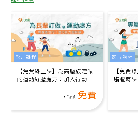
課程推薦
影片課程
影片課程
【免費線上課】為高壓族定做
【免費線
的運動紓壓處方：加入行動、
脂體育課
增肌、互動元素，0基礎也能
高壓族在
免費
做！
特價