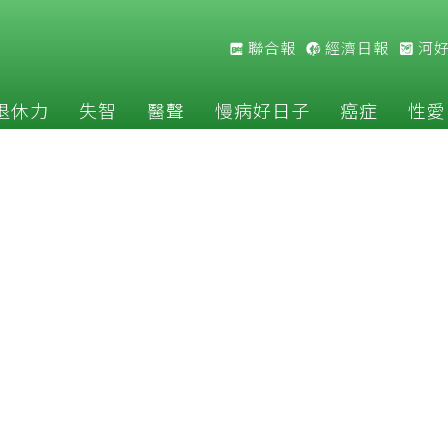
聯合報
經濟日報
河
退休力
失智
醫聲
慢病好日子
癌症
性愛