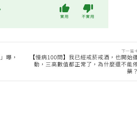
?
實用
不實用
下一篇
點」曝，
【慢病100問】我已經戒菸戒酒，也開始
動，三高數值都正常了，為什麼還不能
藥