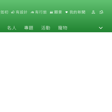
好如初
有設計
有行旅
願景
我的新聞
名人
專題
活動
寵物