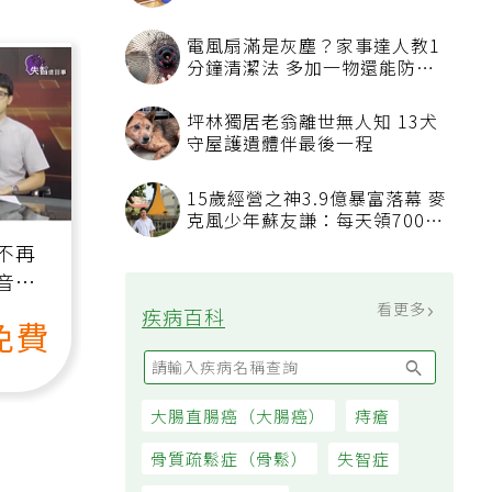
50歲婦慶幸沒隨手丟棄的3樣物
品
電風扇滿是灰塵？家事達人教1
分鐘清潔法 多加一物還能防髒
汙附著
坪林獨居老翁離世無人知 13犬
守屋護遺體伴最後一程
15歲經營之神3.9億暴富落幕 麥
克風少年蘇友謙：每天領700元
過日子
不再
音
看更多
疾病百科
免費
大腸直腸癌（大腸癌）
痔瘡
骨質疏鬆症（骨鬆）
失智症