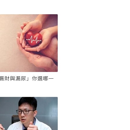
漏財與漏尿」你選哪一