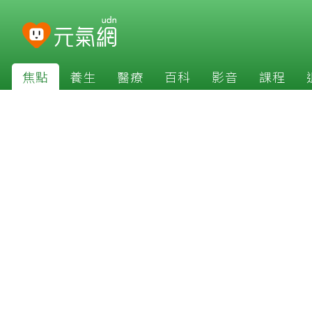
焦點
養生
醫療
百科
影音
課程