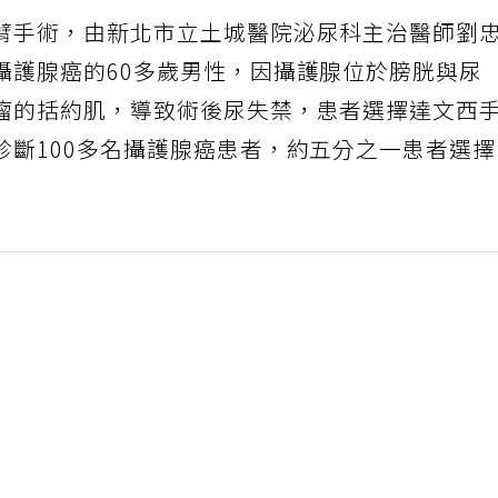
臂手術，由新北市立土城醫院泌尿科主治醫師劉
攝護腺癌的60多歲男性，因攝護腺位於膀胱與尿
瘤的括約肌，導致術後尿失禁，患者選擇達文西
診斷100多名攝護腺癌患者，約五分之一患者選