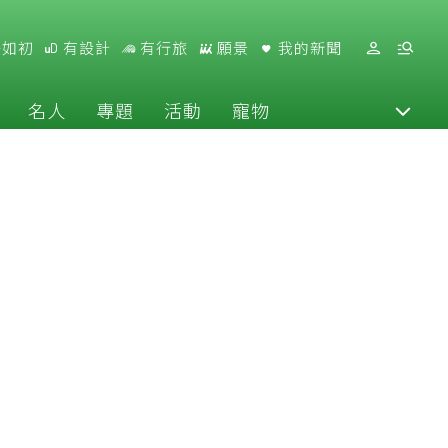
好如初
有設計
有行旅
願景
我的新聞
名人
專題
活動
寵物