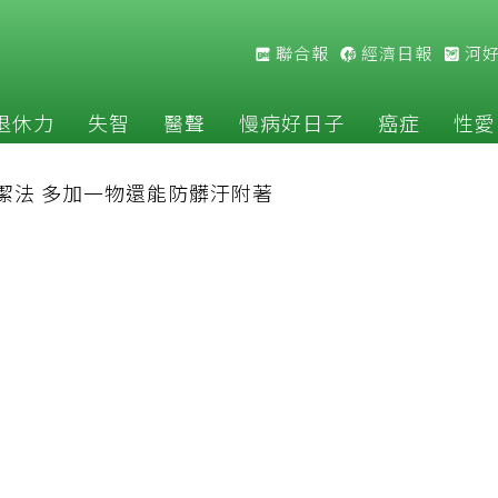
聯合報
經濟日報
河
退休力
失智
醫聲
慢病好日子
癌症
性愛
潔法 多加一物還能防髒汙附著