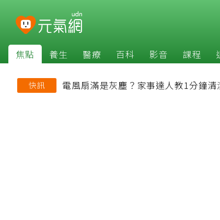
焦點
養生
醫療
百科
影音
課程
電風扇滿是灰塵？家事達人教1分鐘清
快訊