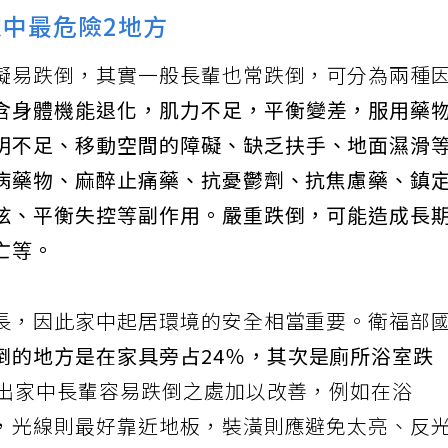
家中最危險2地方
礙易跌倒，其實一般長輩也常跌倒，可分為兩種
含身體機能退化，肌力不足，平衡變差，服用藥
明不足、移動空間的障礙、缺乏扶手、地面濕滑
病藥物、麻醉止痛藥、抗憂鬱劑、抗焦慮藥、鎮
眩、平衡失控等副作用。嚴重跌倒，可能造成長
亡等。
長，因此家中起居環境的安全相當重要。衛福部
倒的地方是在家具旁占24％，其次是廁所浴室跌
出家中長輩容易跌倒之處加以改善，例如在浴
，光線則最好靠近地板，裝潢則應避免太亮、反