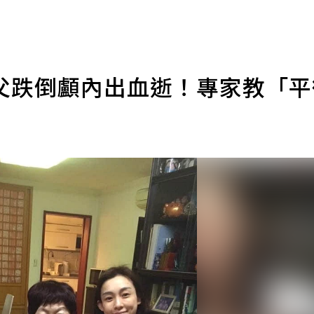
父跌倒顱內出血逝！專家教「