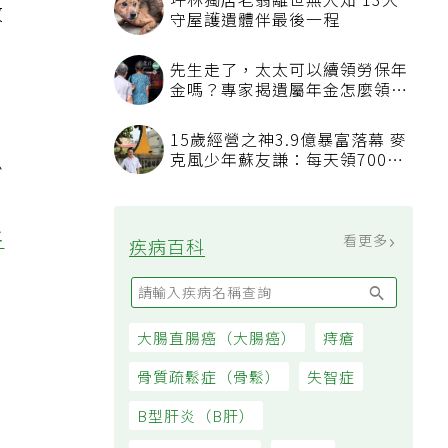
放
少
平