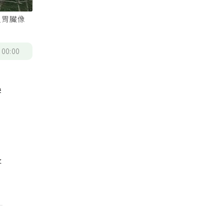
人胃臟像
/
00:00
誤
長