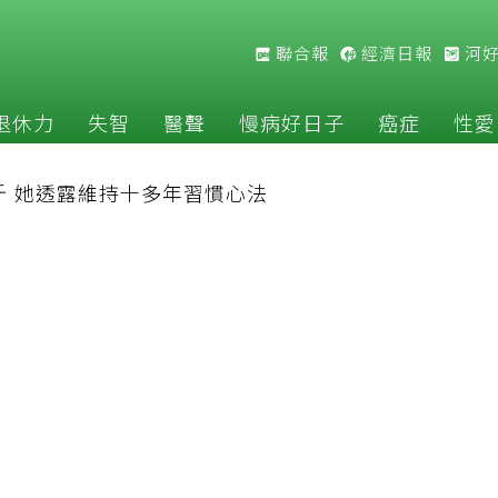
聯合報
經濟日報
河
退休力
失智
醫聲
慢病好日子
癌症
性愛
斤 她透露維持十多年習慣心法