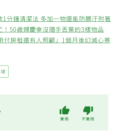
教1分鐘清潔法 多加一物還能防髒汙附著
忙！50歲婦慶幸沒隨手丟棄的3樣物品
不用付房租還有人照顧」1個月後幻滅心寒
衰竭
?
實用
不實用