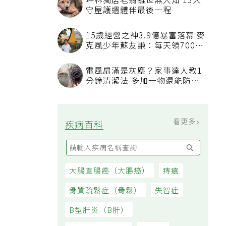
坪林獨居老翁離世無人知 13犬
守屋護遺體伴最後一程
15歲經營之神3.9億暴富落幕 麥
克風少年蘇友謙：每天領700元
過日子
電風扇滿是灰塵？家事達人教1
分鐘清潔法 多加一物還能防髒
汙附著
看更多
疾病百科
大腸直腸癌（大腸癌）
痔瘡
骨質疏鬆症（骨鬆）
失智症
B型肝炎（B肝）