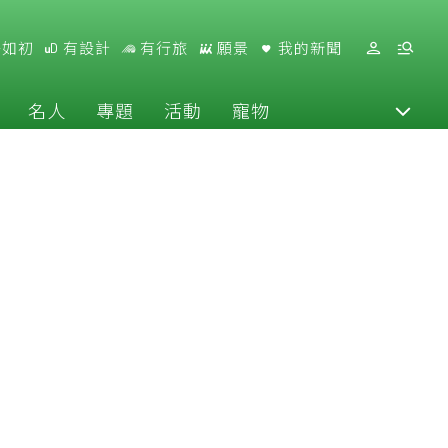
好如初
有設計
有行旅
願景
我的新聞
名人
專題
活動
寵物