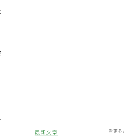
及
時
深
知
也
看更多
最新文章