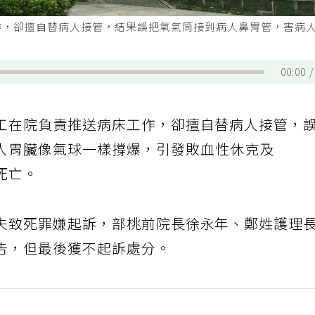
作，卻擅自替病人接管，結果誤把氧氣筒接到病人鼻胃管，害病
00:00
工在院負責推送病床工作，卻擅自替病人接管，
人胃臟像氣球一樣撐爆，引發敗血性休克及
死亡。
失致死罪嫌起訴，部桃前院長徐永年、鄭姓護理
告，但最後獲不起訴處分。