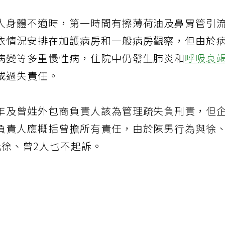
人身體不適時，第一時間有擦薄荷油及鼻胃管引
依情況安排在加護病房和一般病房觀察，但由於
病變等多重慢性病，住院中仍發生肺炎和
呼吸衰
或過失責任。
年及曾姓外包商負責人該為管理疏失負刑責，但
負責人應概括曾擔所有責任，由於陳男行為與徐
此徐、曾2人也不起訴。