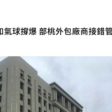
如氣球撐爆 部桃外包廠商接錯