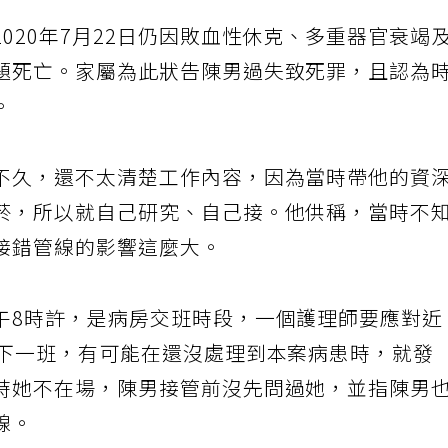
020年7月22日仍因敗血性休克、多重器官衰竭
題死亡。家屬為此狀告陳男過失致死罪，且認為
。
不久，還不太清楚工作內容，因為當時帶他的資
菸，所以就自己研究、自己接。他供稱，當時不
接錯管線的影響這麼大。
午8時許，是病房交班時段，一個護理師要應對近
給下一班，有可能在還沒處理到本案病患時，就發
時她不在場，陳男接管前沒先問過她，並指陳男
線。