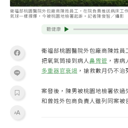
衛福部桃園醫院外包廠商陳姓員工，在院負責推送病床工
氣球一樣撐爆，今被桃園地檢署起訴。記者陳俊智／攝影
聽健康
衛福部桃園醫院外包廠商陳姓員
把氧氣筒接到病人
鼻胃管
，害病
多重器官衰竭
，搶救數月仍不治
案發後，陳男被桃園地檢署依過
和曾姓外包商負責人雖列同案被