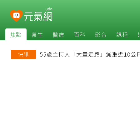
焦點
養生
醫療
百科
影音
課程
55歲主持人「大量走路」減重近10公
快訊