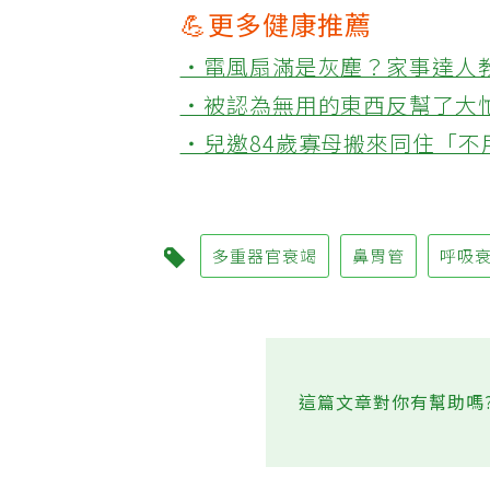
💪更多健康推薦
‧電風扇滿是灰塵？家事達人
‧被認為無用的東西反幫了大
‧兒邀84歲寡母搬來同住「
多重器官衰竭
鼻胃管
呼吸
這篇文章對你有幫助嗎