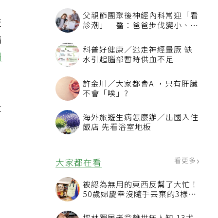
父親節團聚後神經內科常迎「看
流
診潮」 醫：爸爸步伐變小、站
不起來別只當老化
病
科普好健康／迷走神經暈厥 缺
竭
水引起腦部暫時供血不足
許金川／大家都會AI，只有肝臟
不會「唉」?
企
海外旅遊生病怎麼辦／出國入住
、
飯店 先看浴室地板
看更多
大家都在看
被認為無用的東西反幫了大忙！
50歲婦慶幸沒隨手丟棄的3樣物
品