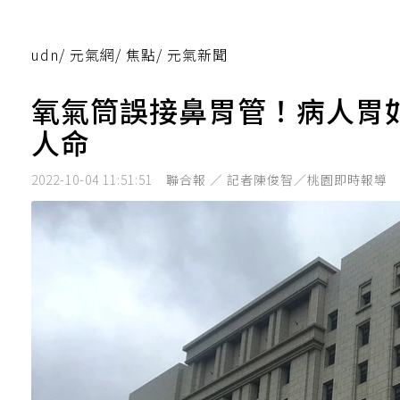
udn
/
元氣網
/
焦點
/
元氣新聞
氧氣筒誤接鼻胃管！病人胃
人命
2022-10-04 11:51:51
聯合報 ／ 記者陳俊智／桃園即時報導