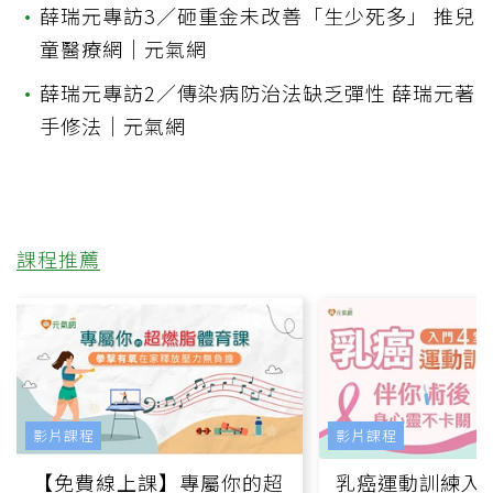
•
薛瑞元專訪3／砸重金未改善「生少死多」 推兒
童醫療網｜元氣網
•
薛瑞元專訪2／傳染病防治法缺乏彈性 薛瑞元著
手修法｜元氣網
課程推薦
影片課程
影片課程
【免費線上課】專屬你的超
乳癌運動訓練入門