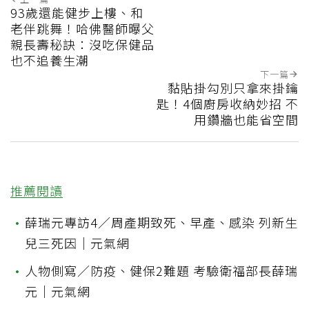
93歲還能健步上樓、和
老伴跳舞！哈佛醫師曝父
親長壽秘訣：沒吃保健品
也不追養生潮
下一篇
黏貼掛勾別只拿來掛鑰
匙！4個廚房收納妙招 不
用鑽牆也能省空間
推薦閱讀
•
薛瑞元專訪4／周產期致死、早產、感染 列新生
兒三死因｜元氣網
•
人物側寫／防疫、健保2難題 考驗衛福部長薛瑞
元｜元氣網