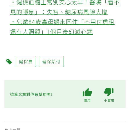
‧健檢血糖正常別安心太早！醫曝「看不
見的隱患」：失智、糖尿病風險大增
‧兒邀84歲寡母搬來同住「不用付房租
還有人照顧」1個月後幻滅心寒
健保費
健保給付
這篇文章對你有幫助嗎?
實用
不實用
上一篇