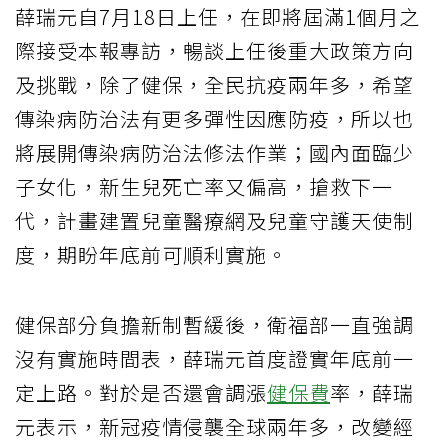
薛瑞元自7月18日上任，在即將屆滿1個月之
際接受本報專訪，暢談上任後重大政策方向
及挑戰，除了健保，全民抗疫兩年多，希望
傳染病防治法有更多彈性因應防疫，所以也
將展開傳染病防治法修法作業；國內面臨少
子女化，新生兒死亡率又偏高，搶救下一
代，計畫建置兒童醫療網及兒童守護天使制
度，期盼年底前可順利實施。
健保部分負擔新制暫緩後，衛福部一直強調
沒有實施時間表，薛瑞元首度證實年底前一
定上路。對於是否還會調漲
健保費
率，薛瑞
元表示，新冠疫情侵襲全球兩年多，改變經