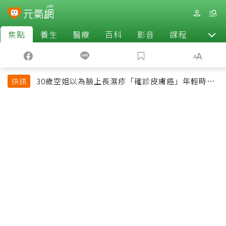
焦點
養生
醫療
百科
影音
課程
退休
30歲空姐以為臉上長濕疹「確診皮膚癌」年輕時一
快訊
習慣釀惡果超後悔