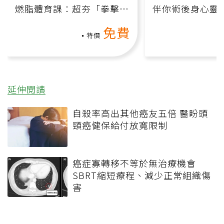
燃脂體育課：超夯「拳擊有
伴你術後身心靈
氧」高壓族在家釋放壓力無
上影音課）
免費
負擔
特價
延伸閱讀
自殺率高出其他癌友五倍 醫盼頭
頸癌健保給付放寬限制
癌症寡轉移不等於無治療機會
SBRT縮短療程、減少正常組織傷
害