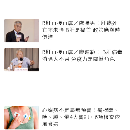
B肝再接再厲／盧勝男：肝癌死
亡率未降 B肝是禍首 政策應與時
俱進
B肝再接再厲／廖運範： B肝病毒
消除大不易 免疫力是關鍵角色
心臟病不是毫無預警！醫揭悶、
喘、腫、暈4大警訊，6項檢查依
風險選