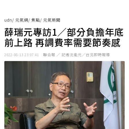
udn
/
元氣網
/
焦點
/
元氣新聞
薛瑞元專訪1／部分負擔年底
前上路 再調費率需要節奏感
聯合報 ／ 記者沈能元／台北即時報導
2022-08-13 23:07:41