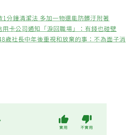
教1分鐘清潔法 多加一物還能防髒汙附著
接信用卡公司通知「淚回職場」：有錢也碰壁
48歲社長中年後重視和放棄的事：不為面子消
?
實用
不實用