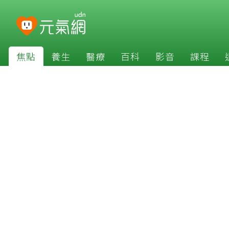
焦點
養生
醫療
百科
影音
課程