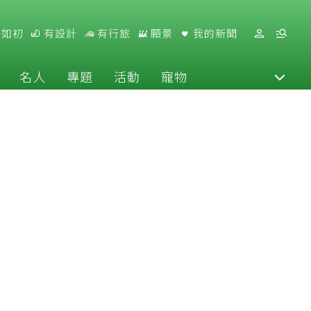
好如初
有設計
有行旅
願景
我的新聞
名人
專題
活動
寵物