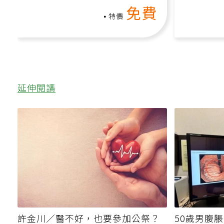
增肌、互動元素，0基礎也能
高壓族在
免費
做！
特價
延伸閱讀