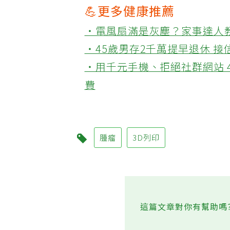
💪更多健康推薦
‧電風扇滿是灰塵？家事達人
‧45歲男存2千萬提早退休 
‧用千元手機、拒絕社群網站 
費
腫瘤
3D列印
這篇文章對你有幫助嗎