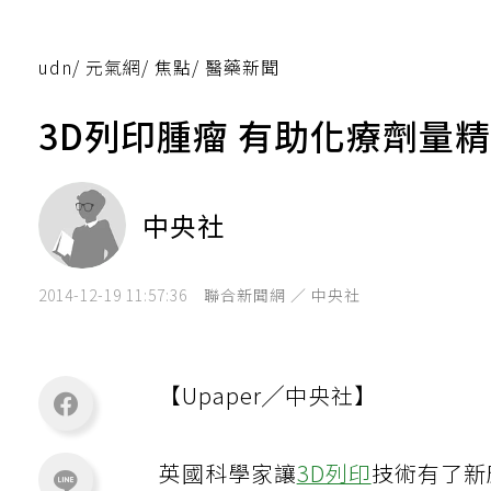
udn
/
元氣網
/
焦點
/
醫藥新聞
3D列印腫瘤 有助化療劑量
中央社
2014-12-19 11:57:36
聯合新聞網 ／ 中央社
【Upaper╱中央社】
英國科學家讓
3D列印
技術有了新