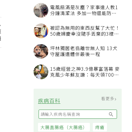
電風扇滿是灰塵？家事達人教1
分鐘清潔法 多加一物還能防髒
汙附著
被認為無用的東西反幫了大忙！
應
50歲婦慶幸沒隨手丟棄的3樣物
通
品
坪林獨居老翁離世無人知 13犬
守屋護遺體伴最後一程
15歲經營之神3.9億暴富落幕 麥
克風少年蘇友謙：每天領700元
過日子
看更多
疾病百科
大腸直腸癌（大腸癌）
痔瘡