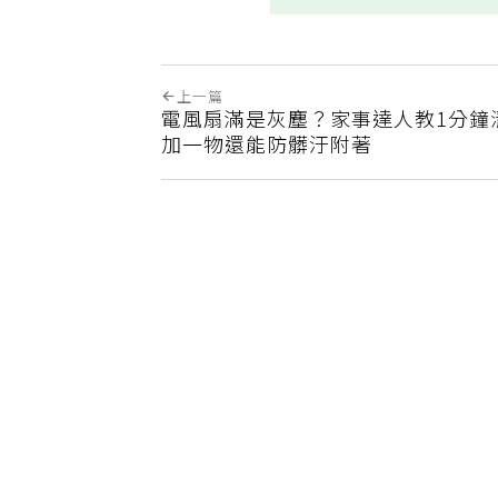
上一篇
電風扇滿是灰塵？家事達人教1分鐘
加一物還能防髒汙附著