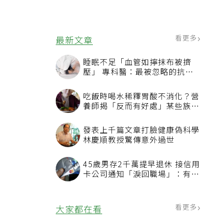
看更多
最新文章
睡眠不足「血管如擰抹布被擠
壓」 專科醫：最被忽略的抗老
方法
吃飯時喝水稀釋胃酸不消化？營
養師揭「反而有好處」某些族群
才要禁
發表上千篇文章打臉健康偽科學
林慶順教授驚傳意外過世
45歲男存2千萬提早退休 接信用
卡公司通知「淚回職場」：有錢
也碰壁
看更多
大家都在看