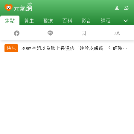
焦點
養生
醫療
百科
影音
課程
退休
30歲空姐以為臉上長濕疹「確診皮膚癌」年輕時一
快訊
習慣釀惡果超後悔