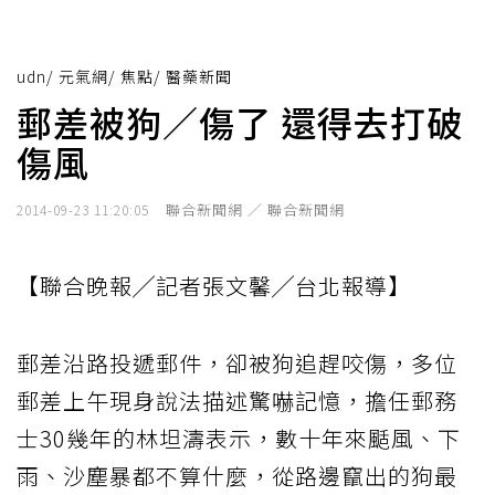
udn
/
元氣網
/
焦點
/
醫藥新聞
郵差被狗／傷了 還得去打破
傷風
聯合新聞網 ／ 聯合新聞網
2014-09-23 11:20:05
【聯合晚報╱記者張文馨╱台北報導】
郵差沿路投遞郵件，卻被狗追趕咬傷，多位
郵差上午現身說法描述驚嚇記憶，擔任郵務
士30幾年的林坦濤表示，數十年來颳風、下
雨、沙塵暴都不算什麼，從路邊竄出的狗最