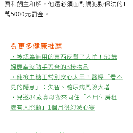
費和飼主和解，他還必須面對觸犯動保法的1
萬5000元罰金。
💪更多健康推薦
‧被認為無用的東西反幫了大忙！50歲
婦慶幸沒隨手丟棄的3樣物品
‧健檢血糖正常別安心太早！醫曝「看不
見的隱患」：失智、糖尿病風險大增
‧兒邀84歲寡母搬來同住「不用付房租
還有人照顧」1個月後幻滅心寒