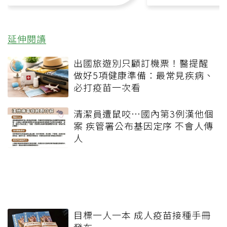
延伸閱讀
出國旅遊別只顧訂機票！醫提醒
做好5項健康準備：最常見疾病、
必打疫苗一次看
清潔員遭鼠咬…國內第3例漢他個
案 疾管署公布基因定序 不會人傳
人
目標一人一本 成人疫苗接種手冊