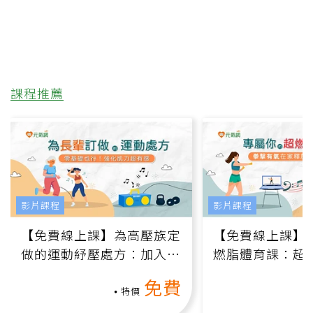
課程推薦
影片課程
影片課程
【免費線上課】為高壓族定
【免費線上課】
做的運動紓壓處方：加入行
燃脂體育課：超
動、增肌、互動元素，0基
氧」高壓族在家
免費
礎也能做！
負擔
特價