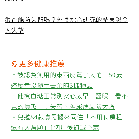
銀杏能防失智嗎？外國綜合研究的結果恐令
人失望
💪更多健康推薦
‧被認為無用的東西反幫了大忙！50歲
婦慶幸沒隨手丟棄的3樣物品
‧健檢血糖正常別安心太早！醫曝「看不
見的隱患」：失智、糖尿病風險大增
‧兒邀84歲寡母搬來同住「不用付房租
還有人照顧」1個月後幻滅心寒