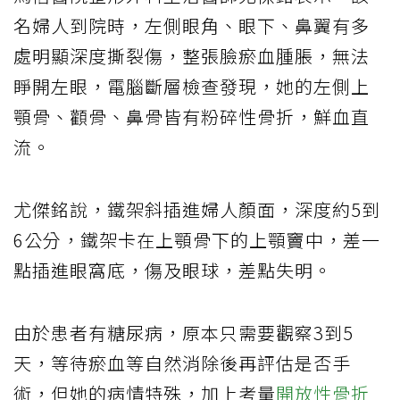
名婦人到院時，左側眼角、眼下、鼻翼有多
處明顯深度撕裂傷，整張臉瘀血腫脹，無法
睜開左眼，電腦斷層檢查發現，她的左側上
顎骨、顴骨、鼻骨皆有粉碎性骨折，鮮血直
流。
尤傑銘說，鐵架斜插進婦人顏面，深度約5到
6公分，鐵架卡在上顎骨下的上顎竇中，差一
點插進眼窩底，傷及眼球，差點失明。
由於患者有糖尿病，原本只需要觀察3到5
天，等待瘀血等自然消除後再評估是否手
術，但她的病情特殊，加上考量
開放性骨折