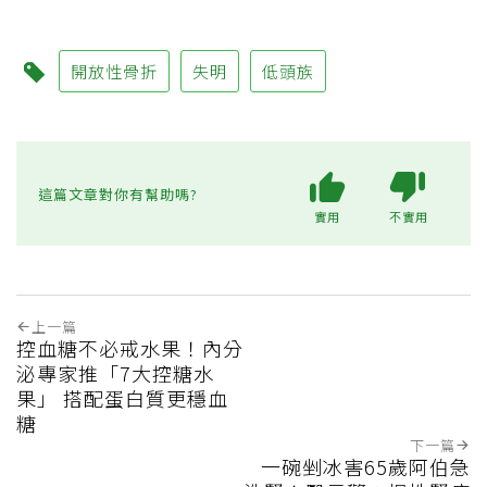
開放性骨折
失明
低頭族
這篇文章對你有幫助嗎?
實用
不實用
上一篇
控血糖不必戒水果！內分
泌專家推「7大控糖水
果」 搭配蛋白質更穩血
糖
下一篇
一碗剉冰害65歲阿伯急