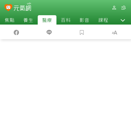
焦點
養生
醫療
百科
影音
課程
退休