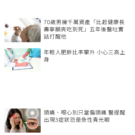
70歲男擁千萬資產「比起健康長
壽寧願爽吃到死」五年後醫吐實
話打醒他
年輕人肥胖比率攀升 小心三高上
身
頭痛、噁心別只當偏頭痛 醫提醒
出現3症狀恐是急性青光眼