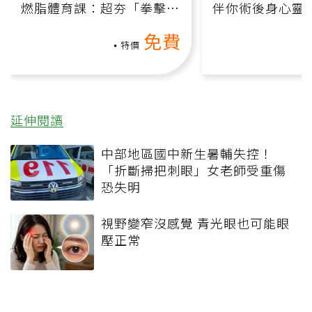
燃脂體育課：超夯「拳擊有
伴你術後身心靈
氧」高壓族在家釋放壓力無
上影音課）
免費
負擔
特價
延伸閱讀
中部地區國中新生暑輔失控！
「折斷掃把刺眼」女老師受重傷
恐失明
視野變窄沒感覺 青光眼也可能眼
壓正常