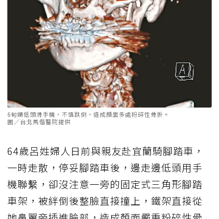
6旬婦低頭滑手機，不慎跌倒，造成顏面多處粉碎性骨折。
圖／台北馬偕醫院提供
64歲呂姓婦人日前與親友赴宜蘭騎腳踏車，
一時走散，停妥腳踏車後，邊走邊低頭用手
機聯繫，卻沒注意一旁的固定式三角形腳踏
車架，被絆倒後整臉直接撞上，鐵架直接從
她鼻翼旁插進臉部，造成顏面嚴重粉碎性骨