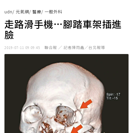
udn
/
元氣網
/
醫療
/
一般外科
走路滑手機…腳踏車架插進
臉
聯合報 ／ 記者陳雨鑫／台北報導
2019-07-11 09:09:45