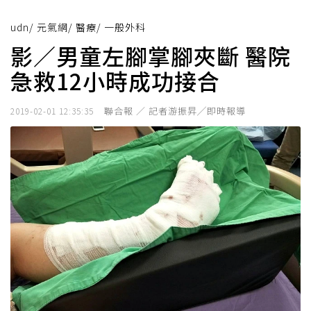
udn
/
元氣網
/
醫療
/
一般外科
影／男童左腳掌腳夾斷 醫院
急救12小時成功接合
聯合報 ／ 記者游振昇╱即時報導
2019-02-01 12:35:35