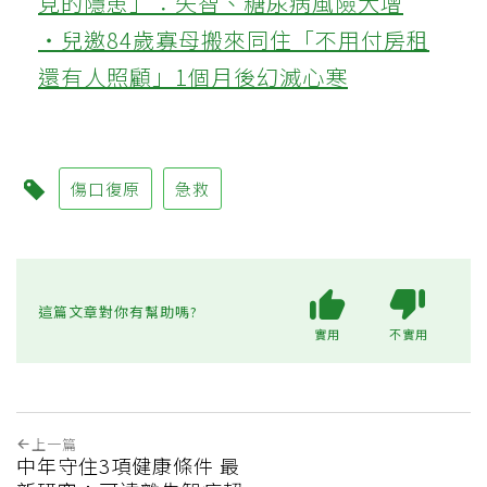
見的隱患」：失智、糖尿病風險大增
‧兒邀84歲寡母搬來同住「不用付房租
還有人照顧」1個月後幻滅心寒
傷口復原
急救
這篇文章對你有幫助嗎?
實用
不實用
上一篇
中年守住3項健康條件 最