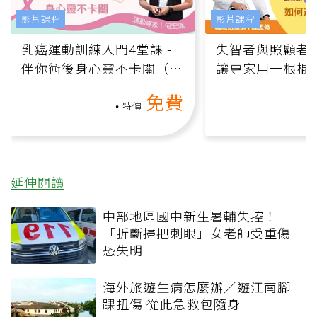
影片課程
影片課程
乳癌運動訓練入門4堂課 -
失智者與照顧者
伴你術後身心靈不卡關（線
讓專家用一根棍
上影音課）
何逆轉退化大腦
免費
課）
特價
延伸閱讀
中部地區國中新生暑輔失控！
「折斷掃把刺眼」女老師受重傷
恐失明
海外旅遊生病怎麼辦／遊江南腳
踝扭傷 從此急救包隨身