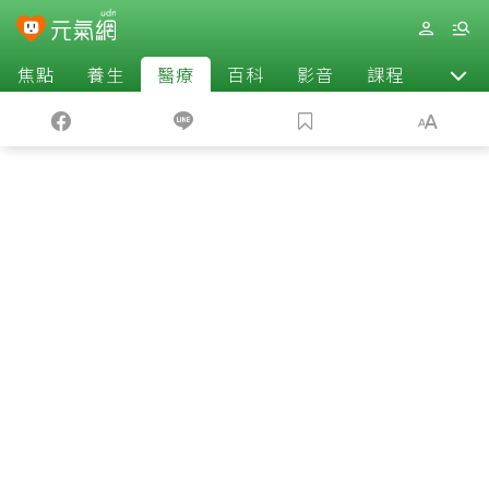
焦點
養生
醫療
百科
影音
課程
退休