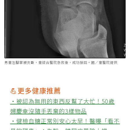
男童左腳掌被夾斷，童綜合醫院急救後，成功接回。圖／童醫院提供
💪更多健康推薦
‧被認為無用的東西反幫了大忙！50歲
婦慶幸沒隨手丟棄的3樣物品
‧健檢血糖正常別安心太早！醫曝「看不