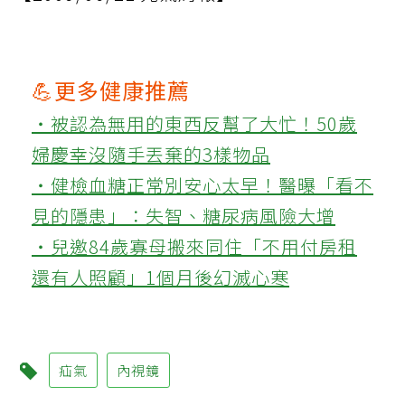
💪更多健康推薦
‧被認為無用的東西反幫了大忙！50歲
婦慶幸沒隨手丟棄的3樣物品
‧健檢血糖正常別安心太早！醫曝「看不
見的隱患」：失智、糖尿病風險大增
‧兒邀84歲寡母搬來同住「不用付房租
還有人照顧」1個月後幻滅心寒
疝氣
內視鏡