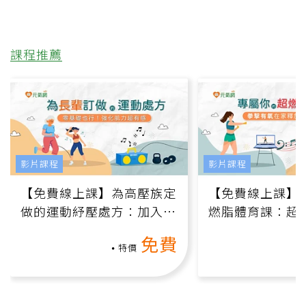
課程推薦
影片課程
影片課程
【免費線上課】為高壓族定
【免費線上課】
做的運動紓壓處方：加入行
燃脂體育課：超
動、增肌、互動元素，0基
氧」高壓族在家
免費
礎也能做！
負擔
特價