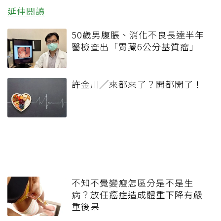
延伸閱讀
50歲男腹脹、消化不良長達半年
醫檢查出「胃藏6公分基質瘤」
許金川╱來都來了？開都開了！
不知不覺變瘦怎區分是不是生
病？放任癌症造成體重下降有嚴
重後果