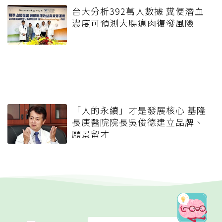
台大分析392萬人數據 糞便潛血
濃度可預測大腸瘜肉復發風險
「人的永續」才是發展核心 基隆
長庚醫院院長吳俊德建立品牌、
願景留才