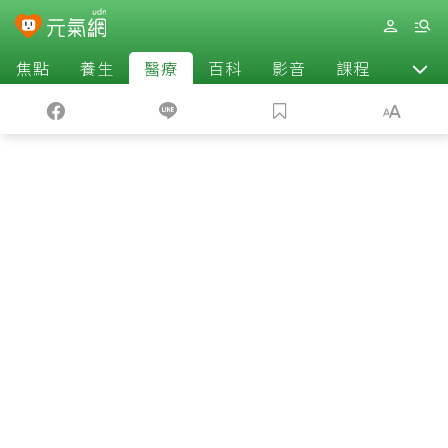
焦點
養生
醫療
百科
影音
課程
退休