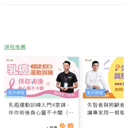
課程推薦
影片課程
影片課程
乳癌運動訓練入門4堂課 -
失智者與照顧者
伴你術後身心靈不卡關（線
讓專家用一根棍
上影音課）
何逆轉退化大腦
免費
課）
特價