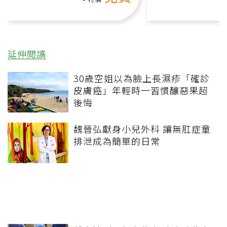
延伸閱讀
30歲空姐以為臉上長濕疹「確診
皮膚癌」年輕時一習慣釀惡果超
後悔
魏晉弘獻身小兒外科 讓無肛症童
排泄成為簡單的日常