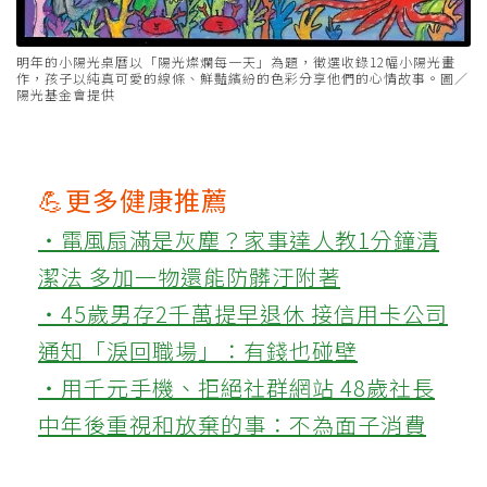
明年的小陽光桌曆以「陽光燦爛每一天」為題，徵選收錄12幅小陽光畫
作，孩子以純真可愛的線條、鮮豔繽紛的色彩分享他們的心情故事。圖／
陽光基金會提供
💪更多健康推薦
‧電風扇滿是灰塵？家事達人教1分鐘清
潔法 多加一物還能防髒汙附著
‧45歲男存2千萬提早退休 接信用卡公司
通知「淚回職場」：有錢也碰壁
‧用千元手機、拒絕社群網站 48歲社長
中年後重視和放棄的事：不為面子消費