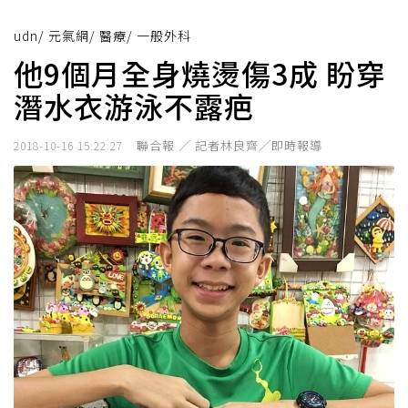
udn
/
元氣網
/
醫療
/
一般外科
他9個月全身燒燙傷3成 盼穿
潛水衣游泳不露疤
聯合報 ／ 記者林良齊╱即時報導
2018-10-16 15:22:27