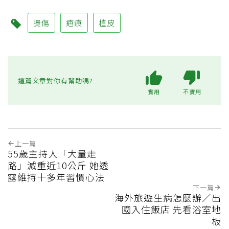
燙傷
疤痕
植皮
這篇文章對你有幫助嗎?
實用
不實用
上一篇
55歲主持人「大量走
路」減重近10公斤 她透
露維持十多年習慣心法
下一篇
海外旅遊生病怎麼辦／出
國入住飯店 先看浴室地
板