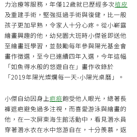
力治療等服務，年僅12歲就已歷經多次
植皮
及重建手術，堅強挺過手術與復健，比一般
孩子更加早熟，令家人十分心疼。從小嶄露
繪畫興趣的他，幼兒園大班時小傑爸即送他
至繪畫班學習，並鼓勵每年參與陽光基金會
畫作徵選，至今已連續四年入選，今年這幅
「如魚得水般的悠遊自在」畫作收錄於
「2019年陽光燦爛每一天-小陽光桌曆」。
小傑自幼因身上
疤痕
飽受他人眼光，總著長
褲遮疤避免過多注視，而喜愛游泳與繪畫的
他，在一次屏東海生館活動中，看見潛水員
穿著潛水衣在水中悠游自在，十分羨慕，返