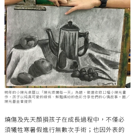
明年的小陽光桌曆以「陽光燦爛每一天」為題，徵選收錄12幅小陽光畫
作，孩子以純真可愛的線條、鮮豔繽紛的色彩分享他們的心情故事。圖／
陽光基金會提供
燒傷及先天顏損孩子在成長過程中，不僅必
須犧牲寒暑假進行無數次手術；也因外表的